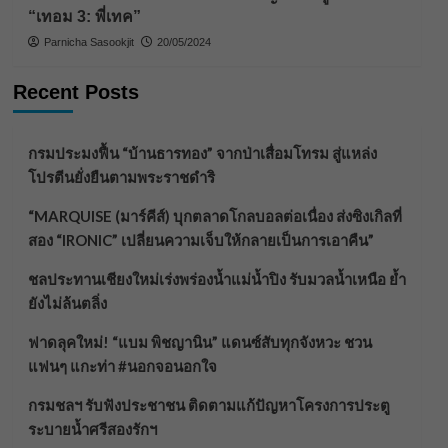
“เทอม 3: พี่เทค”
Parnicha Sasookjit
20/05/2024
Recent Posts
กรมประมงฟื้น “บ้านธารทอง” จากป่าเสื่อมโทรม สู่แหล่ง
โปรตีนยั่งยืนตามพระราชดำริ
“MARQUISE (มาร์คีส์) บุกตลาดโกลบอลต่อเนื่อง ส่งซิงเกิลที่
สอง “IRONIC” เปลี่ยนความเจ็บให้กลายเป็นการเอาคืน”
ชลประทานเชียงใหม่เร่งพร่องน้ำแม่น้ำปิง รับมวลน้ำเหนือ ย้ำ
ยังไม่ล้นตลิ่ง
ฟาดลุคใหม่! “แบม พิชญานิน” แดนซ์สับทุกจังหวะ ชวน
แฟนๆ แกะท่า #นอกจอนอกใจ
กรมชลฯ รับฟังประชาชน ติดตามแก้ปัญหาโครงการประตู
ระบายน้ำศรีสองรักฯ