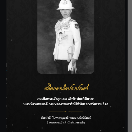
SIAMRATH VARIETY
THE BEST ENTERTAINMENT
Recent Posts
กรมประมงฟื้น “บ้านธารทอง” จากป่าเสื่อมโทรม สู่แหล่ง
โปรตีนยั่งยืนตามพระราชดำริ
“MARQUISE (มาร์คีส์) บุกตลาดโกลบอลต่อเนื่อง ส่งซิงเกิลที่
สอง “IRONIC” เปลี่ยนความเจ็บให้กลายเป็นการเอาคืน”
ชลประทานเชียงใหม่เร่งพร่องน้ำแม่น้ำปิง รับมวลน้ำเหนือ ย้ำ
ยังไม่ล้นตลิ่ง