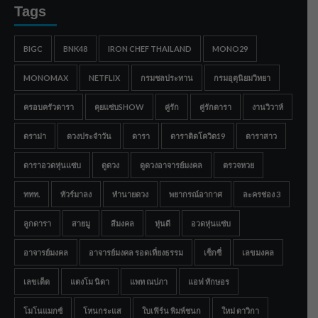
Tags
BIGC
BNK48
IRON CHEF THAILAND
MONO29
MONOMAX
NETFLIX
กรมชลประทาน
กรมอุตุนิยมวิทยา
ครอบครัวดารา
คุยแซ่บSHOW
คู่รัก
คู่รักดารา
งานวิวาห์
ดราม่า
ดวงประจำวัน
ดารา
ดาราติดโควิด19
ดาราสาว
ดาราอวดหุ่นแซ่บ
ดูดวง
ดูดวงอาจารย์มงคล
ตรวจหวย
ททท.
ทัวร์มาลง
ทำนายดวง
พยากรณ์อากาศ
ละครช่อง 3
ลูกดารา
สายมู
สีมงคล
หุ่นดี
อวดหุ่นแซ่บ
อาจารย์มงคล
อาจารย์มงคล รอดเที่ยงธรรม
เซ็กซี่
เลขมงคล
เลขเด็ด
แตงโม นิดา
แพท ณปภา
แอฟ ทักษอร
โมโนแมกซ์
โหนกระแส
ใบเฟิร์น พิมพ์ชนก
ใหม่ ดาวิกา