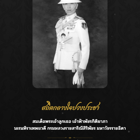
Recent Posts
Ca
ลุยไม่หยุด!! กรมชลฯ เร่งเคลียร์ผักตบชวา-ติดตั้งเครื่องสูบน้ำ
A
ทั่วไทย
C
“BILLKIN” สร้างความภาคภูมิใจ คว้ารางวัลใหญ่ Weibo
E
Malaysia พร้อมโชว์สุดประทับใจ
G
“สุริยะ” สั่งกรมชลฯ เฝ้าระวังน้ำ 24 ชม. รับมือฝนสิงหาคม
บริหารเชิงรุกลดเสี่ยงน้ำท่วม
R
เปิดตัวซิงเกิลเดบิวต์ “CGM48” รุ่นที่ 5 “รถไฟแห่งความหวัง”