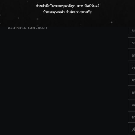
T
แฟนคลับส่งกำลังใจแน่น! ณ เซ็นทรัลเชียงใหม่ แอร์พอร์ต
Ta
จากดอยห่างไกลสู่คลังโปรตีนสัตว์น้ำ ยกระดับคุณภาพชีวิต
นร.ตชด.บ้านห้วยเป้า
B
M
ค
งา
ด
ต
ละ
อว
เซ็