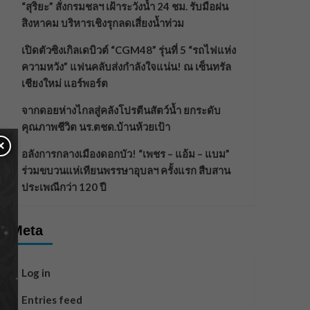
“สุริยะ” สั่งกรมชลฯ เฝ้าระวังน้ำ 24 ชม. รับมือฝน
สิงหาคม บริหารเชิงรุกลดเสี่ยงน้ำท่วม
เปิดตัวซิงเกิลเดบิวต์ “CGM48” รุ่นที่ 5 “รถไฟแห่ง
ความหวัง” แฟนคลับส่งกำลังใจแน่น! ณ เซ็นทรัล
เชียงใหม่ แอร์พอร์ต
จากดอยห่างไกลสู่คลังโปรตีนสัตว์น้ำ ยกระดับ
คุณภาพชีวิต นร.ตชด.บ้านห้วยเป้า
×
อลังการกลางเมืองดอกบัว! “เพชร – แอ้ม – แบม”
ร่วมขบวนแห่เทียนพรรษาอุบลฯ ครั้งแรก สืบสาน
ประเพณีกว่า 120 ปี
Meta
Log in
Entries feed