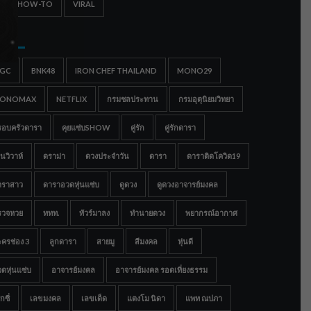
IPS & HOW-TO
VIRAL
gs
IGC
BNK48
IRON CHEF THAILAND
MONO29
ONOMAX
NETFLIX
กรมชลประทาน
กรมอุตุนิยมวิทยา
รอบครัวดารา
คุยแซ่บSHOW
คู่รัก
คู่รักดารา
นวิวาห์
ดราม่า
ดวงประจำวัน
ดารา
ดาราติดโควิด19
าราสาว
ดาราอวดหุ่นแซ่บ
ดูดวง
ดูดวงอาจารย์มงคล
รวจหวย
ททท.
ทัวร์มาลง
ทำนายดวง
พยากรณ์อากาศ
ครช่อง 3
ลูกดารา
สายมู
สีมงคล
หุ่นดี
ดหุ่นแซ่บ
อาจารย์มงคล
อาจารย์มงคล รอดเที่ยงธรรม
กซี่
เลขมงคล
เลขเด็ด
แตงโม นิดา
แพท ณปภา