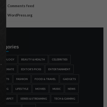
Comments feed
WordPress.org
tegories
STROLOGY
BEAUTY & HEALTH
CELEBRITIES
ORPORATE
EDITOR'S PICKS
ENTERTAINMENT
SPORTS
FASHION
FOOD & TRAVEL
GADGETS
AMING
LIFESTYLE
MOVIES
MUSIC
NEWS
ED CARPET
SERIES & STREAMING
TECH & GAMING