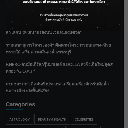
กรมชลฯ รับฟังประชาชน ติดตามแก้ปัญหาโครงการประตู
ระบายน้ำศรีสองรักฯ
‘แมน การิน’ แชร์ความเชื่อชวนคิด! “อยากกินอะไรหลังจาก
ลาโลกนี้ ให้ใส่บาตรสิ่งนั้นไว้ตอนยังมีชีวิต”
ราชเลขานุการในพระองค์ฯ ติดตามโครงการหุบกะพง–ห้วย
ทรายใต้ เสริมความมั่นคงน้ำเพชรบุรี
F.HERO จับมือเกิร์ลกรุ๊ปมาเลเซีย DOLLA ส่งซิงเกิลใหม่สุดส
ตรอง “G.O.A.T”
กรมชลฯ เกาะติดฝนทั่วประเทศ เตรียมเครื่องจักรรับมือน้ำ
หลาก เฝ้าระวังพื้นที่เสี่ยง
Categories
ASTROLOGY
BEAUTY & HEALTH
CELEBRITIES