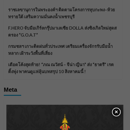
ราชเลขานุการในพระองค์ฯ ติดตามโครงการหุบกะพง–ห้วย
ทรายใต้ เสริมความมั่นคงน้ำเพชรบุรี
F.HERO จับมือเกิร์ลกรุ๊ปมาเลเซีย DOLLA ส่งซิงเกิลใหม่สุดส
ตรอง “G.O.A.T”
กรมชลฯ เกาะติดฝนทั่วประเทศ เตรียมเครื่องจักรรับมือน้ำ
หลาก เฝ้าระวังพื้นที่เสี่ยง
เดือดโค้งสุดท้าย! “ภณ ณวัสน์ – จีน่า ญีนา” ส่ง “ธาตรี” เรต
ติ้งพุ่ง พาคนดูแห่ลุ้นบทสรุป 10 สิงหาคมนี้ !
Meta
Log in
×
Entries feed