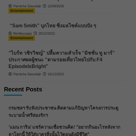
Parnicha Sasookjit
12/09/2025
Entertainment
“Sam Smith” บุกไทย ซิ่งมอไซค์แบบปัง ๆ
Bentleyyapa
26/12/2022
Entertainment
“ไบร์ท วชิรวิชญ์” ปลื้มความสำเร็จ “มิชชั่น ทู มาร์”
ประกาศผลผู้ชนะ “ตามรอยเที่ยวไทยไปกับ F4
EpisodeIxBright”
Parnicha Sasookjit
16/12/2021
Recent Posts
กรมชลฯ รับฟังประชาชน ติดตามแก้ปัญหาโครงการประตู
ระบายน้ำศรีสองรักฯ
‘แมน การิน’ แชร์ความเชื่อชวนคิด! “อยากกินอะไรหลังจาก
ลาโลกนี้ ให้ใส่บาตรสิ่งนั้นไว้ตอนยังมีชีวิต”