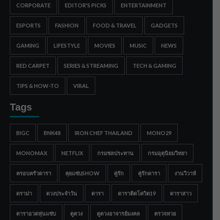
CORPORATE
EDITOR'S PICKS
ENTERTAINMENT
ESPORTS
FASHION
FOOD & TRAVEL
GADGETS
GAMING
LIFESTYLE
MOVIES
MUSIC
NEWS
RED CARPET
SERIES & STREAMING
TECH & GAMING
TIPS & HOW-TO
VIRAL
Tags
BIGC
BNK48
IRON CHEF THAILAND
MONO29
MONOMAX
NETFLIX
กรมชลประทาน
กรมอุตุนิยมวิทยา
ครอบครัวดารา
คุยแซ่บSHOW
คู่รัก
คู่รักดารา
งานวิวาห์
ดราม่า
ดวงประจำวัน
ดารา
ดาราติดโควิด19
ดาราสาว
ดาราอวดหุ่นแซ่บ
ดูดวง
ดูดวงอาจารย์มงคล
ตรวจหวย