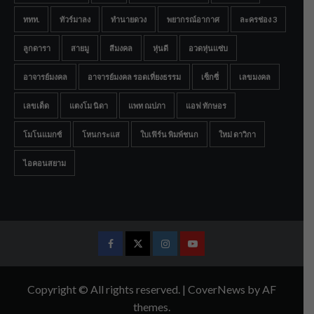
ททท.
ทัวร์มาลง
ทำนายดวง
พยากรณ์อากาศ
ละครช่อง 3
ลูกดารา
สายมู
สีมงคล
หุ่นดี
อวดหุ่นแซ่บ
อาจารย์มงคล
อาจารย์มงคล รอดเที่ยงธรรม
เซ็กซี่
เลขมงคล
เลขเด็ด
แตงโม นิดา
แพท ณปภา
แอฟ ทักษอร
โมโนแมกซ์
โหนกระแส
ใบเฟิร์น พิมพ์ชนก
ใหม่ ดาวิกา
ไอคอนสยาม
Facebook
Twitter
Instagram
Youtube
Copyright © All rights reserved.
|
CoverNews
by AF
themes.