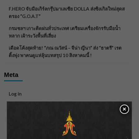
F.HERO จับมือเกิร์ลกรุ๊ปมาเลเซีย DOLLA ส่งซิงเกิลใหม่สุดส
ตรอง “G.O.A.T”
กรมชลฯ เกาะติดฝนทั่วประเทศ เตรียมเครื่องจักรรับมือน้ำ
หลาก เฝ้าระวังพื้นที่เสี่ยง
เดือดโค้งสุดท้าย! “ภณ ณวัสน์ – จีน่า ญีนา” ส่ง “ธาตรี” เรต
ติ้งพุ่ง พาคนดูแห่ลุ้นบทสรุป 10 สิงหาคมนี้ !
Meta
Log in
Entries feed
×
Comments feed
WordPress.org