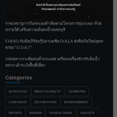
‘แมน การิน’ แชร์ความเชื่อชวนคิด! “อยากกินอะไรหลังจาก
ลาโลกนี้ ให้ใส่บาตรสิ่งนั้นไว้ตอนยังมีชีวิต”
ราชเลขานุการในพระองค์ฯ ติดตามโครงการหุบกะพง–ห้วย
ทรายใต้ เสริมความมั่นคงน้ำเพชรบุรี
F.HERO จับมือเกิร์ลกรุ๊ปมาเลเซีย DOLLA ส่งซิงเกิลใหม่สุดส
ตรอง “G.O.A.T”
กรมชลฯ เกาะติดฝนทั่วประเทศ เตรียมเครื่องจักรรับมือน้ำ
หลาก เฝ้าระวังพื้นที่เสี่ยง
Categories
ASTROLOGY
BEAUTY & HEALTH
CELEBRITIES
CORPORATE
EDITOR'S PICKS
ENTERTAINMENT
ESPORTS
FASHION
FOOD & TRAVEL
GADGETS