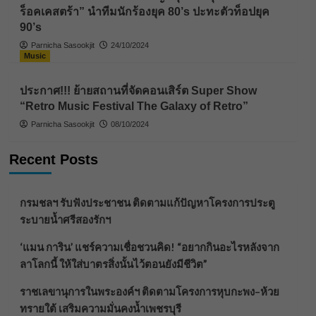
ร็อคเคสตร้า” นำทีมนักร้องยุค 80’s ปะทะตัวท็อปยุค
90’s
Parnicha Sasookjit
24/10/2024
Music
ประกาศ!!! ย้ายสถานที่จัดคอนเสิร์ต Super Show
“Retro Music Festival The Galaxy of Retro”
Parnicha Sasookjit
08/10/2024
Recent Posts
กรมชลฯ รับฟังประชาชน ติดตามแก้ปัญหาโครงการประตู
ระบายน้ำศรีสองรักฯ
‘แมน การิน’ แชร์ความเชื่อชวนคิด! “อยากกินอะไรหลังจาก
ลาโลกนี้ ให้ใส่บาตรสิ่งนั้นไว้ตอนยังมีชีวิต”
ราชเลขานุการในพระองค์ฯ ติดตามโครงการหุบกะพง–ห้วย
ทรายใต้ เสริมความมั่นคงน้ำเพชรบุรี