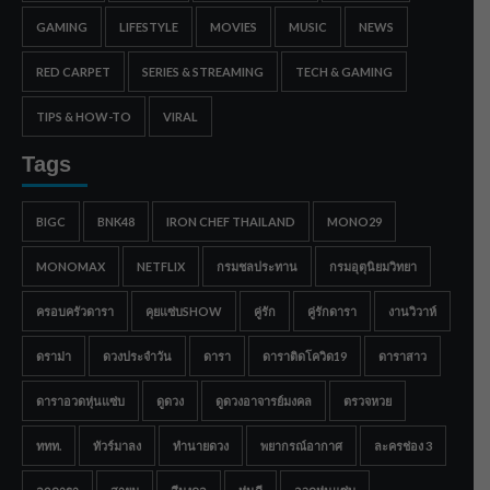
GAMING
LIFESTYLE
MOVIES
MUSIC
NEWS
RED CARPET
SERIES & STREAMING
TECH & GAMING
TIPS & HOW-TO
VIRAL
Tags
BIGC
BNK48
IRON CHEF THAILAND
MONO29
MONOMAX
NETFLIX
กรมชลประทาน
กรมอุตุนิยมวิทยา
ครอบครัวดารา
คุยแซ่บSHOW
คู่รัก
คู่รักดารา
งานวิวาห์
ดราม่า
ดวงประจำวัน
ดารา
ดาราติดโควิด19
ดาราสาว
ดาราอวดหุ่นแซ่บ
ดูดวง
ดูดวงอาจารย์มงคล
ตรวจหวย
ททท.
ทัวร์มาลง
ทำนายดวง
พยากรณ์อากาศ
ละครช่อง 3