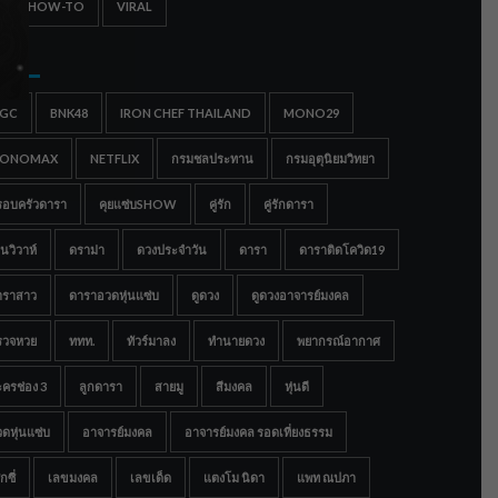
IPS & HOW-TO
VIRAL
gs
IGC
BNK48
IRON CHEF THAILAND
MONO29
ONOMAX
NETFLIX
กรมชลประทาน
กรมอุตุนิยมวิทยา
รอบครัวดารา
คุยแซ่บSHOW
คู่รัก
คู่รักดารา
นวิวาห์
ดราม่า
ดวงประจำวัน
ดารา
ดาราติดโควิด19
าราสาว
ดาราอวดหุ่นแซ่บ
ดูดวง
ดูดวงอาจารย์มงคล
รวจหวย
ททท.
ทัวร์มาลง
ทำนายดวง
พยากรณ์อากาศ
ครช่อง 3
ลูกดารา
สายมู
สีมงคล
หุ่นดี
ดหุ่นแซ่บ
อาจารย์มงคล
อาจารย์มงคล รอดเที่ยงธรรม
กซี่
เลขมงคล
เลขเด็ด
แตงโม นิดา
แพท ณปภา