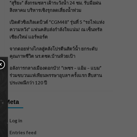
“สุริยะ” สั่งกรมชลฯ เฝ้าระวังน้ำ 24 ชม. รับมือฝน
สิงหาคม บริหารเชิงรุกลดเสี่ยงน้ำท่วม
เปิดตัวซิงเกิลเดบิวต์ “CGM48” รุ่นที่ 5 “รถไฟแห่ง
ความหวัง” แฟนคลับส่งกำลังใจแน่น! ณ เซ็นทรัล
เชียงใหม่ แอร์พอร์ต
จากดอยห่างไกลสู่คลังโปรตีนสัตว์น้ำ ยกระดับ
คุณภาพชีวิต นร.ตชด.บ้านห้วยเป้า
×
อลังการกลางเมืองดอกบัว! “เพชร – แอ้ม – แบม”
ร่วมขบวนแห่เทียนพรรษาอุบลฯ ครั้งแรก สืบสาน
ประเพณีกว่า 120 ปี
Meta
Log in
Entries feed