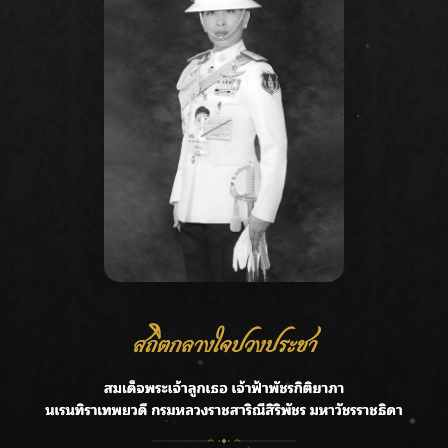
Recent Posts
Ca
ลุยไม่หยุด!! กรมชลฯ เร่งเคลียร์ผักตบชวา-ติดตั้งเครื่องสูบน้ำ
A
ทั่วไทย
C
“BILLKIN” สร้างความภาคภูมิใจ คว้ารางวัลใหญ่ Weibo
E
Malaysia พร้อมโชว์สุดประทับใจ
G
“สุริยะ” สั่งกรมชลฯ เฝ้าระวังน้ำ 24 ชม. รับมือฝนสิงหาคม
บริหารเชิงรุกลดเสี่ยงน้ำท่วม
R
เปิดตัวซิงเกิลเดบิวต์ “CGM48” รุ่นที่ 5 “รถไฟแห่งความหวัง”