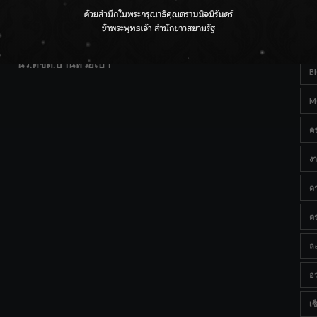
T
แฟนคลับส่งกำลังใจแน่น! ณ เซ็นทรัลเชียงใหม่ แอร์พอร์ต
Ta
จากดอยห่างไกลสู่คลังโปรตีนสัตว์น้ำ ยกระดับคุณภาพชีวิต
นร.ตชด.บ้านห้วยเป้า
B
M
ค
งา
ด
ต
ละ
อว
เซ็