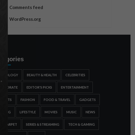
Comments feed
WordPress.org
tegories
STROLOGY
BEAUTY & HEALTH
CELEBRITIES
ORPORATE
EDITOR'S PICKS
ENTERTAINMENT
SPORTS
FASHION
FOOD & TRAVEL
GADGETS
AMING
LIFESTYLE
MOVIES
MUSIC
NEWS
ED CARPET
SERIES & STREAMING
TECH & GAMING