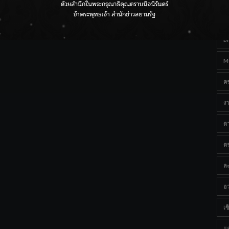
Ta
กรมชลฯ เกาะติดฝนทั่วประเทศ เตรียมเครื่องจักรรับมือน้ำ
หลาก เฝ้าระวังพื้นที่เสี่ยง
B
M
ค
งา
ด
ต
ละ
อว
เซ็
แ