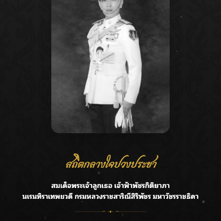
Recent Posts
Ca
กรมชลฯ รับฟังประชาชน ติดตามแก้ปัญหาโครงการประตู
A
ระบายน้ำศรีสองรักฯ
C
‘แมน การิน’ แชร์ความเชื่อชวนคิด! “อยากกินอะไรหลังจาก
E
ลาโลกนี้ ให้ใส่บาตรสิ่งนั้นไว้ตอนยังมีชีวิต”
G
ราชเลขานุการในพระองค์ฯ ติดตามโครงการหุบกะพง–ห้วย
ทรายใต้ เสริมความมั่นคงน้ำเพชรบุรี
R
F.HERO จับมือเกิร์ลกรุ๊ปมาเลเซีย DOLLA ส่งซิงเกิลใหม่สุดส
T
ตรอง “G.O.A.T”