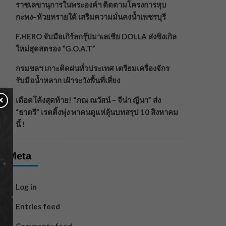
ราชเลขานุการในพระองค์ฯ ติดตามโครงการหุบ
กะพง–ห้วยทรายใต้ เสริมความมั่นคงน้ำเพชรบุรี
F.HERO จับมือเกิร์ลกรุ๊ปมาเลเซีย DOLLA ส่งซิงเกิล
ใหม่สุดสตรอง “G.O.A.T”
กรมชลฯ เกาะติดฝนทั่วประเทศ เตรียมเครื่องจักร
รับมือน้ำหลาก เฝ้าระวังพื้นที่เสี่ยง
×
เดือดโค้งสุดท้าย! “ภณ ณวัสน์ – จีน่า ญีนา” ส่ง
“ธาตรี” เรตติ้งพุ่ง พาคนดูแห่ลุ้นบทสรุป 10 สิงหาคม
นี้ !
Meta
Log in
Entries feed