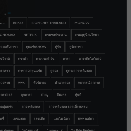
gs
IGC
BNK48
IRON CHEF THAILAND
MONO29
ONOMAX
NETFLIX
กรมชลประทาน
กรมอุตุนิยมวิทยา
รอบครัวดารา
คุยแซ่บSHOW
คู่รัก
คู่รักดารา
นวิวาห์
ดราม่า
ดวงประจำวัน
ดารา
ดาราติดโควิด19
าราสาว
ดาราอวดหุ่นแซ่บ
ดูดวง
ดูดวงอาจารย์มงคล
รวจหวย
ททท.
ทัวร์มาลง
ทำนายดวง
พยากรณ์อากาศ
ครช่อง 3
ลูกดารา
สายมู
สีมงคล
หุ่นดี
ดหุ่นแซ่บ
อาจารย์มงคล
อาจารย์มงคล รอดเที่ยงธรรม
กซี่
เลขมงคล
เลขเด็ด
แตงโม นิดา
แพท ณปภา
อฟ ทักษอร
โมโนแมกซ์
โหนกระแส
ใบเฟิร์น พิมพ์ชนก