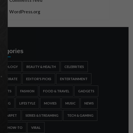
Comments feed
WordPress.org
tegories
STROLOGY
BEAUTY & HEALTH
CELEBRITIES
ORPORATE
EDITOR'S PICKS
ENTERTAINMENT
SPORTS
FASHION
FOOD & TRAVEL
GADGETS
AMING
LIFESTYLE
MOVIES
MUSIC
NEWS
ED CARPET
SERIES & STREAMING
TECH & GAMING
IPS & HOW-TO
VIRAL