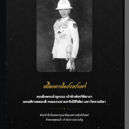
SIAMRATH VARIETY
THE BEST ENTERTAINMENT
Recent Posts
ชลประทานเชียงใหม่เร่งพร่องน้ำแม่น้ำปิง รับมวลน้ำเหนือ ย้ำ
ยังไม่ล้นตลิ่ง
ฟาดลุคใหม่! “แบม พิชญานิน” แดนซ์สับทุกจังหวะ ชวนแฟนๆ
แกะท่า #นอกจอนอกใจ
กรมชลฯ รับฟังประชาชน ติดตามแก้ปัญหาโครงการประตู
ระบายน้ำศรีสองรักฯ