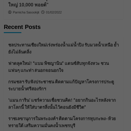
ใหญ่ 10,000 พอยต์”
Parnicha Sasookjit
01/02/2022
Recent Posts
ชลประทานเชียงใหม่เร่งพร่องน้ำแม่น้ำปิง รับมวลน้ำเหนือ ย้ำ
ยังไม่ล้นตลิ่ง
ฟาดลุคใหม่! “แบม พิชญานิน” แดนซ์สับทุกจังหวะ ชวน
แฟนๆ แกะท่า #นอกจอนอกใจ
กรมชลฯ รับฟังประชาชน ติดตามแก้ปัญหาโครงการประตู
ระบายน้ำศรีสองรักฯ
‘แมน การิน’ แชร์ความเชื่อชวนคิด! “อยากกินอะไรหลังจาก
ลาโลกนี้ ให้ใส่บาตรสิ่งนั้นไว้ตอนยังมีชีวิต”
ราชเลขานุการในพระองค์ฯ ติดตามโครงการหุบกะพง–ห้วย
ทรายใต้ เสริมความมั่นคงน้ำเพชรบุรี