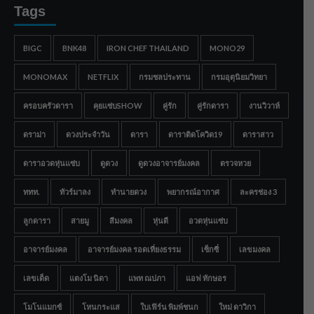
Tags
BIGC
BNK48
IRON CHEF THAILAND
MONO29
MONOMAX
NETFLIX
กรมชลประทาน
กรมอุตุนิยมวิทยา
ครอบครัวดารา
คุยแซ่บSHOW
คู่รัก
คู่รักดารา
งานวิวาห์
ดราม่า
ดวงประจำวัน
ดารา
ดาราติดโควิด19
ดาราสาว
ดาราอวดหุ่นแซ่บ
ดูดวง
ดูดวงอาจารย์มงคล
ตรวจหวย
ททท.
ทัวร์มาลง
ทำนายดวง
พยากรณ์อากาศ
ละครช่อง 3
ลูกดารา
สายมู
สีมงคล
หุ่นดี
อวดหุ่นแซ่บ
อาจารย์มงคล
อาจารย์มงคล รอดเที่ยงธรรม
เซ็กซี่
เลขมงคล
เลขเด็ด
แตงโม นิดา
แพท ณปภา
แอฟ ทักษอร
โมโนแมกซ์
โหนกระแส
ใบเฟิร์น พิมพ์ชนก
ใหม่ ดาวิกา