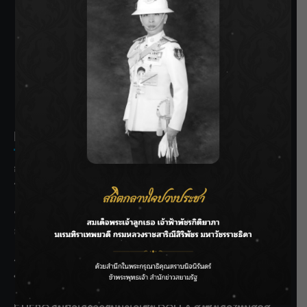
SIAMRATH VARIETY
THE BEST ENTERTAINMENT
Recent Posts
กรมชลฯ รับฟังประชาชน ติดตามแก้ปัญหาโครงการประตู
ระบายน้ำศรีสองรักฯ
‘แมน การิน’ แชร์ความเชื่อชวนคิด! “อยากกินอะไรหลังจาก
ลาโลกนี้ ให้ใส่บาตรสิ่งนั้นไว้ตอนยังมีชีวิต”
ราชเลขานุการในพระองค์ฯ ติดตามโครงการหุบกะพง–ห้วย
ทรายใต้ เสริมความมั่นคงน้ำเพชรบุรี