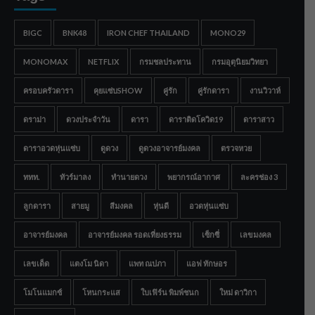
BIGC
BNK48
IRON CHEF THAILAND
MONO29
MONOMAX
NETFLIX
กรมชลประทาน
กรมอุตุนิยมวิทยา
ครอบครัวดารา
คุยแซ่บSHOW
คู่รัก
คู่รักดารา
งานวิวาห์
ดราม่า
ดวงประจำวัน
ดารา
ดาราติดโควิด19
ดาราสาว
ดาราอวดหุ่นแซ่บ
ดูดวง
ดูดวงอาจารย์มงคล
ตรวจหวย
ททท.
ทัวร์มาลง
ทำนายดวง
พยากรณ์อากาศ
ละครช่อง 3
ลูกดารา
สายมู
สีมงคล
หุ่นดี
อวดหุ่นแซ่บ
อาจารย์มงคล
อาจารย์มงคล รอดเที่ยงธรรม
เซ็กซี่
เลขมงคล
เลขเด็ด
แตงโม นิดา
แพท ณปภา
แอฟ ทักษอร
โมโนแมกซ์
โหนกระแส
ใบเฟิร์น พิมพ์ชนก
ใหม่ ดาวิกา