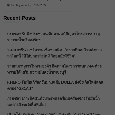
Bentleyyapa
01/07/2022
Recent Posts
กรมชลฯ รับฟังประชาชน ติดตามแก้ปัญหาโครงการประตู
ระบายน้ำศรีสองรักฯ
‘แมน การิน’ แชร์ความเชื่อชวนคิด! “อยากกินอะไรหลังจาก
ลาโลกนี้ ให้ใส่บาตรสิ่งนั้นไว้ตอนยังมีชีวิต”
ราชเลขานุการในพระองค์ฯ ติดตามโครงการหุบกะพง–ห้วย
ทรายใต้ เสริมความมั่นคงน้ำเพชรบุรี
F.HERO จับมือเกิร์ลกรุ๊ปมาเลเซีย DOLLA ส่งซิงเกิลใหม่สุดส
ตรอง “G.O.A.T”
กรมชลฯ เกาะติดฝนทั่วประเทศ เตรียมเครื่องจักรรับมือน้ำ
หลาก เฝ้าระวังพื้นที่เสี่ยง
เดือดโค้งสุดท้าย! “ภณ ณวัสน์ – จีน่า ญีนา” ส่ง “ธาตรี” เรต