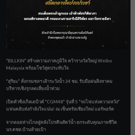
THE BEST ENTERTAINMENT
Recent Posts
ลุยไม่หยุด!! กรมชลฯ เร่งเคลียร์ผักตบชวา-ติดตั้งเครื่องสูบน้ำ
ทั่วไทย
“BILLKIN” สร้างความภาคภูมิใจ คว้ารางวัลใหญ่ Weibo
Malaysia พร้อมโชว์สุดประทับใจ
“สุริยะ” สั่งกรมชลฯ เฝ้าระวังน้ำ 24 ชม. รับมือฝนสิงหาคม
บริหารเชิงรุกลดเสี่ยงน้ำท่วม
เปิดตัวซิงเกิลเดบิวต์ “CGM48” รุ่นที่ 5 “รถไฟแห่งความหวัง”
แฟนคลับส่งกำลังใจแน่น! ณ เซ็นทรัลเชียงใหม่ แอร์พอร์ต
จากดอยห่างไกลสู่คลังโปรตีนสัตว์น้ำ ยกระดับคุณภาพชีวิต
นร.ตชด.บ้านห้วยเป้า