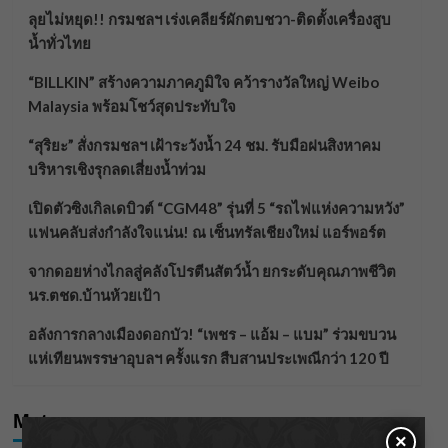
ลุยไม่หยุด!! กรมชลฯ เร่งเคลียร์ผักตบชวา-ติดตั้งเครื่องสูบ
น้ำทั่วไทย
“BILLKIN” สร้างความภาคภูมิใจ คว้ารางวัลใหญ่ Weibo
Malaysia พร้อมโชว์สุดประทับใจ
“สุริยะ” สั่งกรมชลฯ เฝ้าระวังน้ำ 24 ชม. รับมือฝนสิงหาคม
บริหารเชิงรุกลดเสี่ยงน้ำท่วม
เปิดตัวซิงเกิลเดบิวต์ “CGM48” รุ่นที่ 5 “รถไฟแห่งความหวัง”
แฟนคลับส่งกำลังใจแน่น! ณ เซ็นทรัลเชียงใหม่ แอร์พอร์ต
จากดอยห่างไกลสู่คลังโปรตีนสัตว์น้ำ ยกระดับคุณภาพชีวิต
นร.ตชด.บ้านห้วยเป้า
อลังการกลางเมืองดอกบัว! “เพชร – แอ้ม – แบม” ร่วมขบวน
แห่เทียนพรรษาอุบลฯ ครั้งแรก สืบสานประเพณีกว่า 120 ปี
Meta
×