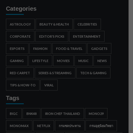
Categories
ASTROLOGY
BEAUTY & HEALTH
CELEBRITIES
CORPORATE
EDITOR'S PICKS
ENTERTAINMENT
ESPORTS
FASHION
FOOD & TRAVEL
GADGETS
GAMING
LIFESTYLE
MOVIES
MUSIC
NEWS
RED CARPET
SERIES & STREAMING
TECH & GAMING
TIPS & HOW-TO
VIRAL
Tags
BIGC
BNK48
IRON CHEF THAILAND
MONO29
MONOMAX
NETFLIX
กรมชลประทาน
กรมอุตุนิยมวิทยา