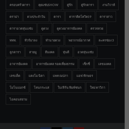
ครอบครัวดารา
คุยแซ่บSHOW
คู่รัก
คู่รักดารา
งานวิวาห์
ดราม่า
ดวงประจำวัน
ดารา
ดาราติดโควิด19
ดาราสาว
ดาราอวดหุ่นแซ่บ
ดูดวง
ดูดวงอาจารย์มงคล
ตรวจหวย
ททท.
ทัวร์มาลง
ทำนายดวง
พยากรณ์อากาศ
ละครช่อง 3
ลูกดารา
สายมู
สีมงคล
หุ่นดี
อวดหุ่นแซ่บ
อาจารย์มงคล
อาจารย์มงคล รอดเที่ยงธรรม
เซ็กซี่
เลขมงคล
เลขเด็ด
แตงโม นิดา
แพท ณปภา
แอฟ ทักษอร
โมโนแมกซ์
โหนกระแส
ใบเฟิร์น พิมพ์ชนก
ใหม่ ดาวิกา
ไอคอนสยาม