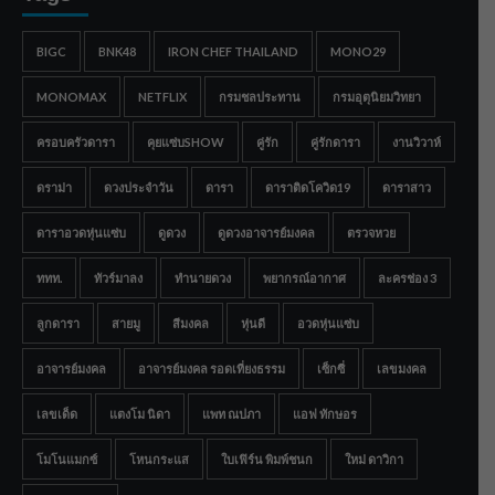
BIGC
BNK48
IRON CHEF THAILAND
MONO29
MONOMAX
NETFLIX
กรมชลประทาน
กรมอุตุนิยมวิทยา
ครอบครัวดารา
คุยแซ่บSHOW
คู่รัก
คู่รักดารา
งานวิวาห์
ดราม่า
ดวงประจำวัน
ดารา
ดาราติดโควิด19
ดาราสาว
ดาราอวดหุ่นแซ่บ
ดูดวง
ดูดวงอาจารย์มงคล
ตรวจหวย
ททท.
ทัวร์มาลง
ทำนายดวง
พยากรณ์อากาศ
ละครช่อง 3
ลูกดารา
สายมู
สีมงคล
หุ่นดี
อวดหุ่นแซ่บ
อาจารย์มงคล
อาจารย์มงคล รอดเที่ยงธรรม
เซ็กซี่
เลขมงคล
เลขเด็ด
แตงโม นิดา
แพท ณปภา
แอฟ ทักษอร
โมโนแมกซ์
โหนกระแส
ใบเฟิร์น พิมพ์ชนก
ใหม่ ดาวิกา