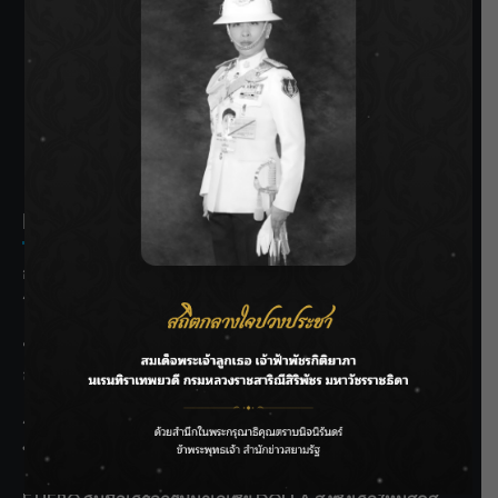
SIAMRATH VARIETY
THE BEST ENTERTAINMENT
Recent Posts
กรมชลฯ รับฟังประชาชน ติดตามแก้ปัญหาโครงการประตู
ระบายน้ำศรีสองรักฯ
‘แมน การิน’ แชร์ความเชื่อชวนคิด! “อยากกินอะไรหลังจาก
ลาโลกนี้ ให้ใส่บาตรสิ่งนั้นไว้ตอนยังมีชีวิต”
ราชเลขานุการในพระองค์ฯ ติดตามโครงการหุบกะพง–ห้วย
ทรายใต้ เสริมความมั่นคงน้ำเพชรบุรี