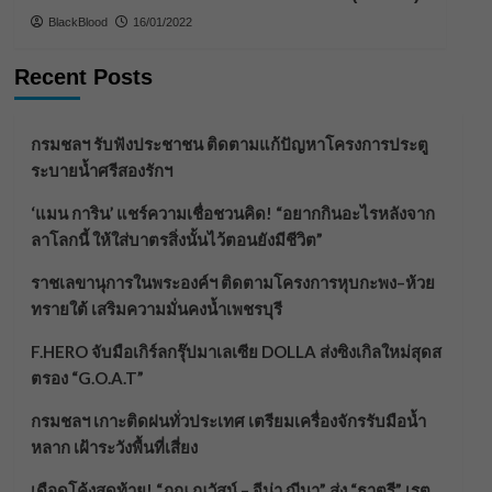
BlackBlood
16/01/2022
Recent Posts
กรมชลฯ รับฟังประชาชน ติดตามแก้ปัญหาโครงการประตู
ระบายน้ำศรีสองรักฯ
‘แมน การิน’ แชร์ความเชื่อชวนคิด! “อยากกินอะไรหลังจาก
ลาโลกนี้ ให้ใส่บาตรสิ่งนั้นไว้ตอนยังมีชีวิต”
ราชเลขานุการในพระองค์ฯ ติดตามโครงการหุบกะพง–ห้วย
ทรายใต้ เสริมความมั่นคงน้ำเพชรบุรี
F.HERO จับมือเกิร์ลกรุ๊ปมาเลเซีย DOLLA ส่งซิงเกิลใหม่สุดส
ตรอง “G.O.A.T”
กรมชลฯ เกาะติดฝนทั่วประเทศ เตรียมเครื่องจักรรับมือน้ำ
หลาก เฝ้าระวังพื้นที่เสี่ยง
เดือดโค้งสุดท้าย! “ภณ ณวัสน์ – จีน่า ญีนา” ส่ง “ธาตรี” เรต