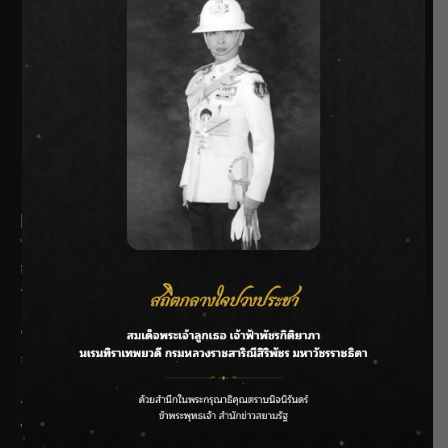
SIAMRATH VARIETY
THE BEST ENTERTAINMENT
Recent Posts
กรมชลฯ รับฟังประชาชน ติดตามแก้ปัญหาโครงการประตู
ระบายน้ำศรีสองรักฯ
‘แมน การิน’ แชร์ความเชื่อชวนคิด! “อยากกินอะไรหลังจาก
ลาโลกนี้ ให้ใส่บาตรสิ่งนั้นไว้ตอนยังมีชีวิต”
ราชเลขานุการในพระองค์ฯ ติดตามโครงการหุบกะพง–ห้วย
ทรายใต้ เสริมความมั่นคงน้ำเพชรบุรี