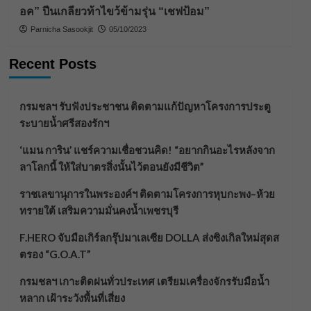
อค” ปีนเกลียวท้าไขว้ข้ามรุ่น “เชฟป้อม”
Parnicha Sasookjit
05/10/2023
Recent Posts
กรมชลฯ รับฟังประชาชน ติดตามแก้ปัญหาโครงการประตู
ระบายน้ำศรีสองรักฯ
‘แมน การิน’ แชร์ความเชื่อชวนคิด! “อยากกินอะไรหลังจาก
ลาโลกนี้ ให้ใส่บาตรสิ่งนั้นไว้ตอนยังมีชีวิต”
ราชเลขานุการในพระองค์ฯ ติดตามโครงการหุบกะพง–ห้วย
ทรายใต้ เสริมความมั่นคงน้ำเพชรบุรี
F.HERO จับมือเกิร์ลกรุ๊ปมาเลเซีย DOLLA ส่งซิงเกิลใหม่สุดส
ตรอง “G.O.A.T”
กรมชลฯ เกาะติดฝนทั่วประเทศ เตรียมเครื่องจักรรับมือน้ำ
หลาก เฝ้าระวังพื้นที่เสี่ยง