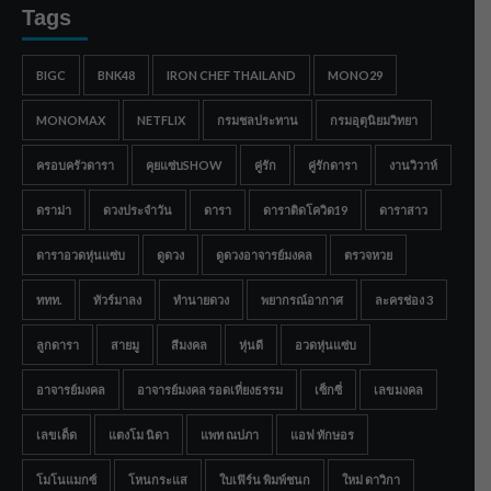
Tags
BIGC
BNK48
IRON CHEF THAILAND
MONO29
MONOMAX
NETFLIX
กรมชลประทาน
กรมอุตุนิยมวิทยา
ครอบครัวดารา
คุยแซ่บSHOW
คู่รัก
คู่รักดารา
งานวิวาห์
ดราม่า
ดวงประจำวัน
ดารา
ดาราติดโควิด19
ดาราสาว
ดาราอวดหุ่นแซ่บ
ดูดวง
ดูดวงอาจารย์มงคล
ตรวจหวย
ททท.
ทัวร์มาลง
ทำนายดวง
พยากรณ์อากาศ
ละครช่อง 3
ลูกดารา
สายมู
สีมงคล
หุ่นดี
อวดหุ่นแซ่บ
อาจารย์มงคล
อาจารย์มงคล รอดเที่ยงธรรม
เซ็กซี่
เลขมงคล
เลขเด็ด
แตงโม นิดา
แพท ณปภา
แอฟ ทักษอร
โมโนแมกซ์
โหนกระแส
ใบเฟิร์น พิมพ์ชนก
ใหม่ ดาวิกา