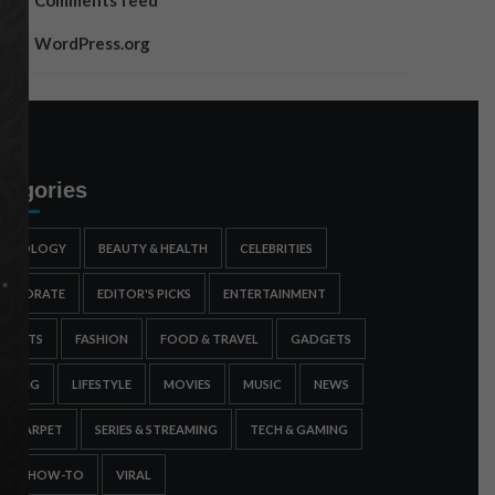
Comments feed
WordPress.org
tegories
STROLOGY
BEAUTY & HEALTH
CELEBRITIES
ORPORATE
EDITOR'S PICKS
ENTERTAINMENT
SPORTS
FASHION
FOOD & TRAVEL
GADGETS
AMING
LIFESTYLE
MOVIES
MUSIC
NEWS
ED CARPET
SERIES & STREAMING
TECH & GAMING
IPS & HOW-TO
VIRAL