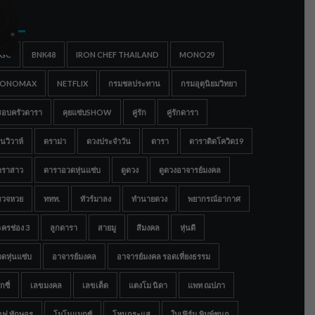
gs
IGC
BNK48
IRON CHEF THAILAND
MONO29
ONOMAX
NETFLIX
กรมชลประทาน
กรมอุตุนิยมวิทยา
รอบครัวดารา
คุยแซ่บSHOW
คู่รัก
คู่รักดารา
นวิวาห์
ดราม่า
ดวงประจำวัน
ดารา
ดาราติดโควิด19
าราสาว
ดาราอวดหุ่นแซ่บ
ดูดวง
ดูดวงอาจารย์มงคล
รวจหวย
ททท.
ทัวร์มาลง
ทำนายดวง
พยากรณ์อากาศ
ครช่อง 3
ลูกดารา
สายมู
สีมงคล
หุ่นดี
ดหุ่นแซ่บ
อาจารย์มงคล
อาจารย์มงคล รอดเที่ยงธรรม
กซี่
เลขมงคล
เลขเด็ด
แตงโม นิดา
แพท ณปภา
อฟ ทักษอร
โมโนแมกซ์
โหนกระแส
ใบเฟิร์น พิมพ์ชนก