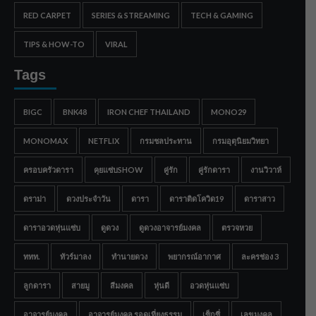
RED CARPET
SERIES & STREAMING
TECH & GAMING
TIPS & HOW-TO
VIRAL
Tags
BIGC
BNK48
IRON CHEF THAILAND
MONO29
MONOMAX
NETFLIX
กรมชลประทาน
กรมอุตุนิยมวิทยา
ครอบครัวดารา
คุยแซ่บSHOW
คู่รัก
คู่รักดารา
งานวิวาห์
ดราม่า
ดวงประจำวัน
ดารา
ดาราติดโควิด19
ดาราสาว
ดาราอวดหุ่นแซ่บ
ดูดวง
ดูดวงอาจารย์มงคล
ตรวจหวย
ททท.
ทัวร์มาลง
ทำนายดวง
พยากรณ์อากาศ
ละครช่อง 3
ลูกดารา
สายมู
สีมงคล
หุ่นดี
อวดหุ่นแซ่บ
อาจารย์มงคล
อาจารย์มงคล รอดเที่ยงธรรม
เซ็กซี่
เลขมงคล