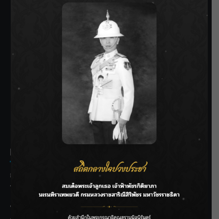
SIAMRATH VARIETY
THE BEST ENTERTAINMENT
Recent Posts
กรมชลฯ รับฟังประชาชน ติดตามแก้ปัญหาโครงการประตู
ระบายน้ำศรีสองรักฯ
‘แมน การิน’ แชร์ความเชื่อชวนคิด! “อยากกินอะไรหลังจาก