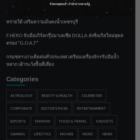
ลาโลกนี้ ให้ใส่บาตรสิ่งนั้นไว้ตอนยังมีชีวิต”
ราชเลขานุการในพระองค์ฯ ติดตามโครงการหุบกะพง–ห้วย
ทรายใต้ เสริมความมั่นคงน้ำเพชรบุรี
F.HERO จับมือเกิร์ลกรุ๊ปมาเลเซีย DOLLA ส่งซิงเกิลใหม่สุดส
ตรอง “G.O.A.T”
กรมชลฯ เกาะติดฝนทั่วประเทศ เตรียมเครื่องจักรรับมือน้ำ
หลาก เฝ้าระวังพื้นที่เสี่ยง
Categories
ASTROLOGY
BEAUTY & HEALTH
CELEBRITIES
CORPORATE
EDITOR'S PICKS
ENTERTAINMENT
ESPORTS
FASHION
FOOD & TRAVEL
GADGETS
GAMING
LIFESTYLE
MOVIES
MUSIC
NEWS