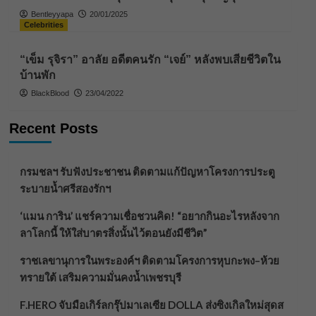
Bentleyyapa
20/01/2025
Celebrities
“เข็ม รุจิรา” อาลัย อดีตคนรัก “เจย์” หลังพบเสียชีวิตใน
บ้านพัก
BlackBlood
23/04/2022
Recent Posts
กรมชลฯ รับฟังประชาชน ติดตามแก้ปัญหาโครงการประตู
ระบายน้ำศรีสองรักฯ
‘แมน การิน’ แชร์ความเชื่อชวนคิด! “อยากกินอะไรหลังจาก
ลาโลกนี้ ให้ใส่บาตรสิ่งนั้นไว้ตอนยังมีชีวิต”
ราชเลขานุการในพระองค์ฯ ติดตามโครงการหุบกะพง–ห้วย
ทรายใต้ เสริมความมั่นคงน้ำเพชรบุรี
F.HERO จับมือเกิร์ลกรุ๊ปมาเลเซีย DOLLA ส่งซิงเกิลใหม่สุดส