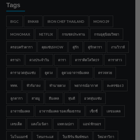
Tags
BIGC
BNK48
IRON CHEF THAILAND
MONO29
MONOMAX
NETFLIX
กรมชลประทาน
กรมอุตุนิยมวิทยา
ครอบครัวดารา
คุยแซ่บSHOW
คู่รัก
คู่รักดารา
งานวิวาห์
ดราม่า
ดวงประจำวัน
ดารา
ดาราติดโควิด19
ดาราสาว
ดาราอวดหุ่นแซ่บ
ดูดวง
ดูดวงอาจารย์มงคล
ตรวจหวย
ททท.
ทัวร์มาลง
ทำนายดวง
พยากรณ์อากาศ
ละครช่อง 3
ลูกดารา
สายมู
สีมงคล
หุ่นดี
อวดหุ่นแซ่บ
อาจารย์มงคล
อาจารย์มงคล รอดเที่ยงธรรม
เซ็กซี่
เลขมงคล
เลขเด็ด
แตงโม นิดา
แพท ณปภา
แอฟ ทักษอร
โมโนแมกซ์
โหนกระแส
ใบเฟิร์น พิมพ์ชนก
ใหม่ ดาวิกา