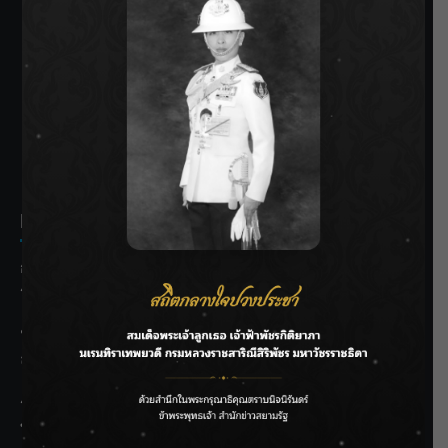
SIAMRATH VARIETY
THE BEST ENTERTAINMENT
Recent Posts
กรมชลฯ รับฟังประชาชน ติดตามแก้ปัญหาโครงการประตู
ระบายน้ำศรีสองรักฯ
‘แมน การิน’ แชร์ความเชื่อชวนคิด! “อยากกินอะไรหลังจาก
ลาโลกนี้ ให้ใส่บาตรสิ่งนั้นไว้ตอนยังมีชีวิต”
ราชเลขานุการในพระองค์ฯ ติดตามโครงการหุบกะพง–ห้วย
ทรายใต้ เสริมความมั่นคงน้ำเพชรบุรี