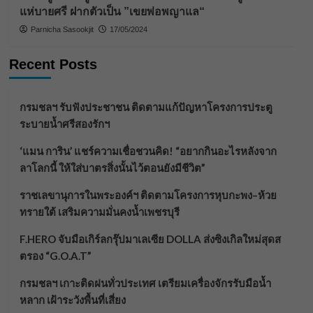
แห่บายศรี ฝากตัวเป็น ”เขยพ่อพญาแล“
Parnicha Sasookjit
17/05/2024
Recent Posts
กรมชลฯ รับฟังประชาชน ติดตามแก้ปัญหาโครงการประตู
ระบายน้ำศรีสองรักฯ
‘แมน การิน’ แชร์ความเชื่อชวนคิด! “อยากกินอะไรหลังจาก
ลาโลกนี้ ให้ใส่บาตรสิ่งนั้นไว้ตอนยังมีชีวิต”
ราชเลขานุการในพระองค์ฯ ติดตามโครงการหุบกะพง–ห้วย
ทรายใต้ เสริมความมั่นคงน้ำเพชรบุรี
F.HERO จับมือเกิร์ลกรุ๊ปมาเลเซีย DOLLA ส่งซิงเกิลใหม่สุดส
ตรอง “G.O.A.T”
กรมชลฯ เกาะติดฝนทั่วประเทศ เตรียมเครื่องจักรรับมือน้ำ
หลาก เฝ้าระวังพื้นที่เสี่ยง