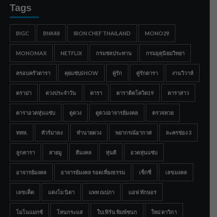
Tags
BIGC
BNK48
IRON CHEF THAILAND
MONO29
MONOMAX
NETFLIX
กรมชลประทาน
กรมอุตุนิยมวิทยา
ครอบครัวดารา
คุยแซ่บSHOW
คู่รัก
คู่รักดารา
งานวิวาห์
ดราม่า
ดวงประจำวัน
ดารา
ดาราติดโควิด19
ดาราสาว
ดาราอวดหุ่นแซ่บ
ดูดวง
ดูดวงอาจารย์มงคล
ตรวจหวย
ททท.
ทัวร์มาลง
ทำนายดวง
พยากรณ์อากาศ
ละครช่อง 3
ลูกดารา
สายมู
สีมงคล
หุ่นดี
อวดหุ่นแซ่บ
อาจารย์มงคล
อาจารย์มงคล รอดเที่ยงธรรม
เซ็กซี่
เลขมงคล
เลขเด็ด
แตงโม นิดา
แพท ณปภา
แอฟ ทักษอร
โมโนแมกซ์
โหนกระแส
ใบเฟิร์น พิมพ์ชนก
ใหม่ ดาวิกา