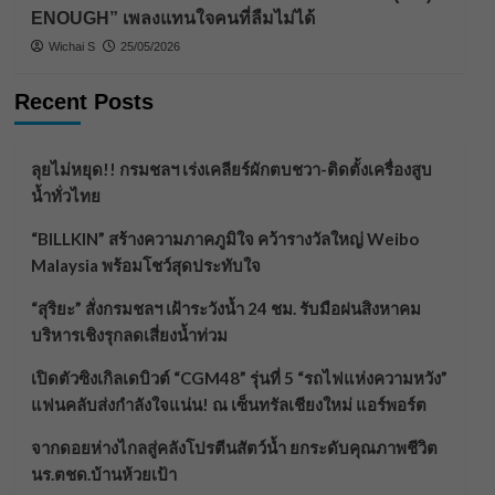
ENOUGH” เพลงแทนใจคนที่ลืมไม่ได้
Wichai S
25/05/2026
Recent Posts
ลุยไม่หยุด!! กรมชลฯ เร่งเคลียร์ผักตบชวา-ติดตั้งเครื่องสูบ
น้ำทั่วไทย
“BILLKIN” สร้างความภาคภูมิใจ คว้ารางวัลใหญ่ Weibo
Malaysia พร้อมโชว์สุดประทับใจ
“สุริยะ” สั่งกรมชลฯ เฝ้าระวังน้ำ 24 ชม. รับมือฝนสิงหาคม
บริหารเชิงรุกลดเสี่ยงน้ำท่วม
เปิดตัวซิงเกิลเดบิวต์ “CGM48” รุ่นที่ 5 “รถไฟแห่งความหวัง”
แฟนคลับส่งกำลังใจแน่น! ณ เซ็นทรัลเชียงใหม่ แอร์พอร์ต
จากดอยห่างไกลสู่คลังโปรตีนสัตว์น้ำ ยกระดับคุณภาพชีวิต
นร.ตชด.บ้านห้วยเป้า