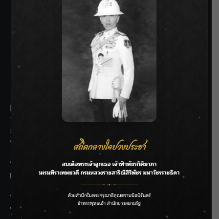
SIAMRATH VARIETY
THE BEST ENTERTAINMENT
Recent Posts
ลุยไม่หยุด!! กรมชลฯ เร่งเคลียร์ผักตบชวา-ติดตั้งเครื่องสูบน้ำ
ทั่วไทย
“BILLKIN” สร้างความภาคภูมิใจ คว้ารางวัลใหญ่ Weibo
Malaysia พร้อมโชว์สุดประทับใจ
“สุริยะ” สั่งกรมชลฯ เฝ้าระวังน้ำ 24 ชม. รับมือฝนสิงหาคม
บริหารเชิงรุกลดเสี่ยงน้ำท่วม