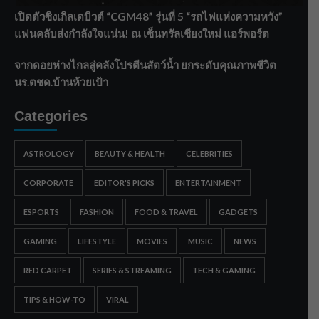
เปิดตัวซิงเกิลเดบิวต์ “CGM48” รุ่นที่ 5 “รถไฟแห่งความหวัง”
แฟนคลับส่งกำลังใจแน่น! ณ เซ็นทรัลเชียงใหม่ แอร์พอร์ต
จากดอยห่างไกลสู่คลังโปรตีนสัตว์น้ำ ยกระดับคุณภาพชีวิต
นร.ตชด.บ้านห้วยเป้า
Categories
ASTROLOGY
BEAUTY & HEALTH
CELEBRITIES
CORPORATE
EDITOR'S PICKS
ENTERTAINMENT
ESPORTS
FASHION
FOOD & TRAVEL
GADGETS
GAMING
LIFESTYLE
MOVIES
MUSIC
NEWS
RED CARPET
SERIES & STREAMING
TECH & GAMING
TIPS & HOW-TO
VIRAL