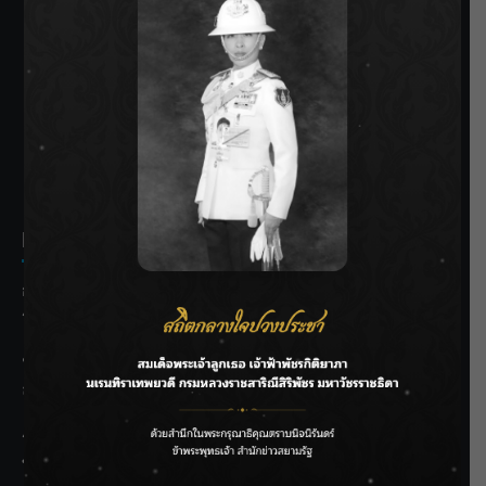
SIAMRATH VARIETY
THE BEST ENTERTAINMENT
Recent Posts
กรมชลฯ รับฟังประชาชน ติดตามแก้ปัญหาโครงการประตู
ระบายน้ำศรีสองรักฯ
‘แมน การิน’ แชร์ความเชื่อชวนคิด! “อยากกินอะไรหลังจาก
ลาโลกนี้ ให้ใส่บาตรสิ่งนั้นไว้ตอนยังมีชีวิต”
ราชเลขานุการในพระองค์ฯ ติดตามโครงการหุบกะพง–ห้วย
ทรายใต้ เสริมความมั่นคงน้ำเพชรบุรี