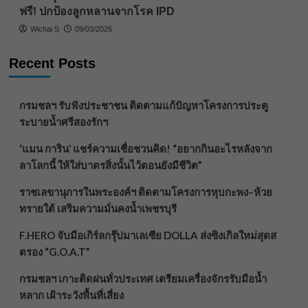
ฟรี! ปกป้องลูกหลานจากโรค IPD
Wichai S
09/03/2026
Recent Posts
กรมชลฯ รับฟังประชาชน ติดตามแก้ปัญหาโครงการประตู
ระบายน้ำศรีสองรักฯ
‘แมน การิน’ แชร์ความเชื่อชวนคิด! “อยากกินอะไรหลังจาก
ลาโลกนี้ ให้ใส่บาตรสิ่งนั้นไว้ตอนยังมีชีวิต”
ราชเลขานุการในพระองค์ฯ ติดตามโครงการหุบกะพง–ห้วย
ทรายใต้ เสริมความมั่นคงน้ำเพชรบุรี
F.HERO จับมือเกิร์ลกรุ๊ปมาเลเซีย DOLLA ส่งซิงเกิลใหม่สุดส
ตรอง “G.O.A.T”
กรมชลฯ เกาะติดฝนทั่วประเทศ เตรียมเครื่องจักรรับมือน้ำ
หลาก เฝ้าระวังพื้นที่เสี่ยง