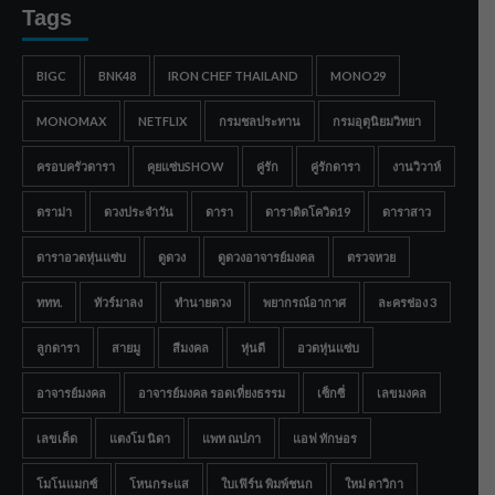
Tags
BIGC
BNK48
IRON CHEF THAILAND
MONO29
MONOMAX
NETFLIX
กรมชลประทาน
กรมอุตุนิยมวิทยา
ครอบครัวดารา
คุยแซ่บSHOW
คู่รัก
คู่รักดารา
งานวิวาห์
ดราม่า
ดวงประจำวัน
ดารา
ดาราติดโควิด19
ดาราสาว
ดาราอวดหุ่นแซ่บ
ดูดวง
ดูดวงอาจารย์มงคล
ตรวจหวย
ททท.
ทัวร์มาลง
ทำนายดวง
พยากรณ์อากาศ
ละครช่อง 3
ลูกดารา
สายมู
สีมงคล
หุ่นดี
อวดหุ่นแซ่บ
อาจารย์มงคล
อาจารย์มงคล รอดเที่ยงธรรม
เซ็กซี่
เลขมงคล
เลขเด็ด
แตงโม นิดา
แพท ณปภา
แอฟ ทักษอร
โมโนแมกซ์
โหนกระแส
ใบเฟิร์น พิมพ์ชนก
ใหม่ ดาวิกา