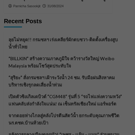
Parnicha Sasookjit
31/08/2024
Recent Posts
ลุยไม่หยุด!! กรมชลฯ เร่งเคลียร์ผักตบชวา-ติดตั้งเครื่องสูบ
น้ำทั่วไทย
“BILLKIN” สร้างความภาคภูมิใจ คว้ารางวัลใหญ่ Weibo
Malaysia พร้อมโชว์สุดประทับใจ
“สุริยะ” สั่งกรมชลฯ เฝ้าระวังน้ำ 24 ชม. รับมือฝนสิงหาคม
บริหารเชิงรุกลดเสี่ยงน้ำท่วม
เปิดตัวซิงเกิลเดบิวต์ “CGM48” รุ่นที่ 5 “รถไฟแห่งความหวัง”
แฟนคลับส่งกำลังใจแน่น! ณ เซ็นทรัลเชียงใหม่ แอร์พอร์ต
จากดอยห่างไกลสู่คลังโปรตีนสัตว์น้ำ ยกระดับคุณภาพชีวิต
นร.ตชด.บ้านห้วยเป้า
อลังการกลางเมืองดอกบัว! “เพชร – แอ้ม – แบม” ร่วมขบวน