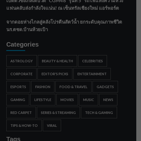
เปิดตัวซิงเกิลเดบิวต์ “CGM48” รุ่นที่ 5 “รถไฟแห่งความหวัง”
แฟนคลับส่งกำลังใจแน่น! ณ เซ็นทรัลเชียงใหม่ แอร์พอร์ต
จากดอยห่างไกลสู่คลังโปรตีนสัตว์น้ำ ยกระดับคุณภาพชีวิต
นร.ตชด.บ้านห้วยเป้า
Categories
ASTROLOGY
BEAUTY & HEALTH
CELEBRITIES
CORPORATE
EDITOR'S PICKS
ENTERTAINMENT
ESPORTS
FASHION
FOOD & TRAVEL
GADGETS
GAMING
LIFESTYLE
MOVIES
MUSIC
NEWS
RED CARPET
SERIES & STREAMING
TECH & GAMING
TIPS & HOW-TO
VIRAL
Tags