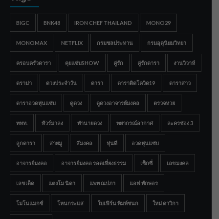
BIGC
BNK48
IRON CHEF THAILAND
MONO29
MONOMAX
NETFLIX
กรมชลประทาน
กรมอุตุนิยมวิทยา
ครอบครัวดารา
คุยแซ่บSHOW
คู่รัก
คู่รักดารา
งานวิวาห์
ดราม่า
ดวงประจำวัน
ดารา
ดาราติดโควิด19
ดาราสาว
ดาราอวดหุ่นแซ่บ
ดูดวง
ดูดวงอาจารย์มงคล
ตรวจหวย
ททท.
ทัวร์มาลง
ทำนายดวง
พยากรณ์อากาศ
ละครช่อง 3
ลูกดารา
สายมู
สีมงคล
หุ่นดี
อวดหุ่นแซ่บ
อาจารย์มงคล
อาจารย์มงคล รอดเที่ยงธรรม
เซ็กซี่
เลขมงคล
เลขเด็ด
แตงโม นิดา
แพท ณปภา
แอฟ ทักษอร
โมโนแมกซ์
โหนกระแส
ใบเฟิร์น พิมพ์ชนก
ใหม่ ดาวิกา