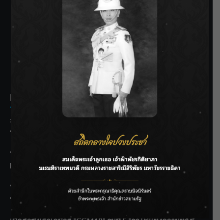
SIAMRATH VARIETY
THE BEST ENTERTAINMENT
Recent Posts
ลุยไม่หยุด!! กรมชลฯ เร่งเคลียร์ผักตบชวา-ติดตั้งเครื่องสูบน้ำ
ทั่วไทย
“BILLKIN” สร้างความภาคภูมิใจ คว้ารางวัลใหญ่ Weibo
Malaysia พร้อมโชว์สุดประทับใจ
“สุริยะ” สั่งกรมชลฯ เฝ้าระวังน้ำ 24 ชม. รับมือฝนสิงหาคม
บริหารเชิงรุกลดเสี่ยงน้ำท่วม