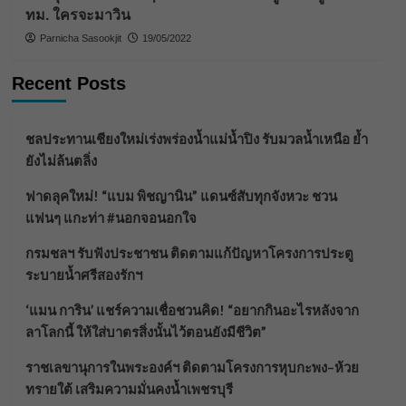
ทม. ใครจะมาวิน
Parnicha Sasookjit
19/05/2022
Recent Posts
ชลประทานเชียงใหม่เร่งพร่องน้ำแม่น้ำปิง รับมวลน้ำเหนือ ย้ำ
ยังไม่ล้นตลิ่ง
ฟาดลุคใหม่! “แบม พิชญานิน” แดนซ์สับทุกจังหวะ ชวน
แฟนๆ แกะท่า #นอกจอนอกใจ
กรมชลฯ รับฟังประชาชน ติดตามแก้ปัญหาโครงการประตู
ระบายน้ำศรีสองรักฯ
‘แมน การิน’ แชร์ความเชื่อชวนคิด! “อยากกินอะไรหลังจาก
ลาโลกนี้ ให้ใส่บาตรสิ่งนั้นไว้ตอนยังมีชีวิต”
ราชเลขานุการในพระองค์ฯ ติดตามโครงการหุบกะพง–ห้วย
ทรายใต้ เสริมความมั่นคงน้ำเพชรบุรี