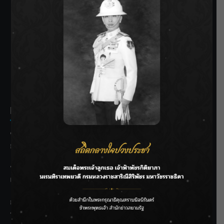
SIAMRATH VARIETY
THE BEST ENTERTAINMENT
Recent Posts
ชลประทานเชียงใหม่เร่งพร่องน้ำแม่น้ำปิง รับมวลน้ำเหนือ ย้ำ
ยังไม่ล้นตลิ่ง
ฟาดลุคใหม่! “แบม พิชญานิน” แดนซ์สับทุกจังหวะ ชวนแฟนๆ
แกะท่า #นอกจอนอกใจ
กรมชลฯ รับฟังประชาชน ติดตามแก้ปัญหาโครงการประตู
ระบายน้ำศรีสองรักฯ