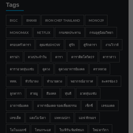
Tags
BIGC
BNK48
IRON CHEF THAILAND
MONO29
MONOMAX
NETFLIX
กรมชลประทาน
กรมอุตุนิยมวิทยา
ครอบครัวดารา
คุยแซ่บSHOW
คู่รัก
คู่รักดารา
งานวิวาห์
ดราม่า
ดวงประจำวัน
ดารา
ดาราติดโควิด19
ดาราสาว
ดาราอวดหุ่นแซ่บ
ดูดวง
ดูดวงอาจารย์มงคล
ตรวจหวย
ททท.
ทัวร์มาลง
ทำนายดวง
พยากรณ์อากาศ
ละครช่อง 3
ลูกดารา
สายมู
สีมงคล
หุ่นดี
อวดหุ่นแซ่บ
อาจารย์มงคล
อาจารย์มงคล รอดเที่ยงธรรม
เซ็กซี่
เลขมงคล
เลขเด็ด
แตงโม นิดา
แพท ณปภา
แอฟ ทักษอร
โมโนแมกซ์
โหนกระแส
ใบเฟิร์น พิมพ์ชนก
ใหม่ ดาวิกา