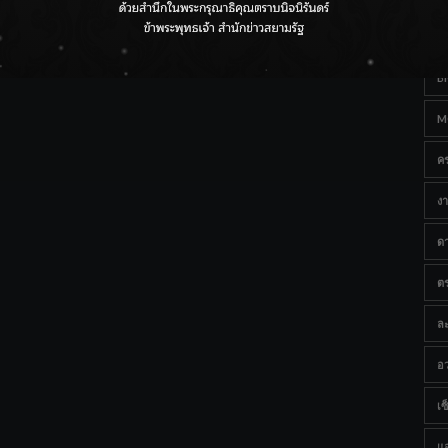
Ta
กรมชลฯ เกาะติดฝนทั่วประเทศ เตรียมเครื่องจักรรับมือน้ำ
หลาก เฝ้าระวังพื้นที่เสี่ยง
B
M
ค
งา
ด
ต
ละ
อว
เซ็
แ