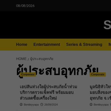
Skip
08/08/2026
to
content
S
Home
Entertainment
Series & Streaming
M
HOME
ผู้ประสบอุทกภัย
ผู้ประสบอุทกภัย
Corporate
Corporate
เอปสันห่วงใยผู้ประสบภัยน้ำท่วม
มูลนิธิหัวใจ
บริการตรวจเช็คฟรี พร้อมมอบ
มอบสิ่งของช
ส่วนลดซื้อเครื่องใหม่
อุทกภัย จ.เ
Bentleyyapa
26/09/2024
Bentleyyapa