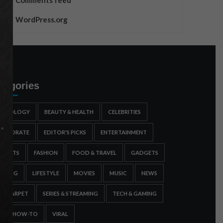
Comments feed
WordPress.org
tegories
STROLOGY
BEAUTY & HEALTH
CELEBRITIES
ORPORATE
EDITOR'S PICKS
ENTERTAINMENT
SPORTS
FASHION
FOOD & TRAVEL
GADGETS
AMING
LIFESTYLE
MOVIES
MUSIC
NEWS
ED CARPET
SERIES & STREAMING
TECH & GAMING
IPS & HOW-TO
VIRAL