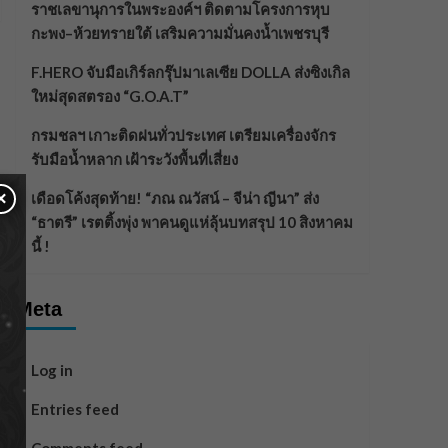
ราชเลขานุการในพระองค์ฯ ติดตามโครงการหุบ
กะพง–ห้วยทรายใต้ เสริมความมั่นคงน้ำเพชรบุรี
F.HERO จับมือเกิร์ลกรุ๊ปมาเลเซีย DOLLA ส่งซิงเกิล
ใหม่สุดสตรอง “G.O.A.T”
กรมชลฯ เกาะติดฝนทั่วประเทศ เตรียมเครื่องจักร
รับมือน้ำหลาก เฝ้าระวังพื้นที่เสี่ยง
×
เดือดโค้งสุดท้าย! “ภณ ณวัสน์ – จีน่า ญีนา” ส่ง
“ธาตรี” เรตติ้งพุ่ง พาคนดูแห่ลุ้นบทสรุป 10 สิงหาคม
นี้ !
Meta
Log in
Entries feed