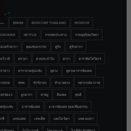
gs
IGC
BNK48
IRON CHEF THAILAND
MONO29
ONOMAX
NETFLIX
กรมชลประทาน
กรมอุตุนิยมวิทยา
รอบครัวดารา
คุยแซ่บSHOW
คู่รัก
คู่รักดารา
นวิวาห์
ดราม่า
ดวงประจำวัน
ดารา
ดาราติดโควิด19
าราสาว
ดาราอวดหุ่นแซ่บ
ดูดวง
ดูดวงอาจารย์มงคล
รวจหวย
ททท.
ทัวร์มาลง
ทำนายดวง
พยากรณ์อากาศ
ครช่อง 3
ลูกดารา
สายมู
สีมงคล
หุ่นดี
ดหุ่นแซ่บ
อาจารย์มงคล
อาจารย์มงคล รอดเที่ยงธรรม
กซี่
เลขมงคล
เลขเด็ด
แตงโม นิดา
แพท ณปภา
อฟ ทักษอร
โมโนแมกซ์
โหนกระแส
ใบเฟิร์น พิมพ์ชนก