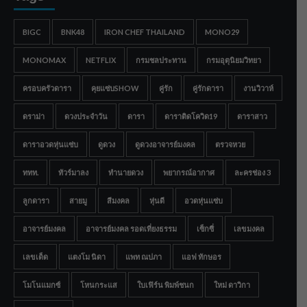
BIGC
BNK48
IRON CHEF THAILAND
MONO29
MONOMAX
NETFLIX
กรมชลประทาน
กรมอุตุนิยมวิทยา
ครอบครัวดารา
คุยแซ่บSHOW
คู่รัก
คู่รักดารา
งานวิวาห์
ดราม่า
ดวงประจำวัน
ดารา
ดาราติดโควิด19
ดาราสาว
ดาราอวดหุ่นแซ่บ
ดูดวง
ดูดวงอาจารย์มงคล
ตรวจหวย
ททท.
ทัวร์มาลง
ทำนายดวง
พยากรณ์อากาศ
ละครช่อง 3
ลูกดารา
สายมู
สีมงคล
หุ่นดี
อวดหุ่นแซ่บ
อาจารย์มงคล
อาจารย์มงคล รอดเที่ยงธรรม
เซ็กซี่
เลขมงคล
เลขเด็ด
แตงโม นิดา
แพท ณปภา
แอฟ ทักษอร
โมโนแมกซ์
โหนกระแส
ใบเฟิร์น พิมพ์ชนก
ใหม่ ดาวิกา