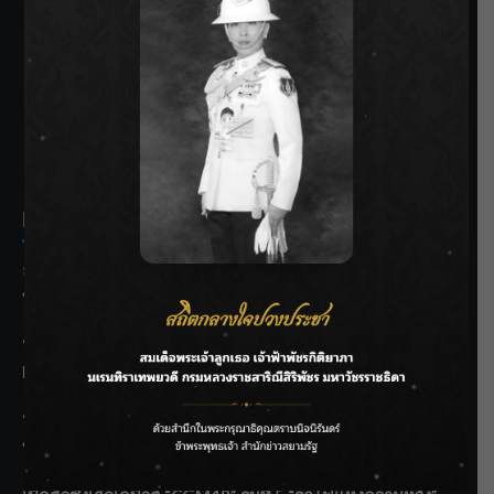
SIAMRATH VARIETY
THE BEST ENTERTAINMENT
Recent Posts
ลุยไม่หยุด!! กรมชลฯ เร่งเคลียร์ผักตบชวา-ติดตั้งเครื่องสูบน้ำ
ทั่วไทย
“BILLKIN” สร้างความภาคภูมิใจ คว้ารางวัลใหญ่ Weibo
Malaysia พร้อมโชว์สุดประทับใจ
“สุริยะ” สั่งกรมชลฯ เฝ้าระวังน้ำ 24 ชม. รับมือฝนสิงหาคม
บริหารเชิงรุกลดเสี่ยงน้ำท่วม