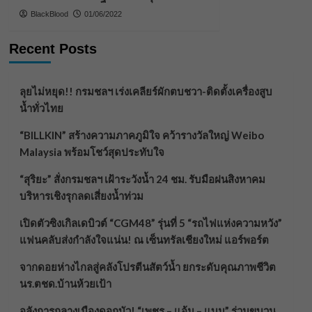
BlackBlood
01/06/2022
Recent Posts
ลุยไม่หยุด!! กรมชลฯ เร่งเคลียร์ผักตบชวา-ติดตั้งเครื่องสูบ
น้ำทั่วไทย
“BILLKIN” สร้างความภาคภูมิใจ คว้ารางวัลใหญ่ Weibo
Malaysia พร้อมโชว์สุดประทับใจ
“สุริยะ” สั่งกรมชลฯ เฝ้าระวังน้ำ 24 ชม. รับมือฝนสิงหาคม
บริหารเชิงรุกลดเสี่ยงน้ำท่วม
เปิดตัวซิงเกิลเดบิวต์ “CGM48” รุ่นที่ 5 “รถไฟแห่งความหวัง”
แฟนคลับส่งกำลังใจแน่น! ณ เซ็นทรัลเชียงใหม่ แอร์พอร์ต
จากดอยห่างไกลสู่คลังโปรตีนสัตว์น้ำ ยกระดับคุณภาพชีวิต
นร.ตชด.บ้านห้วยเป้า
อลังการกลางเมืองดอกบัว! “เพชร – แอ้ม – แบม” ร่วมขบวน