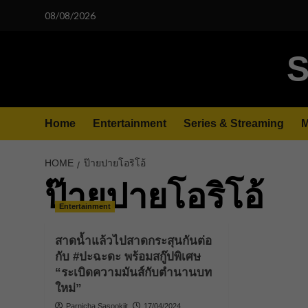
Skip
08/08/2026
to
content
S
Home
Entertainment
Series & Streaming
M
HOME
ป๊ายปายโอริโอ้
ป๊ายปายโอริโอ้
Entertainment
สาดน้ำแล้วไปสาดกระสุนกันต่อ
กับ #ปะฉะดะ พร้อมสกู๊ปพิเศษ
“ระเบิดความมันส์กับตำนานบท
ใหม่”
Parnicha Sasookjit
17/04/2024