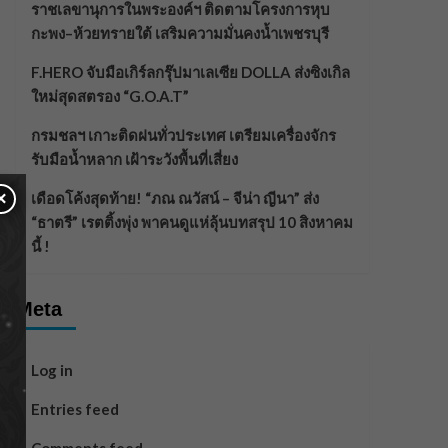
ราชเลขานุการในพระองค์ฯ ติดตามโครงการหุบ
กะพง–ห้วยทรายใต้ เสริมความมั่นคงน้ำเพชรบุรี
F.HERO จับมือเกิร์ลกรุ๊ปมาเลเซีย DOLLA ส่งซิงเกิล
ใหม่สุดสตรอง “G.O.A.T”
กรมชลฯ เกาะติดฝนทั่วประเทศ เตรียมเครื่องจักร
รับมือน้ำหลาก เฝ้าระวังพื้นที่เสี่ยง
×
เดือดโค้งสุดท้าย! “ภณ ณวัสน์ – จีน่า ญีนา” ส่ง
“ธาตรี” เรตติ้งพุ่ง พาคนดูแห่ลุ้นบทสรุป 10 สิงหาคม
นี้ !
Meta
Log in
Entries feed