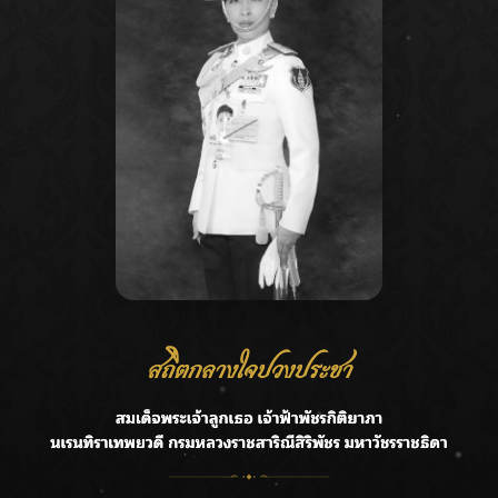
Recent Posts
Ca
กรมชลฯ รับฟังประชาชน ติดตามแก้ปัญหาโครงการประตู
A
ระบายน้ำศรีสองรักฯ
C
‘แมน การิน’ แชร์ความเชื่อชวนคิด! “อยากกินอะไรหลังจาก
E
ลาโลกนี้ ให้ใส่บาตรสิ่งนั้นไว้ตอนยังมีชีวิต”
G
ราชเลขานุการในพระองค์ฯ ติดตามโครงการหุบกะพง–ห้วย
ทรายใต้ เสริมความมั่นคงน้ำเพชรบุรี
R
F.HERO จับมือเกิร์ลกรุ๊ปมาเลเซีย DOLLA ส่งซิงเกิลใหม่สุดส
T
ตรอง “G.O.A.T”