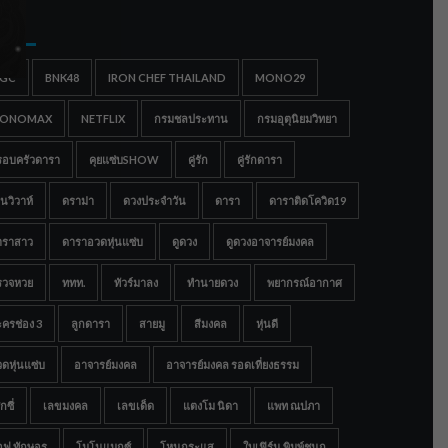
gs
IGC
BNK48
IRON CHEF THAILAND
MONO29
ONOMAX
NETFLIX
กรมชลประทาน
กรมอุตุนิยมวิทยา
รอบครัวดารา
คุยแซ่บSHOW
คู่รัก
คู่รักดารา
นวิวาห์
ดราม่า
ดวงประจำวัน
ดารา
ดาราติดโควิด19
าราสาว
ดาราอวดหุ่นแซ่บ
ดูดวง
ดูดวงอาจารย์มงคล
รวจหวย
ททท.
ทัวร์มาลง
ทำนายดวง
พยากรณ์อากาศ
ครช่อง 3
ลูกดารา
สายมู
สีมงคล
หุ่นดี
ดหุ่นแซ่บ
อาจารย์มงคล
อาจารย์มงคล รอดเที่ยงธรรม
กซี่
เลขมงคล
เลขเด็ด
แตงโม นิดา
แพท ณปภา
อฟ ทักษอร
โมโนแมกซ์
โหนกระแส
ใบเฟิร์น พิมพ์ชนก