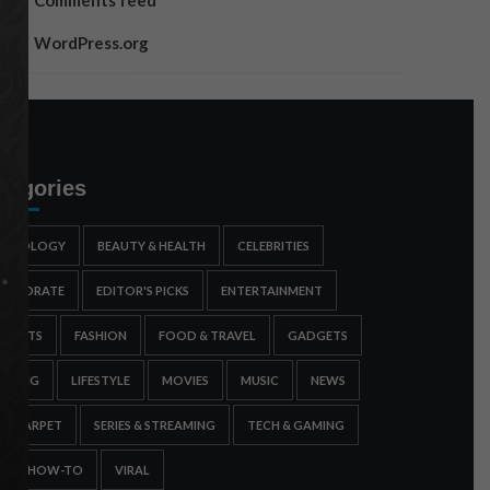
Comments feed
WordPress.org
tegories
STROLOGY
BEAUTY & HEALTH
CELEBRITIES
ORPORATE
EDITOR'S PICKS
ENTERTAINMENT
SPORTS
FASHION
FOOD & TRAVEL
GADGETS
AMING
LIFESTYLE
MOVIES
MUSIC
NEWS
ED CARPET
SERIES & STREAMING
TECH & GAMING
IPS & HOW-TO
VIRAL