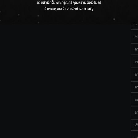
Ta
กรมชลฯ เกาะติดฝนทั่วประเทศ เตรียมเครื่องจักรรับมือน้ำ
หลาก เฝ้าระวังพื้นที่เสี่ยง
B
M
ค
งา
ด
ต
ละ
อว
เซ็
แ