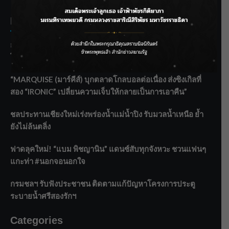
Recent Posts
กรมประมงฟื้น “บ้านธารทอง” จากป่าเสื่อมโทรม สู่แหล่ง
โปรตีนยั่งยืนตามพระราชดำริ
“MARQUISE (มาร์คีส์) บุกตลาดโกลบอลต่อเนื่อง ส่งซิงเกิลที่
สอง “IRONIC” เปลี่ยนความเจ็บให้กลายเป็นการเอาคืน”
ชลประทานเชียงใหม่เร่งพร่องน้ำแม่น้ำปิง รับมวลน้ำเหนือ ย้ำ
ยังไม่ล้นตลิ่ง
ฟาดลุคใหม่! “แบม พิชญานิน” แดนซ์สับทุกจังหวะ ชวนแฟนๆ
แกะท่า #นอกจอนอกใจ
กรมชลฯ รับฟังประชาชน ติดตามแก้ปัญหาโครงการประตู
ระบายน้ำศรีสองรักฯ
Categories