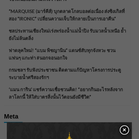
“MARQUISE (มาร์คีส์) บุกตลาดโกลบอลต่อเนื่อง ส่งซิงเกิลที่
สอง “IRONIC” เปลี่ยนความเจ็บให้กลายเป็นการเอาคืน”
ชลประทานเชียงใหม่เร่งพร่องน้ำแม่น้ำปิง รับมวลน้ำเหนือ ย้ำ
ยังไม่ล้นตลิ่ง
ฟาดลุคใหม่! “แบม พิชญานิน” แดนซ์สับทุกจังหวะ ชวน
แฟนๆ แกะท่า #นอกจอนอกใจ
กรมชลฯ รับฟังประชาชน ติดตามแก้ปัญหาโครงการประตู
ระบายน้ำศรีสองรักฯ
‘แมน การิน’ แชร์ความเชื่อชวนคิด! “อยากกินอะไรหลังจาก
ลาโลกนี้ ให้ใส่บาตรสิ่งนั้นไว้ตอนยังมีชีวิต”
Meta
×
Log in