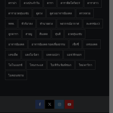
ดราม่า
ดวงประจำวัน
ดารา
ดาราติดโควิด19
ดาราสาว
ดาราอวดหุ่นแซ่บ
ดูดวง
ดูดวงอาจารย์มงคล
ตรวจหวย
ททท.
ทัวร์มาลง
ทำนายดวง
พยากรณ์อากาศ
ละครช่อง 3
ลูกดารา
สายมู
สีมงคล
หุ่นดี
อวดหุ่นแซ่บ
อาจารย์มงคล
อาจารย์มงคล รอดเที่ยงธรรม
เซ็กซี่
เลขมงคล
เลขเด็ด
แตงโม นิดา
แพท ณปภา
แอฟ ทักษอร
โมโนแมกซ์
โหนกระแส
ใบเฟิร์น พิมพ์ชนก
ใหม่ ดาวิกา
ไอคอนสยาม
Facebook
Twitter
Instagram
Youtube