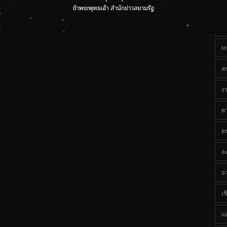
Ta
ราชเลขานุการในพระองค์ฯ ติดตามโครงการหุบกะพง–ห้วย
ทรายใต้ เสริมความมั่นคงน้ำเพชรบุรี
B
M
ค
งา
ด
ต
ละ
อว
เซ็
แ