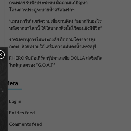
กรมชลฯ รับฟังประชาชน ติดตามแก้ปัญหา
โครงการประตูระบายน้ำศรีสองรักฯ
‘แมน การิน’ แชร์ความเชื่อชวนคิด! “อยากกินอะไร
หลังจากลาโลกนี้ ให้ใส่บาตรสิ่งนั้นไว้ตอนยังมีชีวิต”
ราชเลขานุการในพระองค์ฯ ติดตามโครงการหุบ
กะพง–ห้วยทรายใต้ เสริมความมั่นคงน้ำเพชรบุรี
×
F.HERO จับมือเกิร์ลกรุ๊ปมาเลเซีย DOLLA ส่งซิงเกิล
ใหม่สุดสตรอง “G.O.A.T”
Meta
Log in
Entries feed
Comments feed