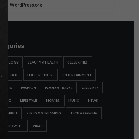
WordPress.org
tegories
STROLOGY
BEAUTY & HEALTH
CELEBRITIES
ORPORATE
EDITOR'S PICKS
ENTERTAINMENT
SPORTS
FASHION
FOOD & TRAVEL
GADGETS
AMING
LIFESTYLE
MOVIES
MUSIC
NEWS
ED CARPET
SERIES & STREAMING
TECH & GAMING
IPS & HOW-TO
VIRAL