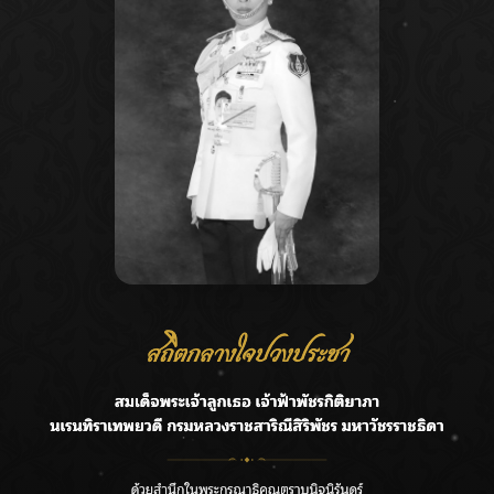
Recent Posts
Ca
ชลประทานเชียงใหม่เร่งพร่องน้ำแม่น้ำปิง รับมวลน้ำเหนือ ย้ำ
A
ยังไม่ล้นตลิ่ง
C
ฟาดลุคใหม่! “แบม พิชญานิน” แดนซ์สับทุกจังหวะ ชวนแฟนๆ
E
แกะท่า #นอกจอนอกใจ
G
กรมชลฯ รับฟังประชาชน ติดตามแก้ปัญหาโครงการประตู
ระบายน้ำศรีสองรักฯ
R
‘แมน การิน’ แชร์ความเชื่อชวนคิด! “อยากกินอะไรหลังจาก
T
ลาโลกนี้ ให้ใส่บาตรสิ่งนั้นไว้ตอนยังมีชีวิต”