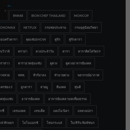
gs
IGC
BNK48
IRON CHEF THAILAND
MONO29
ONOMAX
NETFLIX
กรมชลประทาน
กรมอุตุนิยมวิทยา
รอบครัวดารา
คุยแซ่บSHOW
คู่รัก
คู่รักดารา
นวิวาห์
ดราม่า
ดวงประจำวัน
ดารา
ดาราติดโควิด19
าราสาว
ดาราอวดหุ่นแซ่บ
ดูดวง
ดูดวงอาจารย์มงคล
รวจหวย
ททท.
ทัวร์มาลง
ทำนายดวง
พยากรณ์อากาศ
ครช่อง 3
ลูกดารา
สายมู
สีมงคล
หุ่นดี
ดหุ่นแซ่บ
อาจารย์มงคล
อาจารย์มงคล รอดเที่ยงธรรม
กซี่
เลขมงคล
เลขเด็ด
แตงโม นิดา
แพท ณปภา
อฟ ทักษอร
โมโนแมกซ์
โหนกระแส
ใบเฟิร์น พิมพ์ชนก