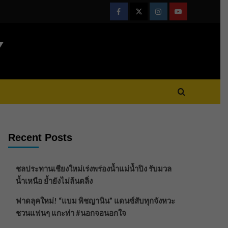
Facebook
Twitter
Instagram
Youtube
Y
Recent Posts
ชลประทานเชียงใหม่เร่งพร่องน้ำแม่น้ำปิง รับมวล
น้ำเหนือ ย้ำยังไม่ล้นตลิ่ง
ฟาดลุคใหม่! “แบม พิชญานิน” แดนซ์สับทุกจังหวะ
ชวนแฟนๆ แกะท่า #นอกจอนอกใจ