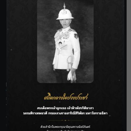
SIAMRATH VARIETY
THE BEST ENTERTAINMENT
Recent Posts
กรมชลฯ รับฟังประชาชน ติดตามแก้ปัญหาโครงการประตู
ระบายน้ำศรีสองรักฯ
‘แมน การิน’ แชร์ความเชื่อชวนคิด! “อยากกินอะไรหลังจาก
ลาโลกนี้ ให้ใส่บาตรสิ่งนั้นไว้ตอนยังมีชีวิต”