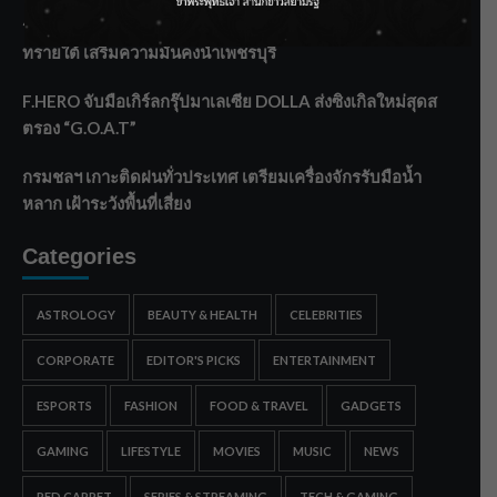
ราชเลขานุการในพระองค์ฯ ติดตามโครงการหุบกะพง–ห้วย
ทรายใต้ เสริมความมั่นคงน้ำเพชรบุรี
F.HERO จับมือเกิร์ลกรุ๊ปมาเลเซีย DOLLA ส่งซิงเกิลใหม่สุดส
ตรอง “G.O.A.T”
กรมชลฯ เกาะติดฝนทั่วประเทศ เตรียมเครื่องจักรรับมือน้ำ
หลาก เฝ้าระวังพื้นที่เสี่ยง
Categories
ASTROLOGY
BEAUTY & HEALTH
CELEBRITIES
CORPORATE
EDITOR'S PICKS
ENTERTAINMENT
ESPORTS
FASHION
FOOD & TRAVEL
GADGETS
GAMING
LIFESTYLE
MOVIES
MUSIC
NEWS
RED CARPET
SERIES & STREAMING
TECH & GAMING