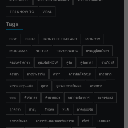
TIPS & HOW-TO
VIRAL
Tags
BIGC
BNK48
IRON CHEF THAILAND
MONO29
MONOMAX
NETFLIX
กรมชลประทาน
กรมอุตุนิยมวิทยา
ครอบครัวดารา
คุยแซ่บSHOW
คู่รัก
คู่รักดารา
งานวิวาห์
ดราม่า
ดวงประจำวัน
ดารา
ดาราติดโควิด19
ดาราสาว
ดาราอวดหุ่นแซ่บ
ดูดวง
ดูดวงอาจารย์มงคล
ตรวจหวย
ททท.
ทัวร์มาลง
ทำนายดวง
พยากรณ์อากาศ
ละครช่อง 3
ลูกดารา
สายมู
สีมงคล
หุ่นดี
อวดหุ่นแซ่บ
อาจารย์มงคล
อาจารย์มงคล รอดเที่ยงธรรม
เซ็กซี่
เลขมงคล