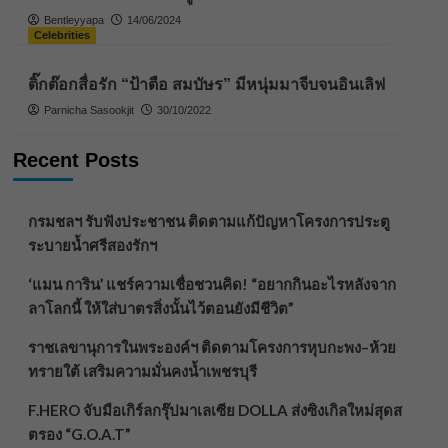
Bentleyyapa
14/06/2024
Celebrities
ติ๊กต๊อกสื่อรัก “ป้าตือ สมบัษร” มีหนุ่มมาจีบจนอินเลิฟ
Parnicha Sasookjit
30/10/2022
Recent Posts
กรมชลฯ รับฟังประชาชน ติดตามแก้ปัญหาโครงการประตู
ระบายน้ำศรีสองรักฯ
‘แมน การิน’ แชร์ความเชื่อชวนคิด! “อยากกินอะไรหลังจาก
ลาโลกนี้ ให้ใส่บาตรสิ่งนั้นไว้ตอนยังมีชีวิต”
ราชเลขานุการในพระองค์ฯ ติดตามโครงการหุบกะพง–ห้วย
ทรายใต้ เสริมความมั่นคงน้ำเพชรบุรี
F.HERO จับมือเกิร์ลกรุ๊ปมาเลเซีย DOLLA ส่งซิงเกิลใหม่สุดส
ตรอง “G.O.A.T”