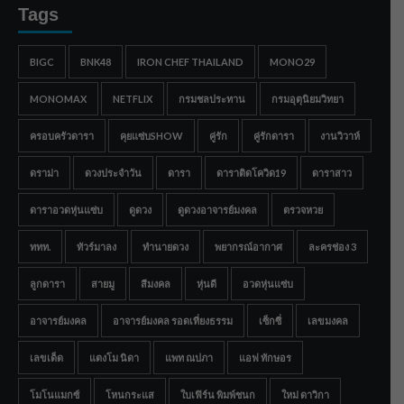
Tags
BIGC
BNK48
IRON CHEF THAILAND
MONO29
MONOMAX
NETFLIX
กรมชลประทาน
กรมอุตุนิยมวิทยา
ครอบครัวดารา
คุยแซ่บSHOW
คู่รัก
คู่รักดารา
งานวิวาห์
ดราม่า
ดวงประจำวัน
ดารา
ดาราติดโควิด19
ดาราสาว
ดาราอวดหุ่นแซ่บ
ดูดวง
ดูดวงอาจารย์มงคล
ตรวจหวย
ททท.
ทัวร์มาลง
ทำนายดวง
พยากรณ์อากาศ
ละครช่อง 3
ลูกดารา
สายมู
สีมงคล
หุ่นดี
อวดหุ่นแซ่บ
อาจารย์มงคล
อาจารย์มงคล รอดเที่ยงธรรม
เซ็กซี่
เลขมงคล
เลขเด็ด
แตงโม นิดา
แพท ณปภา
แอฟ ทักษอร
โมโนแมกซ์
โหนกระแส
ใบเฟิร์น พิมพ์ชนก
ใหม่ ดาวิกา