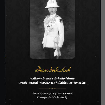
SIAMRATH VARIETY
THE BEST ENTERTAINMENT
Recent Posts
กรมชลฯ รับฟังประชาชน ติดตามแก้ปัญหาโครงการประตู
ระบายน้ำศรีสองรักฯ
‘แมน การิน’ แชร์ความเชื่อชวนคิด! “อยากกินอะไรหลังจาก
ลาโลกนี้ ให้ใส่บาตรสิ่งนั้นไว้ตอนยังมีชีวิต”
ราชเลขานุการในพระองค์ฯ ติดตามโครงการหุบกะพง–ห้วย
ทรายใต้ เสริมความมั่นคงน้ำเพชรบุรี