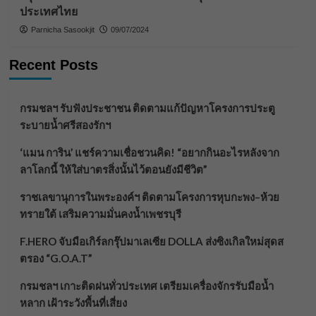
ประเทศไทย
Parnicha Sasookjit
09/07/2024
Recent Posts
กรมชลฯ รับฟังประชาชน ติดตามแก้ปัญหาโครงการประตู
ระบายน้ำศรีสองรักฯ
‘แมน การิน’ แชร์ความเชื่อชวนคิด! “อยากกินอะไรหลังจาก
ลาโลกนี้ ให้ใส่บาตรสิ่งนั้นไว้ตอนยังมีชีวิต”
ราชเลขานุการในพระองค์ฯ ติดตามโครงการหุบกะพง–ห้วย
ทรายใต้ เสริมความมั่นคงน้ำเพชรบุรี
F.HERO จับมือเกิร์ลกรุ๊ปมาเลเซีย DOLLA ส่งซิงเกิลใหม่สุดส
ตรอง “G.O.A.T”
กรมชลฯ เกาะติดฝนทั่วประเทศ เตรียมเครื่องจักรรับมือน้ำ
หลาก เฝ้าระวังพื้นที่เสี่ยง