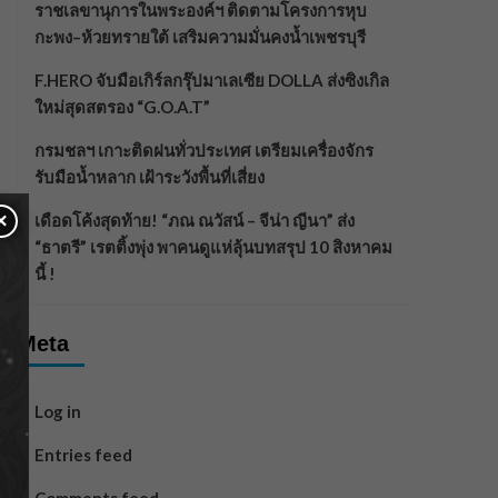
ราชเลขานุการในพระองค์ฯ ติดตามโครงการหุบ
กะพง–ห้วยทรายใต้ เสริมความมั่นคงน้ำเพชรบุรี
F.HERO จับมือเกิร์ลกรุ๊ปมาเลเซีย DOLLA ส่งซิงเกิล
ใหม่สุดสตรอง “G.O.A.T”
กรมชลฯ เกาะติดฝนทั่วประเทศ เตรียมเครื่องจักร
รับมือน้ำหลาก เฝ้าระวังพื้นที่เสี่ยง
×
เดือดโค้งสุดท้าย! “ภณ ณวัสน์ – จีน่า ญีนา” ส่ง
“ธาตรี” เรตติ้งพุ่ง พาคนดูแห่ลุ้นบทสรุป 10 สิงหาคม
นี้ !
Meta
Log in
Entries feed