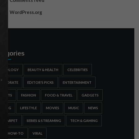
Comments feed
WordPress.org
tegories
STROLOGY
BEAUTY & HEALTH
CELEBRITIES
ORPORATE
EDITOR'S PICKS
ENTERTAINMENT
SPORTS
FASHION
FOOD & TRAVEL
GADGETS
AMING
LIFESTYLE
MOVIES
MUSIC
NEWS
ED CARPET
SERIES & STREAMING
TECH & GAMING
IPS & HOW-TO
VIRAL