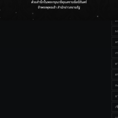
Ta
กรมชลฯ เกาะติดฝนทั่วประเทศ เตรียมเครื่องจักรรับมือน้ำ
หลาก เฝ้าระวังพื้นที่เสี่ยง
B
M
ค
งา
ด
ต
ละ
อว
เซ็
แ