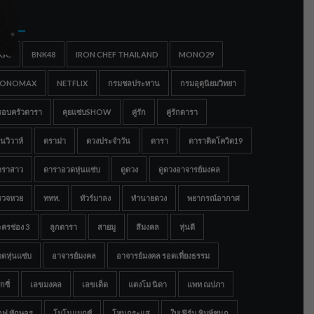
gs
IGC
BNK48
IRON CHEF THAILAND
MONO29
ONOMAX
NETFLIX
กรมชลประทาน
กรมอุตุนิยมวิทยา
รอบครัวดารา
คุยแซ่บSHOW
คู่รัก
คู่รักดารา
นวิวาห์
ดราม่า
ดวงประจำวัน
ดารา
ดาราติดโควิด19
าราสาว
ดาราอวดหุ่นแซ่บ
ดูดวง
ดูดวงอาจารย์มงคล
รวจหวย
ททท.
ทัวร์มาลง
ทำนายดวง
พยากรณ์อากาศ
ครช่อง 3
ลูกดารา
สายมู
สีมงคล
หุ่นดี
ดหุ่นแซ่บ
อาจารย์มงคล
อาจารย์มงคล รอดเที่ยงธรรม
กซี่
เลขมงคล
เลขเด็ด
แตงโม นิดา
แพท ณปภา
อฟ ทักษอร
โมโนแมกซ์
โหนกระแส
ใบเฟิร์น พิมพ์ชนก