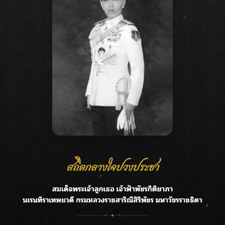
Recent Posts
Ca
กรมชลฯ รับฟังประชาชน ติดตามแก้ปัญหาโครงการประตู
A
ระบายน้ำศรีสองรักฯ
C
‘แมน การิน’ แชร์ความเชื่อชวนคิด! “อยากกินอะไรหลังจาก
E
ลาโลกนี้ ให้ใส่บาตรสิ่งนั้นไว้ตอนยังมีชีวิต”
G
ราชเลขานุการในพระองค์ฯ ติดตามโครงการหุบกะพง–ห้วย
ทรายใต้ เสริมความมั่นคงน้ำเพชรบุรี
R
F.HERO จับมือเกิร์ลกรุ๊ปมาเลเซีย DOLLA ส่งซิงเกิลใหม่สุดส
T
ตรอง “G.O.A.T”