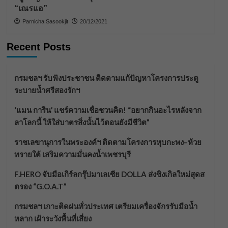
“เณรแอ”
Parnicha Sasookjit
20/12/2021
Recent Posts
กรมชลฯ รับฟังประชาชน ติดตามแก้ปัญหาโครงการประตู
ระบายน้ำศรีสองรักฯ
‘แมน การิน’ แชร์ความเชื่อชวนคิด! “อยากกินอะไรหลังจาก
ลาโลกนี้ ให้ใส่บาตรสิ่งนั้นไว้ตอนยังมีชีวิต”
ราชเลขานุการในพระองค์ฯ ติดตามโครงการหุบกะพง–ห้วย
ทรายใต้ เสริมความมั่นคงน้ำเพชรบุรี
F.HERO จับมือเกิร์ลกรุ๊ปมาเลเซีย DOLLA ส่งซิงเกิลใหม่สุดส
ตรอง “G.O.A.T”
กรมชลฯ เกาะติดฝนทั่วประเทศ เตรียมเครื่องจักรรับมือน้ำ
หลาก เฝ้าระวังพื้นที่เสี่ยง