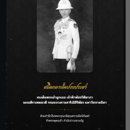
SIAMRATH VARIETY
THE BEST ENTERTAINMENT
Recent Posts
กรมชลฯ รับฟังประชาชน ติดตามแก้ปัญหาโครงการประตู
ระบายน้ำศรีสองรักฯ
‘แมน การิน’ แชร์ความเชื่อชวนคิด! “อยากกินอะไรหลังจาก
ลาโลกนี้ ให้ใส่บาตรสิ่งนั้นไว้ตอนยังมีชีวิต”
ราชเลขานุการในพระองค์ฯ ติดตามโครงการหุบกะพง–ห้วย
ทรายใต้ เสริมความมั่นคงน้ำเพชรบุรี