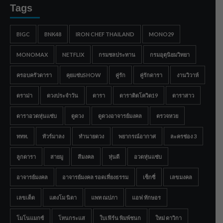
Tags
BIGC
BNK48
IRON CHEF THAILAND
MONO29
MONOMAX
NETFLIX
กรมชลประทาน
กรมอุตุนิยมวิทยา
ครอบครัวดารา
คุยแซ่บSHOW
คู่รัก
คู่รักดารา
งานวิวาห์
ดราม่า
ดวงประจำวัน
ดารา
ดาราติดโควิด19
ดาราสาว
ดาราอวดหุ่นแซ่บ
ดูดวง
ดูดวงอาจารย์มงคล
ตรวจหวย
ททท.
ทัวร์มาลง
ทำนายดวง
พยากรณ์อากาศ
ละครช่อง 3
ลูกดารา
สายมู
สีมงคล
หุ่นดี
อวดหุ่นแซ่บ
อาจารย์มงคล
อาจารย์มงคล รอดเที่ยงธรรม
เซ็กซี่
เลขมงคล
เลขเด็ด
แตงโม นิดา
แพท ณปภา
แอฟ ทักษอร
โมโนแมกซ์
โหนกระแส
ใบเฟิร์น พิมพ์ชนก
ใหม่ ดาวิกา