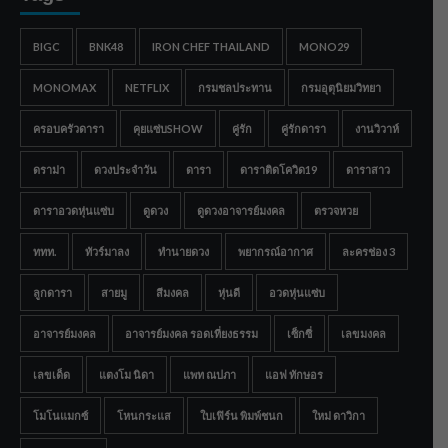
BIGC
BNK48
IRON CHEF THAILAND
MONO29
MONOMAX
NETFLIX
กรมชลประทาน
กรมอุตุนิยมวิทยา
ครอบครัวดารา
คุยแซ่บSHOW
คู่รัก
คู่รักดารา
งานวิวาห์
ดราม่า
ดวงประจำวัน
ดารา
ดาราติดโควิด19
ดาราสาว
ดาราอวดหุ่นแซ่บ
ดูดวง
ดูดวงอาจารย์มงคล
ตรวจหวย
ททท.
ทัวร์มาลง
ทำนายดวง
พยากรณ์อากาศ
ละครช่อง 3
ลูกดารา
สายมู
สีมงคล
หุ่นดี
อวดหุ่นแซ่บ
อาจารย์มงคล
อาจารย์มงคล รอดเที่ยงธรรม
เซ็กซี่
เลขมงคล
เลขเด็ด
แตงโม นิดา
แพท ณปภา
แอฟ ทักษอร
โมโนแมกซ์
โหนกระแส
ใบเฟิร์น พิมพ์ชนก
ใหม่ ดาวิกา