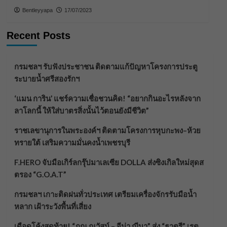
Bentleyyapa
17/07/2023
Recent Posts
กรมชลฯ รับฟังประชาชน ติดตามแก้ปัญหาโครงการประตู
ระบายน้ำศรีสองรักฯ
‘แมน การิน’ แชร์ความเชื่อชวนคิด! “อยากกินอะไรหลังจาก
ลาโลกนี้ ให้ใส่บาตรสิ่งนั้นไว้ตอนยังมีชีวิต”
ราชเลขานุการในพระองค์ฯ ติดตามโครงการหุบกะพง–ห้วย
ทรายใต้ เสริมความมั่นคงน้ำเพชรบุรี
F.HERO จับมือเกิร์ลกรุ๊ปมาเลเซีย DOLLA ส่งซิงเกิลใหม่สุดส
ตรอง “G.O.A.T”
กรมชลฯ เกาะติดฝนทั่วประเทศ เตรียมเครื่องจักรรับมือน้ำ
หลาก เฝ้าระวังพื้นที่เสี่ยง
เดือดโค้งสุดท้าย! “ภณ ณวัสน์ – จีน่า ญีนา” ส่ง “ธาตรี” เรต