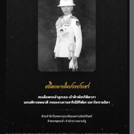
SIAMRATH VARIETY
THE BEST ENTERTAINMENT
Recent Posts
กรมชลฯ รับฟังประชาชน ติดตามแก้ปัญหาโครงการประตู
ระบายน้ำศรีสองรักฯ
‘แมน การิน’ แชร์ความเชื่อชวนคิด! “อยากกินอะไรหลังจาก
ลาโลกนี้ ให้ใส่บาตรสิ่งนั้นไว้ตอนยังมีชีวิต”
ราชเลขานุการในพระองค์ฯ ติดตามโครงการหุบกะพง–ห้วย
ทรายใต้ เสริมความมั่นคงน้ำเพชรบุรี