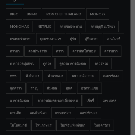
BIGC
BNK48
IRON CHEF THAILAND
MONO29
MONOMAX
NETFLIX
กรมชลประทาน
กรมอุตุนิยมวิทยา
ครอบครัวดารา
คุยแซ่บSHOW
คู่รัก
คู่รักดารา
งานวิวาห์
ดราม่า
ดวงประจำวัน
ดารา
ดาราติดโควิด19
ดาราสาว
ดาราอวดหุ่นแซ่บ
ดูดวง
ดูดวงอาจารย์มงคล
ตรวจหวย
ททท.
ทัวร์มาลง
ทำนายดวง
พยากรณ์อากาศ
ละครช่อง 3
ลูกดารา
สายมู
สีมงคล
หุ่นดี
อวดหุ่นแซ่บ
อาจารย์มงคล
อาจารย์มงคล รอดเที่ยงธรรม
เซ็กซี่
เลขมงคล
เลขเด็ด
แตงโม นิดา
แพท ณปภา
แอฟ ทักษอร
โมโนแมกซ์
โหนกระแส
ใบเฟิร์น พิมพ์ชนก
ใหม่ ดาวิกา