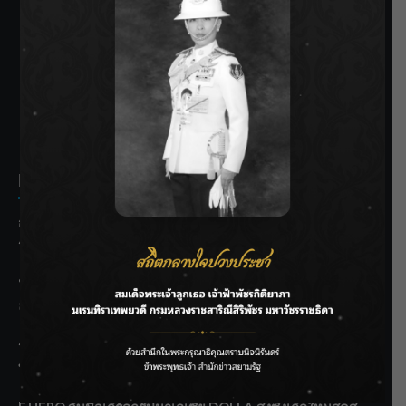
SIAMRATH VARIETY
THE BEST ENTERTAINMENT
Recent Posts
กรมชลฯ รับฟังประชาชน ติดตามแก้ปัญหาโครงการประตู
ระบายน้ำศรีสองรักฯ
‘แมน การิน’ แชร์ความเชื่อชวนคิด! “อยากกินอะไรหลังจาก
ลาโลกนี้ ให้ใส่บาตรสิ่งนั้นไว้ตอนยังมีชีวิต”
ราชเลขานุการในพระองค์ฯ ติดตามโครงการหุบกะพง–ห้วย
ทรายใต้ เสริมความมั่นคงน้ำเพชรบุรี