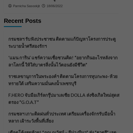
Parnicha Sasookjit
18/06/2022
Recent Posts
กรมชลฯ รับฟังประชาชน ติดตามแก้ปัญหาโครงการประตู
ระบายน้ำศรีสองรักฯ
‘แมน การิน’ แชร์ความเชื่อชวนคิด! “อยากกินอะไรหลังจาก
ลาโลกนี้ ให้ใส่บาตรสิ่งนั้นไว้ตอนยังมีชีวิต”
ราชเลขานุการในพระองค์ฯ ติดตามโครงการหุบกะพง–ห้วย
ทรายใต้ เสริมความมั่นคงน้ำเพชรบุรี
F.HERO จับมือเกิร์ลกรุ๊ปมาเลเซีย DOLLA ส่งซิงเกิลใหม่สุดส
ตรอง “G.O.A.T”
กรมชลฯ เกาะติดฝนทั่วประเทศ เตรียมเครื่องจักรรับมือน้ำ
หลาก เฝ้าระวังพื้นที่เสี่ยง
เดือดโค้งสุดท้าย! “ภณ ณวัสน์ – จีน่า ญีนา” ส่ง “ธาตรี” เรต