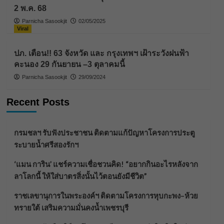
2 พ.ค. 68
Parnicha Sasookjit
02/05/2025
Viral
ปภ. เตือน!! 63 จังหวัด และ กรุงเทพฯ เฝ้าระวังฝนฟ้า
คะนอง 29 กันยายน –3 ตุลาคมนี้
Parnicha Sasookjit
29/09/2024
Recent Posts
กรมชลฯ รับฟังประชาชน ติดตามแก้ปัญหาโครงการประตู
ระบายน้ำศรีสองรักฯ
‘แมน การิน’ แชร์ความเชื่อชวนคิด! “อยากกินอะไรหลังจาก
ลาโลกนี้ ให้ใส่บาตรสิ่งนั้นไว้ตอนยังมีชีวิต”
ราชเลขานุการในพระองค์ฯ ติดตามโครงการหุบกะพง–ห้วย
ทรายใต้ เสริมความมั่นคงน้ำเพชรบุรี