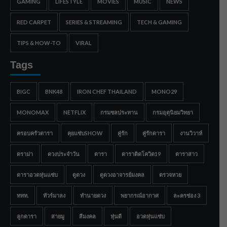
GAMING
LIFESTYLE
MOVIES
MUSIC
NEWS
RED CARPET
SERIES & STREAMING
TECH & GAMING
TIPS & HOW-TO
VIRAL
Tags
BIGC
BNK48
IRON CHEF THAILAND
MONO29
MONOMAX
NETFLIX
กรมชลประทาน
กรมอุตุนิยมวิทยา
ครอบครัวดารา
คุยแซ่บSHOW
คู่รัก
คู่รักดารา
งานวิวาห์
ดราม่า
ดวงประจำวัน
ดารา
ดาราติดโควิด19
ดาราสาว
ดาราอวดหุ่นแซ่บ
ดูดวง
ดูดวงอาจารย์มงคล
ตรวจหวย
ททท.
ทัวร์มาลง
ทำนายดวง
พยากรณ์อากาศ
ละครช่อง 3
ลูกดารา
สายมู
สีมงคล
หุ่นดี
อวดหุ่นแซ่บ