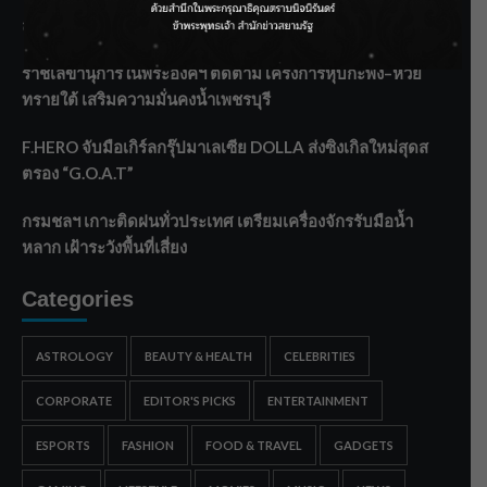
ลาโลกนี้ ให้ใส่บาตรสิ่งนั้นไว้ตอนยังมีชีวิต”
ราชเลขานุการในพระองค์ฯ ติดตามโครงการหุบกะพง–ห้วย
ทรายใต้ เสริมความมั่นคงน้ำเพชรบุรี
F.HERO จับมือเกิร์ลกรุ๊ปมาเลเซีย DOLLA ส่งซิงเกิลใหม่สุดส
ตรอง “G.O.A.T”
กรมชลฯ เกาะติดฝนทั่วประเทศ เตรียมเครื่องจักรรับมือน้ำ
หลาก เฝ้าระวังพื้นที่เสี่ยง
Categories
ASTROLOGY
BEAUTY & HEALTH
CELEBRITIES
CORPORATE
EDITOR'S PICKS
ENTERTAINMENT
ESPORTS
FASHION
FOOD & TRAVEL
GADGETS