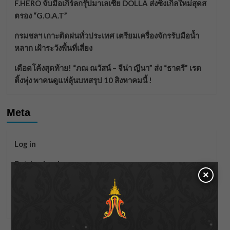
F.HERO จับมือเกิร์ลกรุ๊ปมาเลเซีย DOLLA ส่งซิงเกิลใหม่สุดส
ตรอง “G.O.A.T”
กรมชลฯ เกาะติดฝนทั่วประเทศ เตรียมเครื่องจักรรับมือน้ำ
หลาก เฝ้าระวังพื้นที่เสี่ยง
เดือดโค้งสุดท้าย! “ภณ ณวัสน์ – จีน่า ญีนา” ส่ง “ธาตรี” เรต
ติ้งพุ่ง พาคนดูแห่ลุ้นบทสรุป 10 สิงหาคมนี้ !
Meta
Log in
Entries feed
×
Comments feed
WordPress.org