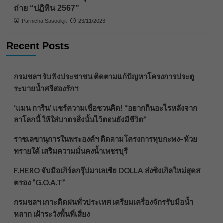
ถ่าย “ปฏิทิน 2567”
Parnicha Sasookjit
23/11/2023
Recent Posts
กรมชลฯ รับฟังประชาชน ติดตามแก้ปัญหาโครงการประตู
ระบายน้ำศรีสองรักฯ
‘แมน การิน’ แชร์ความเชื่อชวนคิด! “อยากกินอะไรหลังจาก
ลาโลกนี้ ให้ใส่บาตรสิ่งนั้นไว้ตอนยังมีชีวิต”
ราชเลขานุการในพระองค์ฯ ติดตามโครงการหุบกะพง–ห้วย
ทรายใต้ เสริมความมั่นคงน้ำเพชรบุรี
F.HERO จับมือเกิร์ลกรุ๊ปมาเลเซีย DOLLA ส่งซิงเกิลใหม่สุดส
ตรอง “G.O.A.T”
กรมชลฯ เกาะติดฝนทั่วประเทศ เตรียมเครื่องจักรรับมือน้ำ
หลาก เฝ้าระวังพื้นที่เสี่ยง