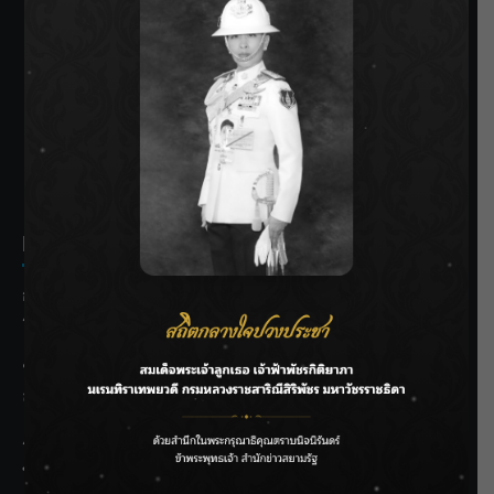
SIAMRATH VARIETY
THE BEST ENTERTAINMENT
Recent Posts
กรมชลฯ รับฟังประชาชน ติดตามแก้ปัญหาโครงการประตู
ระบายน้ำศรีสองรักฯ
‘แมน การิน’ แชร์ความเชื่อชวนคิด! “อยากกินอะไรหลังจาก
ลาโลกนี้ ให้ใส่บาตรสิ่งนั้นไว้ตอนยังมีชีวิต”
ราชเลขานุการในพระองค์ฯ ติดตามโครงการหุบกะพง–ห้วย
ทรายใต้ เสริมความมั่นคงน้ำเพชรบุรี