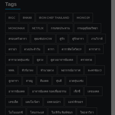
Tags
BIGC
BNK48
IRON CHEF THAILAND
MONO29
MONOMAX
NETFLIX
กรมชลประทาน
กรมอุตุนิยมวิทยา
ครอบครัวดารา
คุยแซ่บSHOW
คู่รัก
คู่รักดารา
งานวิวาห์
ดราม่า
ดวงประจำวัน
ดารา
ดาราติดโควิด19
ดาราสาว
ดาราอวดหุ่นแซ่บ
ดูดวง
ดูดวงอาจารย์มงคล
ตรวจหวย
ททท.
ทัวร์มาลง
ทำนายดวง
พยากรณ์อากาศ
ละครช่อง 3
ลูกดารา
สายมู
สีมงคล
หุ่นดี
อวดหุ่นแซ่บ
อาจารย์มงคล
อาจารย์มงคล รอดเที่ยงธรรม
เซ็กซี่
เลขมงคล
เลขเด็ด
แตงโม นิดา
แพท ณปภา
แอฟ ทักษอร
โมโนแมกซ์
โหนกระแส
ใบเฟิร์น พิมพ์ชนก
ใหม่ ดาวิกา