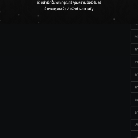
Ta
กรมชลฯ เกาะติดฝนทั่วประเทศ เตรียมเครื่องจักรรับมือน้ำ
หลาก เฝ้าระวังพื้นที่เสี่ยง
B
M
ค
งา
ด
ต
ละ
อว
เซ็
แ