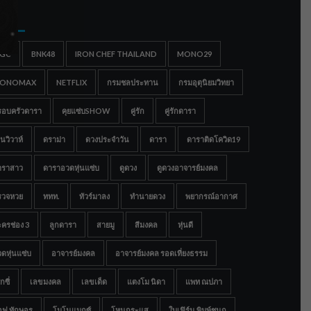
gs
IGC
BNK48
IRON CHEF THAILAND
MONO29
ONOMAX
NETFLIX
กรมชลประทาน
กรมอุตุนิยมวิทยา
รอบครัวดารา
คุยแซ่บSHOW
คู่รัก
คู่รักดารา
นวิวาห์
ดราม่า
ดวงประจำวัน
ดารา
ดาราติดโควิด19
าราสาว
ดาราอวดหุ่นแซ่บ
ดูดวง
ดูดวงอาจารย์มงคล
รวจหวย
ททท.
ทัวร์มาลง
ทำนายดวง
พยากรณ์อากาศ
ครช่อง 3
ลูกดารา
สายมู
สีมงคล
หุ่นดี
ดหุ่นแซ่บ
อาจารย์มงคล
อาจารย์มงคล รอดเที่ยงธรรม
กซี่
เลขมงคล
เลขเด็ด
แตงโม นิดา
แพท ณปภา
อฟ ทักษอร
โมโนแมกซ์
โหนกระแส
ใบเฟิร์น พิมพ์ชนก