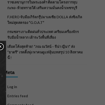
ราชเลขานุการในพระองค์ฯ ติดตามโครงการหุบ
กะพง–ห้วยทรายใต้ เสริมความมั่นคงน้ำเพชรบุรี
F.HERO จับมือเกิร์ลกรุ๊ปมาเลเซีย DOLLA ส่งซิงเกิล
ใหม่สุดสตรอง “G.O.A.T”
กรมชลฯ เกาะติดฝนทั่วประเทศ เตรียมเครื่องจักร
รับมือน้ำหลาก เฝ้าระวังพื้นที่เสี่ยง
×
เดือดโค้งสุดท้าย! “ภณ ณวัสน์ – จีน่า ญีนา” ส่ง
“ธาตรี” เรตติ้งพุ่ง พาคนดูแห่ลุ้นบทสรุป 10 สิงหาคม
นี้ !
Meta
Log in
Entries feed