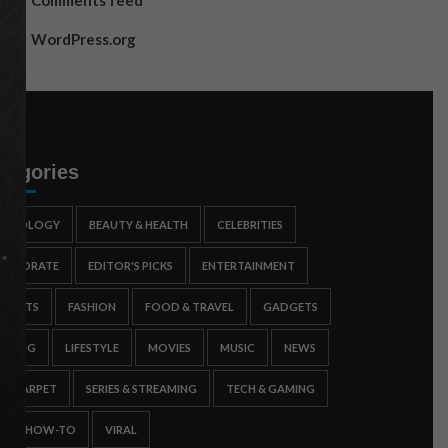
Comments feed
WordPress.org
tegories
STROLOGY
BEAUTY & HEALTH
CELEBRITIES
ORPORATE
EDITOR'S PICKS
ENTERTAINMENT
SPORTS
FASHION
FOOD & TRAVEL
GADGETS
AMING
LIFESTYLE
MOVIES
MUSIC
NEWS
ED CARPET
SERIES & STREAMING
TECH & GAMING
IPS & HOW-TO
VIRAL