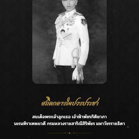
Recent Posts
Ca
กรมชลฯ รับฟังประชาชน ติดตามแก้ปัญหาโครงการประตู
A
ระบายน้ำศรีสองรักฯ
C
‘แมน การิน’ แชร์ความเชื่อชวนคิด! “อยากกินอะไรหลังจาก
E
ลาโลกนี้ ให้ใส่บาตรสิ่งนั้นไว้ตอนยังมีชีวิต”
G
ราชเลขานุการในพระองค์ฯ ติดตามโครงการหุบกะพง–ห้วย
ทรายใต้ เสริมความมั่นคงน้ำเพชรบุรี
R
F.HERO จับมือเกิร์ลกรุ๊ปมาเลเซีย DOLLA ส่งซิงเกิลใหม่สุดส
T
ตรอง “G.O.A.T”