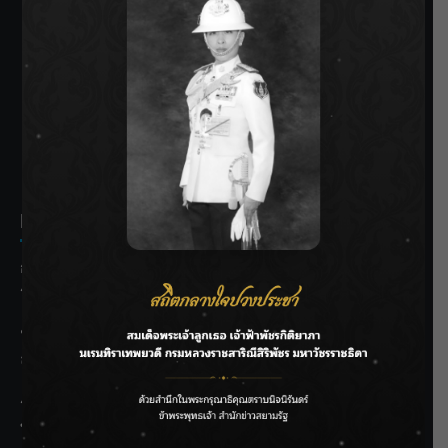
SIAMRATH VARIETY
THE BEST ENTERTAINMENT
Recent Posts
กรมชลฯ รับฟังประชาชน ติดตามแก้ปัญหาโครงการประตู
ระบายน้ำศรีสองรักฯ
‘แมน การิน’ แชร์ความเชื่อชวนคิด! “อยากกินอะไรหลังจาก
ลาโลกนี้ ให้ใส่บาตรสิ่งนั้นไว้ตอนยังมีชีวิต”
ราชเลขานุการในพระองค์ฯ ติดตามโครงการหุบกะพง–ห้วย
ทรายใต้ เสริมความมั่นคงน้ำเพชรบุรี