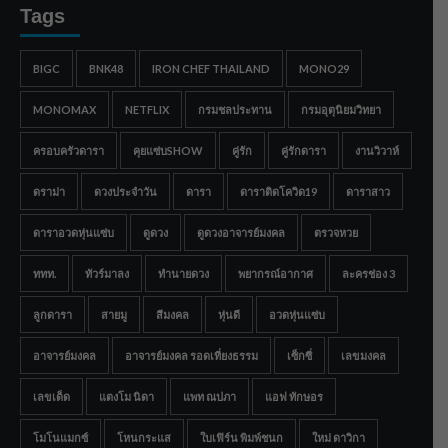
Tags
BIGC
BNK48
IRON CHEF THAILAND
MONO29
MONOMAX
NETFLIX
กรมชลประทาน
กรมอุตุนิยมวิทยา
ครอบครัวดารา
คุยแซ่บSHOW
คู่รัก
คู่รักดารา
งานวิวาห์
ดราม่า
ดวงประจำวัน
ดารา
ดาราติดโควิด19
ดาราสาว
ดาราอวดหุ่นแซ่บ
ดูดวง
ดูดวงอาจารย์มงคล
ตรวจหวย
ททท.
ทัวร์มาลง
ทำนายดวง
พยากรณ์อากาศ
ละครช่อง 3
ลูกดารา
สายมู
สีมงคล
หุ่นดี
อวดหุ่นแซ่บ
อาจารย์มงคล
อาจารย์มงคล รอดเที่ยงธรรม
เซ็กซี่
เลขมงคล
เลขเด็ด
แตงโม นิดา
แพท ณปภา
แอฟ ทักษอร
โมโนแมกซ์
โหนกระแส
ใบเฟิร์น พิมพ์ชนก
ใหม่ ดาวิกา