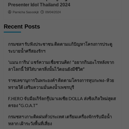
Presenter Idol Thailand 2024
Parnicha Sasookjit
09/04/2024
Recent Posts
กรมชลฯ รับฟังประชาชน ติดตามแก้ปัญหาโครงการประตู
ระบายน้ำศรีสองรักฯ
‘แมน การิน’ แชร์ความเชื่อชวนคิด! “อยากกินอะไรหลังจาก
ลาโลกนี้ ให้ใส่บาตรสิ่งนั้นไว้ตอนยังมีชีวิต”
ราชเลขานุการในพระองค์ฯ ติดตามโครงการหุบกะพง–ห้วย
ทรายใต้ เสริมความมั่นคงน้ำเพชรบุรี
F.HERO จับมือเกิร์ลกรุ๊ปมาเลเซีย DOLLA ส่งซิงเกิลใหม่สุดส
ตรอง “G.O.A.T”
กรมชลฯ เกาะติดฝนทั่วประเทศ เตรียมเครื่องจักรรับมือน้ำ
หลาก เฝ้าระวังพื้นที่เสี่ยง