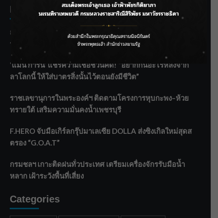
Recent Posts
กรมชลฯ รับฟังประชาชน ติดตามแก้ปัญหาโครงการประตู
ระบายน้ำศรีสองรักฯ
‘แมน การิน’ แชร์ความเชื่อชวนคิด! “อยากกินอะไรหลังจาก
ลาโลกนี้ ให้ใส่บาตรสิ่งนั้นไว้ตอนยังมีชีวิต”
ราชเลขานุการในพระองค์ฯ ติดตามโครงการหุบกะพง–ห้วย
ทรายใต้ เสริมความมั่นคงน้ำเพชรบุรี
F.HERO จับมือเกิร์ลกรุ๊ปมาเลเซีย DOLLA ส่งซิงเกิลใหม่สุดส
ตรอง “G.O.A.T”
กรมชลฯ เกาะติดฝนทั่วประเทศ เตรียมเครื่องจักรรับมือน้ำ
หลาก เฝ้าระวังพื้นที่เสี่ยง
Categories