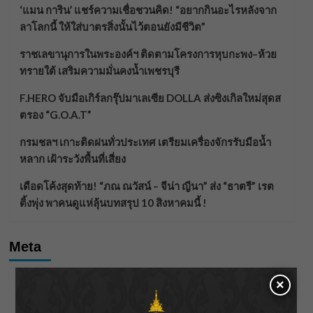
‘แมน การิน’ แชร์ความเชื่อชวนคิด! “อยากกินอะไรหลังจาก
ลาโลกนี้ ให้ใส่บาตรสิ่งนั้นไว้ตอนยังมีชีวิต”
ราชเลขานุการในพระองค์ฯ ติดตามโครงการหุบกะพง–ห้วย
ทรายใต้ เสริมความมั่นคงน้ำเพชรบุรี
F.HERO จับมือเกิร์ลกรุ๊ปมาเลเซีย DOLLA ส่งซิงเกิลใหม่สุดส
ตรอง “G.O.A.T”
กรมชลฯ เกาะติดฝนทั่วประเทศ เตรียมเครื่องจักรรับมือน้ำ
หลาก เฝ้าระวังพื้นที่เสี่ยง
เดือดโค้งสุดท้าย! “ภณ ณวัสน์ – จีน่า ญีนา” ส่ง “ธาตรี” เรต
ติ้งพุ่ง พาคนดูแห่ลุ้นบทสรุป 10 สิงหาคมนี้ !
Meta
×
Log in