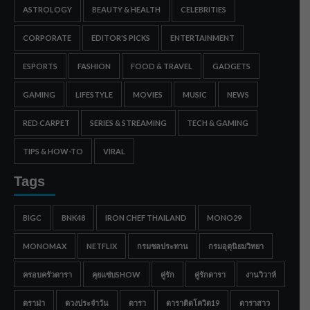
ASTROLOGY
BEAUTY & HEALTH
CELEBRITIES
CORPORATE
EDITOR'S PICKS
ENTERTAINMENT
ESPORTS
FASHION
FOOD & TRAVEL
GADGETS
GAMING
LIFESTYLE
MOVIES
MUSIC
NEWS
RED CARPET
SERIES & STREAMING
TECH & GAMING
TIPS & HOW-TO
VIRAL
Tags
BIGC
BNK48
IRON CHEF THAILAND
MONO29
MONOMAX
NETFLIX
กรมชลประทาน
กรมอุตุนิยมวิทยา
ครอบครัวดารา
คุยแซ่บSHOW
คู่รัก
คู่รักดารา
งานวิวาห์
ดราม่า
ดวงประจำวัน
ดารา
ดาราติดโควิด19
ดาราสาว