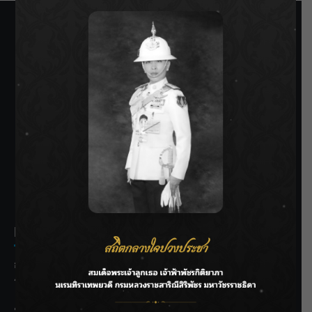
SIAMRATH VARIETY
THE BEST ENTERTAINMENT
Recent Posts
กรมชลฯ รับฟังประชาชน ติดตามแก้ปัญหาโครงการประตู
ระบายน้ำศรีสองรักฯ
‘แมน การิน’ แชร์ความเชื่อชวนคิด! “อยากกินอะไรหลังจาก