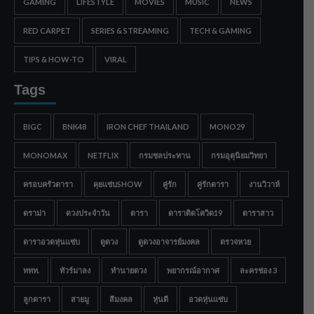
GAMING
LIFESTYLE
MOVIES
MUSIC
NEWS
RED CARPET
SERIES & STREAMING
TECH & GAMING
TIPS & HOW-TO
VIRAL
Tags
BIGC
BNK48
IRON CHEF THAILAND
MONO29
MONOMAX
NETFLIX
กรมชลประทาน
กรมอุตุนิยมวิทยา
ครอบครัวดารา
คุยแซ่บSHOW
คู่รัก
คู่รักดารา
งานวิวาห์
ดราม่า
ดวงประจำวัน
ดารา
ดาราติดโควิด19
ดาราสาว
ดาราอวดหุ่นแซ่บ
ดูดวง
ดูดวงอาจารย์มงคล
ตรวจหวย
ททท.
ทัวร์มาลง
ทำนายดวง
พยากรณ์อากาศ
ละครช่อง 3
ลูกดารา
สายมู
สีมงคล
หุ่นดี
อวดหุ่นแซ่บ