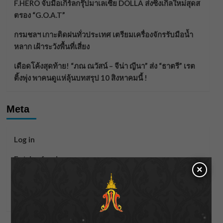
F.HERO จับมือเกิร์ลกรุ๊ปมาเลเซีย DOLLA ส่งซิงเกิลใหม่สุดส
ตรอง “G.O.A.T”
กรมชลฯ เกาะติดฝนทั่วประเทศ เตรียมเครื่องจักรรับมือน้ำ
หลาก เฝ้าระวังพื้นที่เสี่ยง
เดือดโค้งสุดท้าย! “ภณ ณวัสน์ – จีน่า ญีนา” ส่ง “ธาตรี” เรต
ติ้งพุ่ง พาคนดูแห่ลุ้นบทสรุป 10 สิงหาคมนี้ !
Meta
Log in
Entries feed
×
Comments feed
WordPress.org