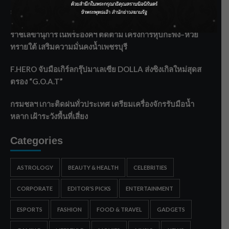
ลาโลกนี้ ให้ใส่บาตรสิ่งนั้นไว้ตอนยังมีชีวิต”
ราชเลขานุการในพระองค์ฯ ติดตามโครงการหุบกะพง–ห้วย
ทรายใต้ เสริมความมั่นคงน้ำเพชรบุรี
F.HERO จับมือเกิร์ลกรุ๊ปมาเลเซีย DOLLA ส่งซิงเกิลใหม่สุดส
ตรอง “G.O.A.T”
กรมชลฯ เกาะติดฝนทั่วประเทศ เตรียมเครื่องจักรรับมือน้ำ
หลาก เฝ้าระวังพื้นที่เสี่ยง
Categories
ASTROLOGY
BEAUTY & HEALTH
CELEBRITIES
CORPORATE
EDITOR'S PICKS
ENTERTAINMENT
ESPORTS
FASHION
FOOD & TRAVEL
GADGETS