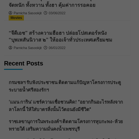
จัดหนัก ทั้งหวาน ทั้งฮา คุ้มค่าการรอคอย
Parnicha Sasookjit
03/06/2022
Movies
“จีดีเอช” สร้างความฮือฮา ปล่อยโปสเตอร์หนัง
“บุพเพสันนิวาส ๒” ให้ออเจ้าทั่วประเทศเตรียมชม
Parnicha Sasookjit
06/01/2022
Recent Posts
กรมชลฯ รับฟังประชาชน ติดตามแก้ปัญหาโครงการประตู
ระบายน้ำศรีสองรักฯ
‘แมน การิน’ แชร์ความเชื่อชวนคิด! “อยากกินอะไรหลังจาก
ลาโลกนี้ ให้ใส่บาตรสิ่งนั้นไว้ตอนยังมีชีวิต”
ราชเลขานุการในพระองค์ฯ ติดตามโครงการหุบกะพง–ห้วย
ทรายใต้ เสริมความมั่นคงน้ำเพชรบุรี