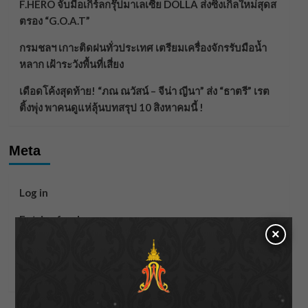
F.HERO จับมือเกิร์ลกรุ๊ปมาเลเซีย DOLLA ส่งซิงเกิลใหม่สุดส
ตรอง “G.O.A.T”
กรมชลฯ เกาะติดฝนทั่วประเทศ เตรียมเครื่องจักรรับมือน้ำ
หลาก เฝ้าระวังพื้นที่เสี่ยง
เดือดโค้งสุดท้าย! “ภณ ณวัสน์ – จีน่า ญีนา” ส่ง “ธาตรี” เรต
ติ้งพุ่ง พาคนดูแห่ลุ้นบทสรุป 10 สิงหาคมนี้ !
Meta
Log in
Entries feed
×
Comments feed
WordPress.org