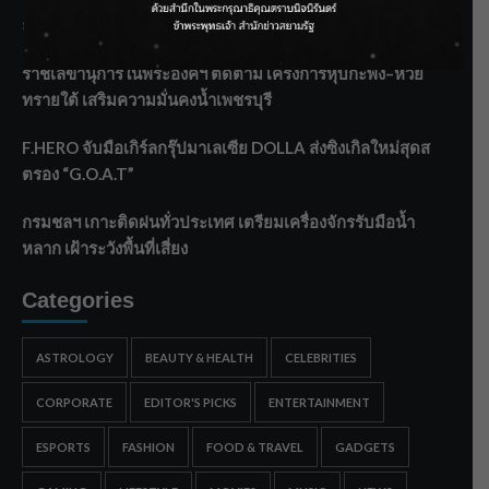
ลาโลกนี้ ให้ใส่บาตรสิ่งนั้นไว้ตอนยังมีชีวิต”
ราชเลขานุการในพระองค์ฯ ติดตามโครงการหุบกะพง–ห้วย
ทรายใต้ เสริมความมั่นคงน้ำเพชรบุรี
F.HERO จับมือเกิร์ลกรุ๊ปมาเลเซีย DOLLA ส่งซิงเกิลใหม่สุดส
ตรอง “G.O.A.T”
กรมชลฯ เกาะติดฝนทั่วประเทศ เตรียมเครื่องจักรรับมือน้ำ
หลาก เฝ้าระวังพื้นที่เสี่ยง
Categories
ASTROLOGY
BEAUTY & HEALTH
CELEBRITIES
CORPORATE
EDITOR'S PICKS
ENTERTAINMENT
ESPORTS
FASHION
FOOD & TRAVEL
GADGETS