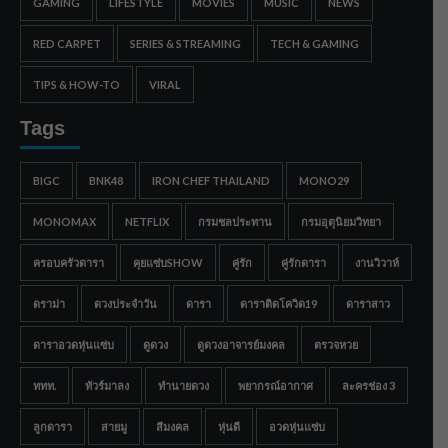
GAMING
LIFESTYLE
MOVIES
MUSIC
NEWS
RED CARPET
SERIES & STREAMING
TECH & GAMING
TIPS & HOW-TO
VIRAL
Tags
BIGC
BNK48
IRON CHEF THAILAND
MONO29
MONOMAX
NETFLIX
กรมชลประทาน
กรมอุตุนิยมวิทยา
ครอบครัวดารา
คุยแซ่บSHOW
คู่รัก
คู่รักดารา
งานวิวาห์
ดราม่า
ดวงประจำวัน
ดารา
ดาราติดโควิด19
ดาราสาว
ดาราอวดหุ่นแซ่บ
ดูดวง
ดูดวงอาจารย์มงคล
ตรวจหวย
ททท.
ทัวร์มาลง
ทำนายดวง
พยากรณ์อากาศ
ละครช่อง 3
ลูกดารา
สายมู
สีมงคล
หุ่นดี
อวดหุ่นแซ่บ