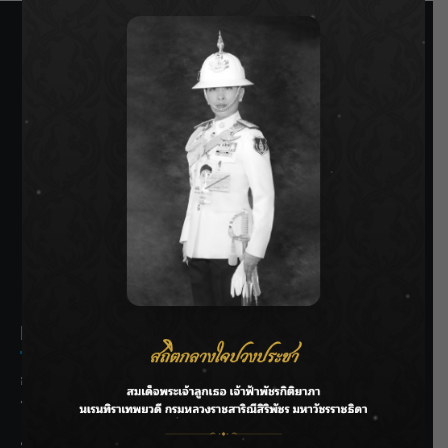
SIAMRATH VARIETY
THE BEST ENTERTAINMENT
Recent Posts
กรมชลฯ รับฟังประชาชน ติดตามแก้ปัญหาโครงการประตู
ระบายน้ำศรีสองรักฯ
‘แมน การิน’ แชร์ความเชื่อชวนคิด! “อยากกินอะไรหลังจาก