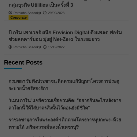
กลุ่มธุรกิจ Utilities เป็นครั้งที่ 3
Parnicha Sasookjit
29/09/2023
Corporate
บี.กริม เพาเวอร์ ผนึก Envision Digital ดึงแพลต ฟอร์ม
ช่วยลดคาร์บอน มุ่งสู่ Net-Zero ในระยะยาว
Parnicha Sasookjit
15/12/2022
Recent Posts
กรมชลฯ รับฟังประชาชน ติดตามแก้ปัญหาโครงการประตู
ระบายน้ำศรีสองรักฯ
‘แมน การิน’ แชร์ความเชื่อชวนคิด! “อยากกินอะไรหลังจาก
ลาโลกนี้ ให้ใส่บาตรสิ่งนั้นไว้ตอนยังมีชีวิต”
ราชเลขานุการในพระองค์ฯ ติดตามโครงการหุบกะพง–ห้วย
ทรายใต้ เสริมความมั่นคงน้ำเพชรบุรี