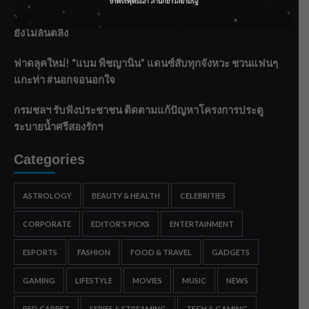
ชลประทานเชียงใหม่เร่งพร่องน้ำแม่น้ำปิง รับมวลน้ำเหนือ ย้ำ
ยังไม่ล้นตลิ่ง
ฟาดลุคใหม่! “แบม พิชญานิน” แดนซ์สับทุกจังหวะ ชวนแฟนๆ
แกะท่า #นอกจอนอกใจ
กรมชลฯ รับฟังประชาชน ติดตามแก้ปัญหาโครงการประตู
ระบายน้ำศรีสองรักฯ
Categories
ASTROLOGY
BEAUTY & HEALTH
CELEBRITIES
CORPORATE
EDITOR'S PICKS
ENTERTAINMENT
ESPORTS
FASHION
FOOD & TRAVEL
GADGETS
GAMING
LIFESTYLE
MOVIES
MUSIC
NEWS
RED CARPET
SERIES & STREAMING
TECH & GAMING