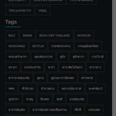
TIPS & HOW-TO
VIRAL
Tags
BIGC
BNK48
IRON CHEF THAILAND
MONO29
MONOMAX
NETFLIX
กรมชลประทาน
กรมอุตุนิยมวิทยา
ครอบครัวดารา
คุยแซ่บSHOW
คู่รัก
คู่รักดารา
งานวิวาห์
ดราม่า
ดวงประจำวัน
ดารา
ดาราติดโควิด19
ดาราสาว
ดาราอวดหุ่นแซ่บ
ดูดวง
ดูดวงอาจารย์มงคล
ตรวจหวย
ททท.
ทัวร์มาลง
ทำนายดวง
พยากรณ์อากาศ
ละครช่อง 3
ลูกดารา
สายมู
สีมงคล
หุ่นดี
อวดหุ่นแซ่บ
อาจารย์มงคล
อาจารย์มงคล รอดเที่ยงธรรม
เซ็กซี่
เลขมงคล