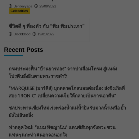
Bentleyyapa
25/08/2022
Celebrities
ชีวิตดี ๆ ที่ลงตัว กับ “พิม พิมประภา”
BlackBlood
19/01/2022
Recent Posts
กรมประมงฟื้น “บ้านธารทอง” จากป่าเสื่อมโทรม สู่แหล่ง
โปรตีนยั่งยืนตามพระราชดำริ
“MARQUISE (มาร์คีส์) บุกตลาดโกลบอลต่อเนื่อง ส่งซิงเกิลที่
สอง “IRONIC” เปลี่ยนความเจ็บให้กลายเป็นการเอาคืน”
ชลประทานเชียงใหม่เร่งพร่องน้ำแม่น้ำปิง รับมวลน้ำเหนือ ย้ำ
ยังไม่ล้นตลิ่ง
ฟาดลุคใหม่! “แบม พิชญานิน” แดนซ์สับทุกจังหวะ ชวน
แฟนๆ แกะท่า #นอกจอนอกใจ