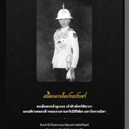
SIAMRATH VARIETY
THE BEST ENTERTAINMENT
Recent Posts
กรมประมงฟื้น “บ้านธารทอง” จากป่าเสื่อมโทรม สู่แหล่ง
โปรตีนยั่งยืนตามพระราชดำริ
“MARQUISE (มาร์คีส์) บุกตลาดโกลบอลต่อเนื่อง ส่งซิงเกิลที่
สอง “IRONIC” เปลี่ยนความเจ็บให้กลายเป็นการเอาคืน”