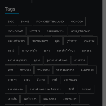
Tags
BIGC
BNK48
IRON CHEF THAILAND
MONO29
MONOMAX
NETFLIX
กรมชลประทาน
กรมอุตุนิยมวิทยา
ครอบครัวดารา
คุยแซ่บSHOW
คู่รัก
คู่รักดารา
งานวิวาห์
ดราม่า
ดวงประจำวัน
ดารา
ดาราติดโควิด19
ดาราสาว
ดาราอวดหุ่นแซ่บ
ดูดวง
ดูดวงอาจารย์มงคล
ตรวจหวย
ททท.
ทัวร์มาลง
ทำนายดวง
พยากรณ์อากาศ
ละครช่อง 3
ลูกดารา
สายมู
สีมงคล
หุ่นดี
อวดหุ่นแซ่บ
อาจารย์มงคล
อาจารย์มงคล รอดเที่ยงธรรม
เซ็กซี่
เลขมงคล
เลขเด็ด
แตงโม นิดา
แพท ณปภา
แอฟ ทักษอร