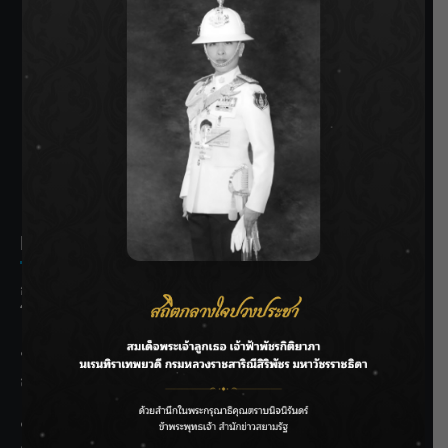
SIAMRATH VARIETY
THE BEST ENTERTAINMENT
Recent Posts
กรมประมงฟื้น “บ้านธารทอง” จากป่าเสื่อมโทรม สู่แหล่ง
โปรตีนยั่งยืนตามพระราชดำริ
“MARQUISE (มาร์คีส์) บุกตลาดโกลบอลต่อเนื่อง ส่งซิงเกิลที่
สอง “IRONIC” เปลี่ยนความเจ็บให้กลายเป็นการเอาคืน”
ชลประทานเชียงใหม่เร่งพร่องน้ำแม่น้ำปิง รับมวลน้ำเหนือ ย้ำ