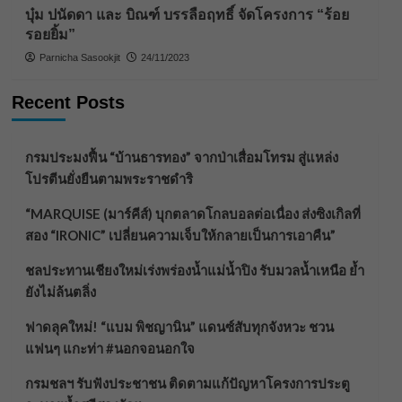
บุ๋ม ปนัดดา และ บิณฑ์ บรรลือฤทธิ์ จัดโครงการ “ร้อย
รอยยิ้ม”
Parnicha Sasookjit
24/11/2023
Recent Posts
กรมประมงฟื้น “บ้านธารทอง” จากป่าเสื่อมโทรม สู่แหล่ง
โปรตีนยั่งยืนตามพระราชดำริ
“MARQUISE (มาร์คีส์) บุกตลาดโกลบอลต่อเนื่อง ส่งซิงเกิลที่
สอง “IRONIC” เปลี่ยนความเจ็บให้กลายเป็นการเอาคืน”
ชลประทานเชียงใหม่เร่งพร่องน้ำแม่น้ำปิง รับมวลน้ำเหนือ ย้ำ
ยังไม่ล้นตลิ่ง
ฟาดลุคใหม่! “แบม พิชญานิน” แดนซ์สับทุกจังหวะ ชวน
แฟนๆ แกะท่า #นอกจอนอกใจ
กรมชลฯ รับฟังประชาชน ติดตามแก้ปัญหาโครงการประตู