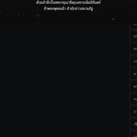
Ta
กรมชลฯ เกาะติดฝนทั่วประเทศ เตรียมเครื่องจักรรับมือน้ำ
หลาก เฝ้าระวังพื้นที่เสี่ยง
B
M
ค
งา
ด
ต
ละ
อว
เซ็
แ