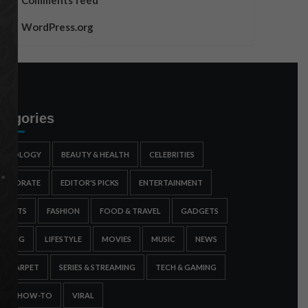
Comments feed
WordPress.org
tegories
STROLOGY
BEAUTY & HEALTH
CELEBRITIES
ORPORATE
EDITOR'S PICKS
ENTERTAINMENT
SPORTS
FASHION
FOOD & TRAVEL
GADGETS
AMING
LIFESTYLE
MOVIES
MUSIC
NEWS
ED CARPET
SERIES & STREAMING
TECH & GAMING
IPS & HOW-TO
VIRAL