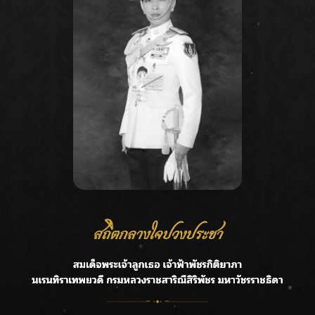
Recent Posts
Ca
กรมชลฯ รับฟังประชาชน ติดตามแก้ปัญหาโครงการประตู
A
ระบายน้ำศรีสองรักฯ
C
‘แมน การิน’ แชร์ความเชื่อชวนคิด! “อยากกินอะไรหลังจาก
E
ลาโลกนี้ ให้ใส่บาตรสิ่งนั้นไว้ตอนยังมีชีวิต”
G
ราชเลขานุการในพระองค์ฯ ติดตามโครงการหุบกะพง–ห้วย
ทรายใต้ เสริมความมั่นคงน้ำเพชรบุรี
R
F.HERO จับมือเกิร์ลกรุ๊ปมาเลเซีย DOLLA ส่งซิงเกิลใหม่สุดส
T
ตรอง “G.O.A.T”