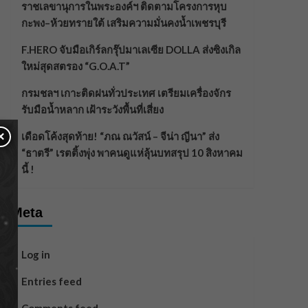
ราชเลขานุการในพระองค์ฯ ติดตามโครงการหุบ
กะพง–ห้วยทรายใต้ เสริมความมั่นคงน้ำเพชรบุรี
F.HERO จับมือเกิร์ลกรุ๊ปมาเลเซีย DOLLA ส่งซิงเกิล
ใหม่สุดสตรอง “G.O.A.T”
กรมชลฯ เกาะติดฝนทั่วประเทศ เตรียมเครื่องจักร
รับมือน้ำหลาก เฝ้าระวังพื้นที่เสี่ยง
×
เดือดโค้งสุดท้าย! “ภณ ณวัสน์ – จีน่า ญีนา” ส่ง
“ธาตรี” เรตติ้งพุ่ง พาคนดูแห่ลุ้นบทสรุป 10 สิงหาคม
นี้ !
Meta
Log in
Entries feed