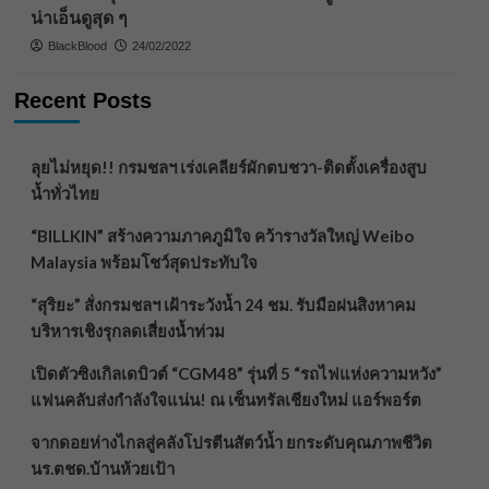
น่าเอ็นดูสุด ๆ
BlackBlood
24/02/2022
Recent Posts
ลุยไม่หยุด!! กรมชลฯ เร่งเคลียร์ผักตบชวา-ติดตั้งเครื่องสูบ
น้ำทั่วไทย
“BILLKIN” สร้างความภาคภูมิใจ คว้ารางวัลใหญ่ Weibo
Malaysia พร้อมโชว์สุดประทับใจ
“สุริยะ” สั่งกรมชลฯ เฝ้าระวังน้ำ 24 ชม. รับมือฝนสิงหาคม
บริหารเชิงรุกลดเสี่ยงน้ำท่วม
เปิดตัวซิงเกิลเดบิวต์ “CGM48” รุ่นที่ 5 “รถไฟแห่งความหวัง”
แฟนคลับส่งกำลังใจแน่น! ณ เซ็นทรัลเชียงใหม่ แอร์พอร์ต
จากดอยห่างไกลสู่คลังโปรตีนสัตว์น้ำ ยกระดับคุณภาพชีวิต
นร.ตชด.บ้านห้วยเป้า