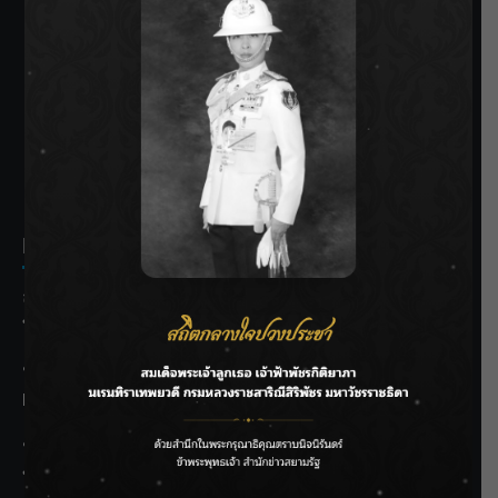
SIAMRATH VARIETY
THE BEST ENTERTAINMENT
Recent Posts
ลุยไม่หยุด!! กรมชลฯ เร่งเคลียร์ผักตบชวา-ติดตั้งเครื่องสูบน้ำ
ทั่วไทย
“BILLKIN” สร้างความภาคภูมิใจ คว้ารางวัลใหญ่ Weibo
Malaysia พร้อมโชว์สุดประทับใจ
“สุริยะ” สั่งกรมชลฯ เฝ้าระวังน้ำ 24 ชม. รับมือฝนสิงหาคม
บริหารเชิงรุกลดเสี่ยงน้ำท่วม