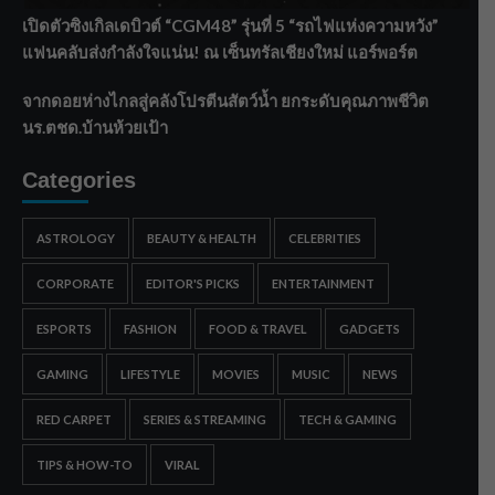
เปิดตัวซิงเกิลเดบิวต์ “CGM48” รุ่นที่ 5 “รถไฟแห่งความหวัง”
แฟนคลับส่งกำลังใจแน่น! ณ เซ็นทรัลเชียงใหม่ แอร์พอร์ต
จากดอยห่างไกลสู่คลังโปรตีนสัตว์น้ำ ยกระดับคุณภาพชีวิต
นร.ตชด.บ้านห้วยเป้า
Categories
ASTROLOGY
BEAUTY & HEALTH
CELEBRITIES
CORPORATE
EDITOR'S PICKS
ENTERTAINMENT
ESPORTS
FASHION
FOOD & TRAVEL
GADGETS
GAMING
LIFESTYLE
MOVIES
MUSIC
NEWS
RED CARPET
SERIES & STREAMING
TECH & GAMING
TIPS & HOW-TO
VIRAL