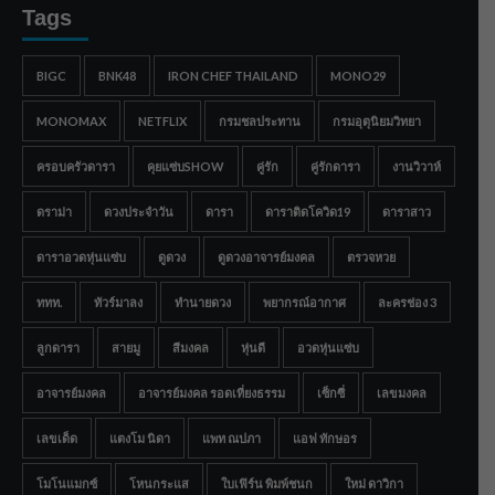
Tags
BIGC
BNK48
IRON CHEF THAILAND
MONO29
MONOMAX
NETFLIX
กรมชลประทาน
กรมอุตุนิยมวิทยา
ครอบครัวดารา
คุยแซ่บSHOW
คู่รัก
คู่รักดารา
งานวิวาห์
ดราม่า
ดวงประจำวัน
ดารา
ดาราติดโควิด19
ดาราสาว
ดาราอวดหุ่นแซ่บ
ดูดวง
ดูดวงอาจารย์มงคล
ตรวจหวย
ททท.
ทัวร์มาลง
ทำนายดวง
พยากรณ์อากาศ
ละครช่อง 3
ลูกดารา
สายมู
สีมงคล
หุ่นดี
อวดหุ่นแซ่บ
อาจารย์มงคล
อาจารย์มงคล รอดเที่ยงธรรม
เซ็กซี่
เลขมงคล
เลขเด็ด
แตงโม นิดา
แพท ณปภา
แอฟ ทักษอร
โมโนแมกซ์
โหนกระแส
ใบเฟิร์น พิมพ์ชนก
ใหม่ ดาวิกา