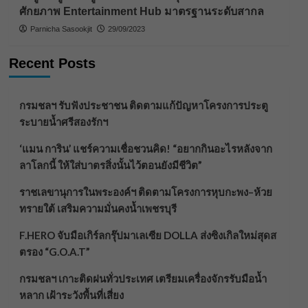
ศักยภาพ Entertainment Hub มาตรฐานระดับสากล
Parnicha Sasookjit
29/09/2023
Recent Posts
กรมชลฯ รับฟังประชาชน ติดตามแก้ปัญหาโครงการประตู
ระบายน้ำศรีสองรักฯ
‘แมน การิน’ แชร์ความเชื่อชวนคิด! “อยากกินอะไรหลังจาก
ลาโลกนี้ ให้ใส่บาตรสิ่งนั้นไว้ตอนยังมีชีวิต”
ราชเลขานุการในพระองค์ฯ ติดตามโครงการหุบกะพง–ห้วย
ทรายใต้ เสริมความมั่นคงน้ำเพชรบุรี
F.HERO จับมือเกิร์ลกรุ๊ปมาเลเซีย DOLLA ส่งซิงเกิลใหม่สุดส
ตรอง “G.O.A.T”
กรมชลฯ เกาะติดฝนทั่วประเทศ เตรียมเครื่องจักรรับมือน้ำ
หลาก เฝ้าระวังพื้นที่เสี่ยง