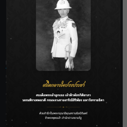
SIAMRATH VARIETY
THE BEST ENTERTAINMENT
Recent Posts
กรมชลฯ รับฟังประชาชน ติดตามแก้ปัญหาโครงการประตู
ระบายน้ำศรีสองรักฯ
‘แมน การิน’ แชร์ความเชื่อชวนคิด! “อยากกินอะไรหลังจาก
ลาโลกนี้ ให้ใส่บาตรสิ่งนั้นไว้ตอนยังมีชีวิต”
ราชเลขานุการในพระองค์ฯ ติดตามโครงการหุบกะพง–ห้วย
ทรายใต้ เสริมความมั่นคงน้ำเพชรบุรี