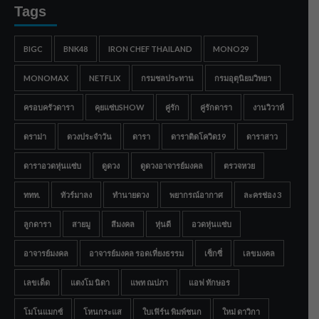
Tags
BIGC
BNK48
IRON CHEF THAILAND
MONO29
MONOMAX
NETFLIX
กรมชลประทาน
กรมอุตุนิยมวิทยา
ครอบครัวดารา
คุยแซ่บSHOW
คู่รัก
คู่รักดารา
งานวิวาห์
ดราม่า
ดวงประจำวัน
ดารา
ดาราติดโควิด19
ดาราสาว
ดาราอวดหุ่นแซ่บ
ดูดวง
ดูดวงอาจารย์มงคล
ตรวจหวย
ททท.
ทัวร์มาลง
ทำนายดวง
พยากรณ์อากาศ
ละครช่อง 3
ลูกดารา
สายมู
สีมงคล
หุ่นดี
อวดหุ่นแซ่บ
อาจารย์มงคล
อาจารย์มงคล รอดเที่ยงธรรม
เซ็กซี่
เลขมงคล
เลขเด็ด
แตงโม นิดา
แพท ณปภา
แอฟ ทักษอร
โมโนแมกซ์
โหนกระแส
ใบเฟิร์น พิมพ์ชนก
ใหม่ ดาวิกา