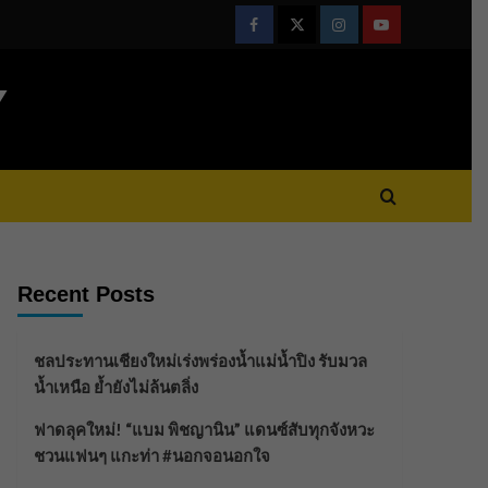
Facebook
Twitter
Instagram
Youtube
Y
Recent Posts
ชลประทานเชียงใหม่เร่งพร่องน้ำแม่น้ำปิง รับมวล
น้ำเหนือ ย้ำยังไม่ล้นตลิ่ง
ฟาดลุคใหม่! “แบม พิชญานิน” แดนซ์สับทุกจังหวะ
ชวนแฟนๆ แกะท่า #นอกจอนอกใจ