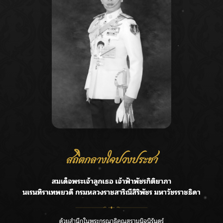
Recent Posts
Ca
ชลประทานเชียงใหม่เร่งพร่องน้ำแม่น้ำปิง รับมวลน้ำเหนือ ย้ำ
A
ยังไม่ล้นตลิ่ง
C
ฟาดลุคใหม่! “แบม พิชญานิน” แดนซ์สับทุกจังหวะ ชวนแฟนๆ
E
แกะท่า #นอกจอนอกใจ
G
กรมชลฯ รับฟังประชาชน ติดตามแก้ปัญหาโครงการประตู
ระบายน้ำศรีสองรักฯ
R
‘แมน การิน’ แชร์ความเชื่อชวนคิด! “อยากกินอะไรหลังจาก
T
ลาโลกนี้ ให้ใส่บาตรสิ่งนั้นไว้ตอนยังมีชีวิต”