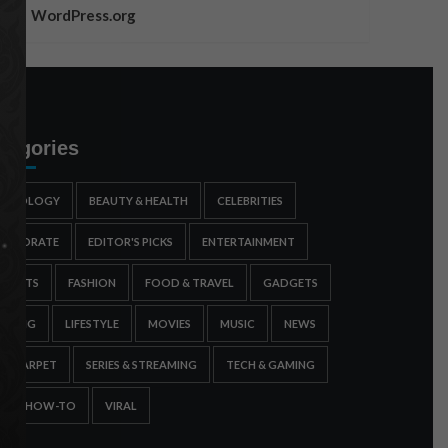
WordPress.org
tegories
STROLOGY
BEAUTY & HEALTH
CELEBRITIES
ORPORATE
EDITOR'S PICKS
ENTERTAINMENT
SPORTS
FASHION
FOOD & TRAVEL
GADGETS
AMING
LIFESTYLE
MOVIES
MUSIC
NEWS
ED CARPET
SERIES & STREAMING
TECH & GAMING
IPS & HOW-TO
VIRAL