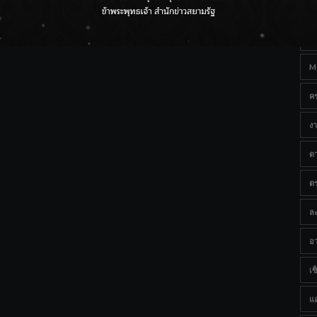
Ta
ราชเลขานุการในพระองค์ฯ ติดตามโครงการหุบกะพง–ห้วย
ทรายใต้ เสริมความมั่นคงน้ำเพชรบุรี
B
M
ค
งา
ด
ต
ละ
อว
เซ็
แ