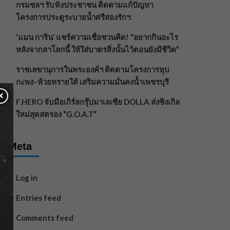
กรมชลฯ รับฟังประชาชน ติดตามแก้ปัญหา
โครงการประตูระบายน้ำศรีสองรักฯ
‘แมน การิน’ แชร์ความเชื่อชวนคิด! “อยากกินอะไร
หลังจากลาโลกนี้ ให้ใส่บาตรสิ่งนั้นไว้ตอนยังมีชีวิต”
ราชเลขานุการในพระองค์ฯ ติดตามโครงการหุบ
กะพง–ห้วยทรายใต้ เสริมความมั่นคงน้ำเพชรบุรี
×
F.HERO จับมือเกิร์ลกรุ๊ปมาเลเซีย DOLLA ส่งซิงเกิล
ใหม่สุดสตรอง “G.O.A.T”
Meta
Log in
Entries feed
Comments feed