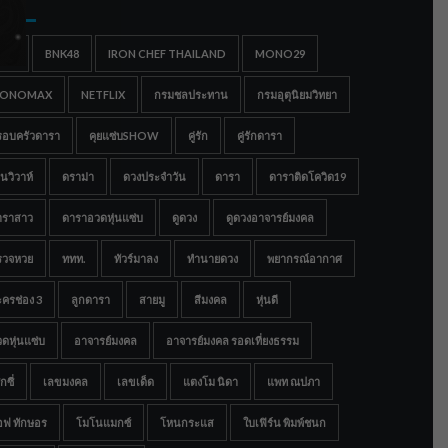
gs
IGC
BNK48
IRON CHEF THAILAND
MONO29
ONOMAX
NETFLIX
กรมชลประทาน
กรมอุตุนิยมวิทยา
รอบครัวดารา
คุยแซ่บSHOW
คู่รัก
คู่รักดารา
นวิวาห์
ดราม่า
ดวงประจำวัน
ดารา
ดาราติดโควิด19
าราสาว
ดาราอวดหุ่นแซ่บ
ดูดวง
ดูดวงอาจารย์มงคล
รวจหวย
ททท.
ทัวร์มาลง
ทำนายดวง
พยากรณ์อากาศ
ครช่อง 3
ลูกดารา
สายมู
สีมงคล
หุ่นดี
ดหุ่นแซ่บ
อาจารย์มงคล
อาจารย์มงคล รอดเที่ยงธรรม
กซี่
เลขมงคล
เลขเด็ด
แตงโม นิดา
แพท ณปภา
อฟ ทักษอร
โมโนแมกซ์
โหนกระแส
ใบเฟิร์น พิมพ์ชนก