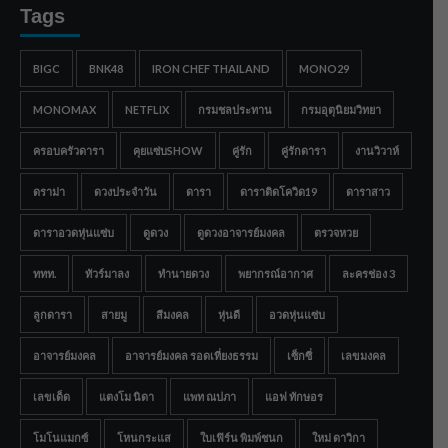
Tags
BIGC
BNK48
IRON CHEF THAILAND
MONO29
MONOMAX
NETFLIX
กรมชลประทาน
กรมอุตุนิยมวิทยา
ครอบครัวดารา
คุยแซ่บSHOW
คู่รัก
คู่รักดารา
งานวิวาห์
ดราม่า
ดวงประจำวัน
ดารา
ดาราติดโควิด19
ดาราสาว
ดาราอวดหุ่นแซ่บ
ดูดวง
ดูดวงอาจารย์มงคล
ตรวจหวย
ททท.
ทัวร์มาลง
ทำนายดวง
พยากรณ์อากาศ
ละครช่อง 3
ลูกดารา
สายมู
สีมงคล
หุ่นดี
อวดหุ่นแซ่บ
อาจารย์มงคล
อาจารย์มงคล รอดเที่ยงธรรม
เซ็กซี่
เลขมงคล
เลขเด็ด
แตงโม นิดา
แพท ณปภา
แอฟ ทักษอร
โมโนแมกซ์
โหนกระแส
ใบเฟิร์น พิมพ์ชนก
ใหม่ ดาวิกา