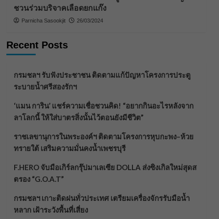
ชวนร่วมบริจาคเลือดยกแก๊ง
Parnicha Sasookjit
26/03/2024
Recent Posts
กรมชลฯ รับฟังประชาชน ติดตามแก้ปัญหาโครงการประตู
ระบายน้ำศรีสองรักฯ
‘แมน การิน’ แชร์ความเชื่อชวนคิด! “อยากกินอะไรหลังจาก
ลาโลกนี้ ให้ใส่บาตรสิ่งนั้นไว้ตอนยังมีชีวิต”
ราชเลขานุการในพระองค์ฯ ติดตามโครงการหุบกะพง–ห้วย
ทรายใต้ เสริมความมั่นคงน้ำเพชรบุรี
F.HERO จับมือเกิร์ลกรุ๊ปมาเลเซีย DOLLA ส่งซิงเกิลใหม่สุดส
ตรอง “G.O.A.T”
กรมชลฯ เกาะติดฝนทั่วประเทศ เตรียมเครื่องจักรรับมือน้ำ
หลาก เฝ้าระวังพื้นที่เสี่ยง