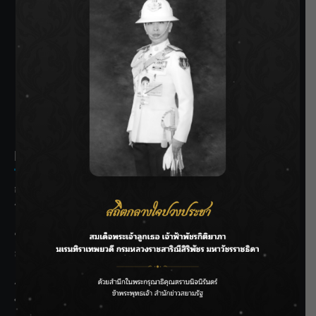
SIAMRATH VARIETY
THE BEST ENTERTAINMENT
Recent Posts
กรมชลฯ รับฟังประชาชน ติดตามแก้ปัญหาโครงการประตู
ระบายน้ำศรีสองรักฯ
‘แมน การิน’ แชร์ความเชื่อชวนคิด! “อยากกินอะไรหลังจาก
ลาโลกนี้ ให้ใส่บาตรสิ่งนั้นไว้ตอนยังมีชีวิต”
ราชเลขานุการในพระองค์ฯ ติดตามโครงการหุบกะพง–ห้วย
ทรายใต้ เสริมความมั่นคงน้ำเพชรบุรี