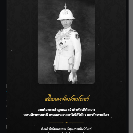
SIAMRATH VARIETY
THE BEST ENTERTAINMENT
Recent Posts
ลุยไม่หยุด!! กรมชลฯ เร่งเคลียร์ผักตบชวา-ติดตั้งเครื่องสูบน้ำ
ทั่วไทย
“BILLKIN” สร้างความภาคภูมิใจ คว้ารางวัลใหญ่ Weibo
Malaysia พร้อมโชว์สุดประทับใจ