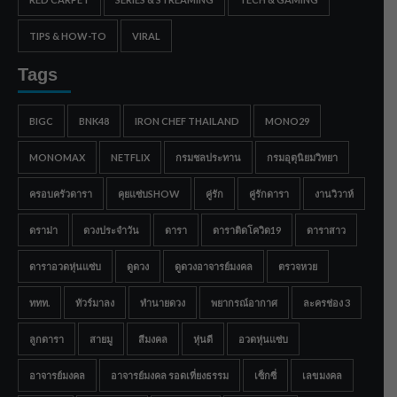
TIPS & HOW-TO
VIRAL
Tags
BIGC
BNK48
IRON CHEF THAILAND
MONO29
MONOMAX
NETFLIX
กรมชลประทาน
กรมอุตุนิยมวิทยา
ครอบครัวดารา
คุยแซ่บSHOW
คู่รัก
คู่รักดารา
งานวิวาห์
ดราม่า
ดวงประจำวัน
ดารา
ดาราติดโควิด19
ดาราสาว
ดาราอวดหุ่นแซ่บ
ดูดวง
ดูดวงอาจารย์มงคล
ตรวจหวย
ททท.
ทัวร์มาลง
ทำนายดวง
พยากรณ์อากาศ
ละครช่อง 3
ลูกดารา
สายมู
สีมงคล
หุ่นดี
อวดหุ่นแซ่บ
อาจารย์มงคล
อาจารย์มงคล รอดเที่ยงธรรม
เซ็กซี่
เลขมงคล