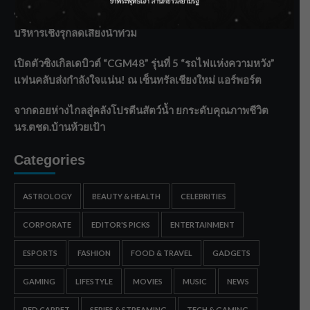
“สุริยะ” สั่งกรมชลฯ เฝ้าระวังน้ำ 24 ชม. รับมือฝนสิงหาคม
บริหารเชิงรุกลดเสี่ยงน้ำท่วม
เปิดตัวซิงเกิลเดบิวต์ “CGM48” รุ่นที่ 5 “รถไฟแห่งความหวัง”
แฟนคลับส่งกำลังใจแน่น! ณ เซ็นทรัลเชียงใหม่ แอร์พอร์ต
จากดอยห่างไกลสู่คลังโปรตีนสัตว์น้ำ ยกระดับคุณภาพชีวิต
นร.ตชด.บ้านห้วยเป้า
Categories
ASTROLOGY
BEAUTY & HEALTH
CELEBRITIES
CORPORATE
EDITOR'S PICKS
ENTERTAINMENT
ESPORTS
FASHION
FOOD & TRAVEL
GADGETS
GAMING
LIFESTYLE
MOVIES
MUSIC
NEWS
RED CARPET
SERIES & STREAMING
TECH & GAMING