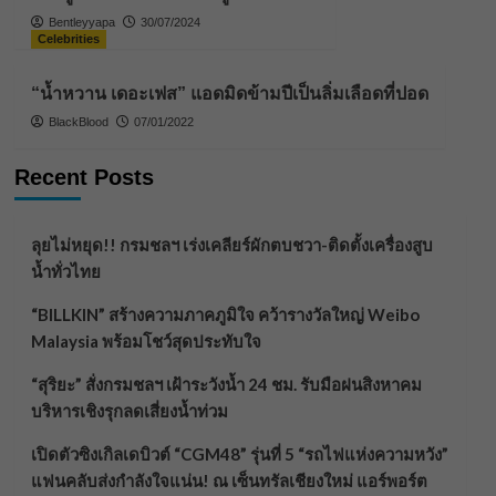
Bentleyyapa
30/07/2024
Celebrities
“น้ำหวาน เดอะเฟส” แอดมิดข้ามปีเป็นลิ่มเลือดที่ปอด
BlackBlood
07/01/2022
Recent Posts
ลุยไม่หยุด!! กรมชลฯ เร่งเคลียร์ผักตบชวา-ติดตั้งเครื่องสูบ
น้ำทั่วไทย
“BILLKIN” สร้างความภาคภูมิใจ คว้ารางวัลใหญ่ Weibo
Malaysia พร้อมโชว์สุดประทับใจ
“สุริยะ” สั่งกรมชลฯ เฝ้าระวังน้ำ 24 ชม. รับมือฝนสิงหาคม
บริหารเชิงรุกลดเสี่ยงน้ำท่วม
เปิดตัวซิงเกิลเดบิวต์ “CGM48” รุ่นที่ 5 “รถไฟแห่งความหวัง”
แฟนคลับส่งกำลังใจแน่น! ณ เซ็นทรัลเชียงใหม่ แอร์พอร์ต