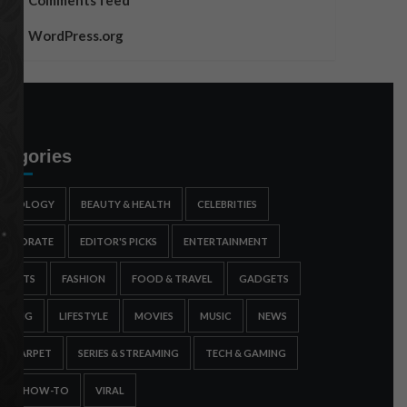
Comments feed
WordPress.org
tegories
STROLOGY
BEAUTY & HEALTH
CELEBRITIES
ORPORATE
EDITOR'S PICKS
ENTERTAINMENT
SPORTS
FASHION
FOOD & TRAVEL
GADGETS
AMING
LIFESTYLE
MOVIES
MUSIC
NEWS
ED CARPET
SERIES & STREAMING
TECH & GAMING
IPS & HOW-TO
VIRAL