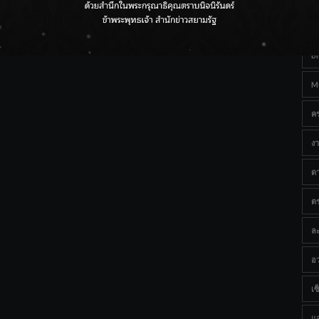
Ta
กรมชลฯ เกาะติดฝนทั่วประเทศ เตรียมเครื่องจักรรับมือน้ำ
หลาก เฝ้าระวังพื้นที่เสี่ยง
B
M
ค
งา
ด
ต
ละ
อว
เซ็
แ