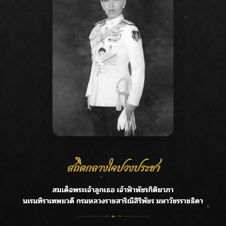
agination
Recent Posts
Ca
กรมชลฯ รับฟังประชาชน ติดตามแก้ปัญหาโครงการประตู
A
ระบายน้ำศรีสองรักฯ
C
‘แมน การิน’ แชร์ความเชื่อชวนคิด! “อยากกินอะไรหลังจาก
E
ลาโลกนี้ ให้ใส่บาตรสิ่งนั้นไว้ตอนยังมีชีวิต”
G
ราชเลขานุการในพระองค์ฯ ติดตามโครงการหุบกะพง–ห้วย
ทรายใต้ เสริมความมั่นคงน้ำเพชรบุรี
R
F.HERO จับมือเกิร์ลกรุ๊ปมาเลเซีย DOLLA ส่งซิงเกิลใหม่สุดส
T
ตรอง “G.O.A.T”