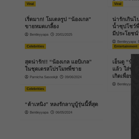
Viral
Viral
เริ่ดมาก! โมเดลรูป “น้องเกล”
น่ารักเกินไ
ขายหมดเกลี้ยง
น้ำซุปโชว์พ
มีประโยชน์
Bentleyyapa
20/01/2025
Bentleyyapa
Celebrities
Entertainment
สุดน่ารัก!! “น้องเกล แอบิเกล”
เอ็นดู “น้
ในชุดเดรสโปรโมทพี่ชาย
แล้ว ใส่ชุด
เกิดเพื่อน
Parnicha Sasookjit
09/06/2024
Bentleyyapa
Celebrities
“ต้าเหนิง” หลงรักลาบูบู้รุ่นนี้ที่สุด
Bentleyyapa
06/05/2024
P
1