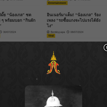
Entertainment
ปมั๊ย “น้องเกล” ซด
อินเนอร์มาเต็ม! “น้องเกล” ร้อง
ี่ ๆ พร้อมบอก “กินผัก
เพลง “รถซื้อแกงจะไปแรงได้ยัง
”
ไง”
30/07/2024
Bentleyyapa
08/07/2024
Viral
องเกล” สร้างตำนานอีก
เอ็นดูไม่ไหว “น้องเกล” ทำหน้า
นางเงือก ไปงานวัน
เป็ดเหมือนมาก น่ารักสุด ๆ
Bentleyyapa
27/05/2024
04/06/2024
osts
2
Next