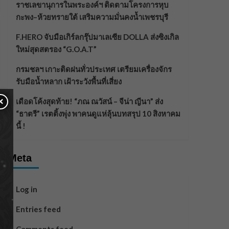
ราชเลขานุการในพระองค์ฯ ติดตามโครงการหุบ
กะพง–ห้วยทรายใต้ เสริมความมั่นคงน้ำเพชรบุรี
F.HERO จับมือเกิร์ลกรุ๊ปมาเลเซีย DOLLA ส่งซิงเกิล
ใหม่สุดสตรอง “G.O.A.T”
กรมชลฯ เกาะติดฝนทั่วประเทศ เตรียมเครื่องจักร
รับมือน้ำหลาก เฝ้าระวังพื้นที่เสี่ยง
×
เดือดโค้งสุดท้าย! “ภณ ณวัสน์ – จีน่า ญีนา” ส่ง
“ธาตรี” เรตติ้งพุ่ง พาคนดูแห่ลุ้นบทสรุป 10 สิงหาคม
นี้ !
Meta
Log in
Entries feed