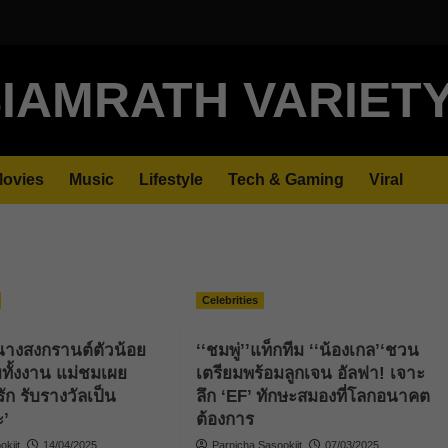
IAMRATH VARIET
ovies
Music
Lifestyle
Tech & Gaming
Viral
Celebrities
นางสงกรานต์ตัวน้อย
‘‘ชมพู่’’แท็กทีม ‘‘น้องเกล’‘ชวน
ั้งงาน แม่ชมเผย
เตรียมพร้อมลูกเจน อัลฟา! เจาะ
ัก รับรางวัลเป็น
ลึก ‘EF’ ทักษะสมองที่โลกอนาคต
ะ’
ต้องการ
kjit
14/04/2025
Parnicha Sasookjit
07/03/2025