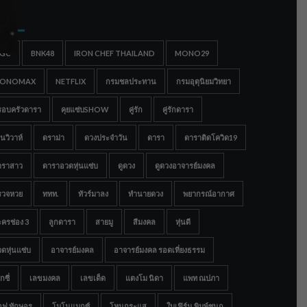
gs
IGC
BNK48
IRON CHEF THAILAND
MONO29
ONOMAX
NETFLIX
กรมชลประทาน
กรมอุตุนิยมวิทยา
รอบครัวดารา
คุยแซ่บSHOW
คู่รัก
คู่รักดารา
นวิวาห์
ดราม่า
ดวงประจำวัน
ดารา
ดาราติดโควิด19
าราสาว
ดาราอวดหุ่นแซ่บ
ดูดวง
ดูดวงอาจารย์มงคล
รวจหวย
ททท.
ทัวร์มาลง
ทำนายดวง
พยากรณ์อากาศ
ครช่อง 3
ลูกดารา
สายมู
สีมงคล
หุ่นดี
ดหุ่นแซ่บ
อาจารย์มงคล
อาจารย์มงคล รอดเที่ยงธรรม
กซี่
เลขมงคล
เลขเด็ด
แตงโม นิดา
แพท ณปภา
อฟ ทักษอร
โมโนแมกซ์
โหนกระแส
ใบเฟิร์น พิมพ์ชนก