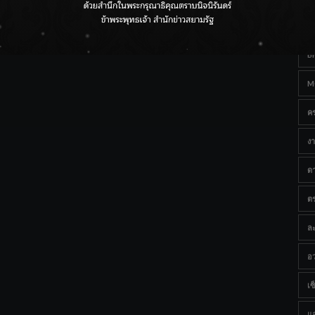
Ta
กรมชลฯ เกาะติดฝนทั่วประเทศ เตรียมเครื่องจักรรับมือน้ำ
หลาก เฝ้าระวังพื้นที่เสี่ยง
B
M
ค
งา
ด
ต
ละ
อว
เซ็
แ