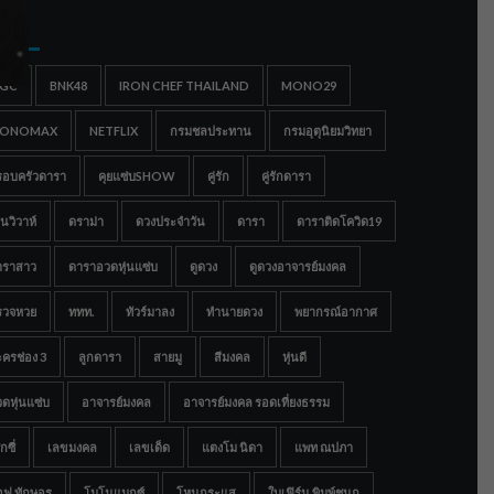
gs
IGC
BNK48
IRON CHEF THAILAND
MONO29
ONOMAX
NETFLIX
กรมชลประทาน
กรมอุตุนิยมวิทยา
รอบครัวดารา
คุยแซ่บSHOW
คู่รัก
คู่รักดารา
นวิวาห์
ดราม่า
ดวงประจำวัน
ดารา
ดาราติดโควิด19
าราสาว
ดาราอวดหุ่นแซ่บ
ดูดวง
ดูดวงอาจารย์มงคล
รวจหวย
ททท.
ทัวร์มาลง
ทำนายดวง
พยากรณ์อากาศ
ครช่อง 3
ลูกดารา
สายมู
สีมงคล
หุ่นดี
ดหุ่นแซ่บ
อาจารย์มงคล
อาจารย์มงคล รอดเที่ยงธรรม
กซี่
เลขมงคล
เลขเด็ด
แตงโม นิดา
แพท ณปภา
อฟ ทักษอร
โมโนแมกซ์
โหนกระแส
ใบเฟิร์น พิมพ์ชนก