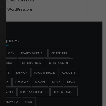
Comments feed
WordPress.org
tegories
STROLOGY
BEAUTY & HEALTH
CELEBRITIES
ORPORATE
EDITOR'S PICKS
ENTERTAINMENT
SPORTS
FASHION
FOOD & TRAVEL
GADGETS
AMING
LIFESTYLE
MOVIES
MUSIC
NEWS
ED CARPET
SERIES & STREAMING
TECH & GAMING
IPS & HOW-TO
VIRAL