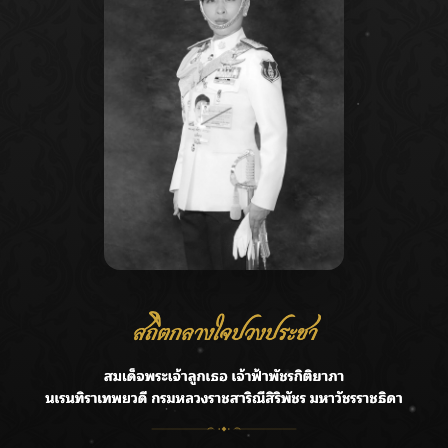
Recent Posts
Ca
กรมชลฯ รับฟังประชาชน ติดตามแก้ปัญหาโครงการประตู
A
ระบายน้ำศรีสองรักฯ
C
‘แมน การิน’ แชร์ความเชื่อชวนคิด! “อยากกินอะไรหลังจาก
E
ลาโลกนี้ ให้ใส่บาตรสิ่งนั้นไว้ตอนยังมีชีวิต”
G
ราชเลขานุการในพระองค์ฯ ติดตามโครงการหุบกะพง–ห้วย
ทรายใต้ เสริมความมั่นคงน้ำเพชรบุรี
R
F.HERO จับมือเกิร์ลกรุ๊ปมาเลเซีย DOLLA ส่งซิงเกิลใหม่สุดส
T
ตรอง “G.O.A.T”