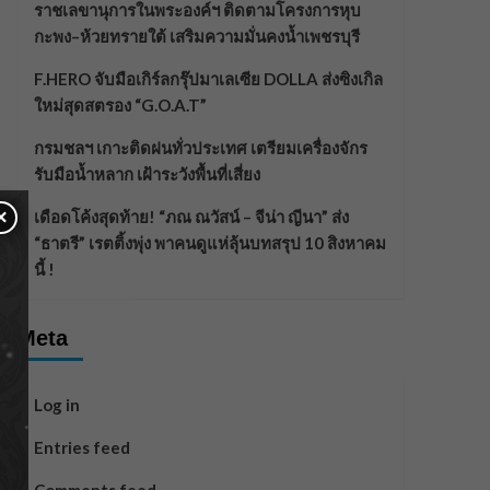
ราชเลขานุการในพระองค์ฯ ติดตามโครงการหุบ
กะพง–ห้วยทรายใต้ เสริมความมั่นคงน้ำเพชรบุรี
F.HERO จับมือเกิร์ลกรุ๊ปมาเลเซีย DOLLA ส่งซิงเกิล
ใหม่สุดสตรอง “G.O.A.T”
กรมชลฯ เกาะติดฝนทั่วประเทศ เตรียมเครื่องจักร
รับมือน้ำหลาก เฝ้าระวังพื้นที่เสี่ยง
×
เดือดโค้งสุดท้าย! “ภณ ณวัสน์ – จีน่า ญีนา” ส่ง
“ธาตรี” เรตติ้งพุ่ง พาคนดูแห่ลุ้นบทสรุป 10 สิงหาคม
นี้ !
Meta
Log in
Entries feed