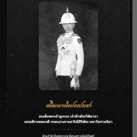
SIAMRATH VARIETY
THE BEST ENTERTAINMENT
Recent Posts
กรมประมงฟื้น “บ้านธารทอง” จากป่าเสื่อมโทรม สู่แหล่ง
โปรตีนยั่งยืนตามพระราชดำริ
“MARQUISE (มาร์คีส์) บุกตลาดโกลบอลต่อเนื่อง ส่งซิงเกิลที่