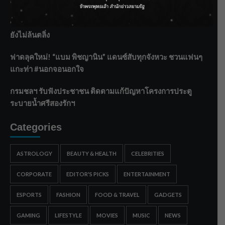
สอง “IRONIC” เปลี่ยนความเจ็บให้กลายเป็นการเอาคืน”
ชลประทานเชียงใหม่เร่งพร่องน้ำแม่น้ำปิง รับมวลน้ำเหนือ ย้ำ
ยังไม่ล้นตลิ่ง
ฟาดลุคใหม่! “แบม พิชญานิน” แดนซ์สับทุกจังหวะ ชวนแฟนๆ
แกะท่า #นอกจอนอกใจ
กรมชลฯ รับฟังประชาชน ติดตามแก้ปัญหาโครงการประตู
ระบายน้ำศรีสองรักฯ
Categories
ASTROLOGY
BEAUTY & HEALTH
CELEBRITIES
CORPORATE
EDITOR'S PICKS
ENTERTAINMENT
ESPORTS
FASHION
FOOD & TRAVEL
GADGETS
GAMING
LIFESTYLE
MOVIES
MUSIC
NEWS