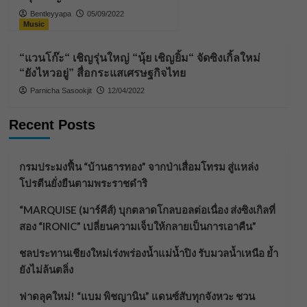
Bentleyyapa
05/09/2022
Music
“แวนโก๊ะ“ เชิญรุ่นใหญ่ “นุ้ย เชิญยิ้ม“ จัดซิงเกิ้ลใหม่
“ยังไหวอยู่” สื่อกระแสเศรษฐกิจไทย
Parnicha Sasookjit
12/04/2022
Recent Posts
กรมประมงฟื้น “บ้านธารทอง” จากป่าเสื่อมโทรม สู่แหล่ง
โปรตีนยั่งยืนตามพระราชดำริ
“MARQUISE (มาร์คีส์) บุกตลาดโกลบอลต่อเนื่อง ส่งซิงเกิลที่
สอง “IRONIC” เปลี่ยนความเจ็บให้กลายเป็นการเอาคืน”
ชลประทานเชียงใหม่เร่งพร่องน้ำแม่น้ำปิง รับมวลน้ำเหนือ ย้ำ
ยังไม่ล้นตลิ่ง
ฟาดลุคใหม่! “แบม พิชญานิน” แดนซ์สับทุกจังหวะ ชวน