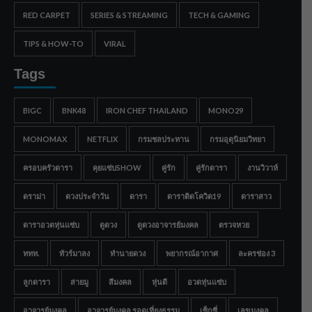
RED CARPET
SERIES & STREAMING
TECH & GAMING
TIPS & HOW-TO
VIRAL
Tags
BIGC
BNK48
IRON CHEF THAILAND
MONO29
MONOMAX
NETFLIX
กรมชลประทาน
กรมอุตุนิยมวิทยา
ครอบครัวดารา
คุยแซ่บSHOW
คู่รัก
คู่รักดารา
งานวิวาห์
ดราม่า
ดวงประจำวัน
ดารา
ดาราติดโควิด19
ดาราสาว
ดาราอวดหุ่นแซ่บ
ดูดวง
ดูดวงอาจารย์มงคล
ตรวจหวย
ททท.
ทัวร์มาลง
ทำนายดวง
พยากรณ์อากาศ
ละครช่อง 3
ลูกดารา
สายมู
สีมงคล
หุ่นดี
อวดหุ่นแซ่บ
อาจารย์มงคล
อาจารย์มงคล รอดเที่ยงธรรม
เซ็กซี่
เลขมงคล