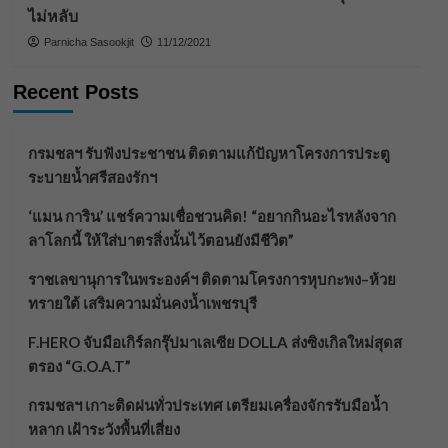
ไม่หลับ
Parnicha Sasookjit
11/12/2021
Recent Posts
กรมชลฯ รับฟังประชาชน ติดตามแก้ปัญหาโครงการประตู
ระบายน้ำศรีสองรักฯ
‘แมน การิน’ แชร์ความเชื่อชวนคิด! “อยากกินอะไรหลังจาก
ลาโลกนี้ ให้ใส่บาตรสิ่งนั้นไว้ตอนยังมีชีวิต”
ราชเลขานุการในพระองค์ฯ ติดตามโครงการหุบกะพง–ห้วย
ทรายใต้ เสริมความมั่นคงน้ำเพชรบุรี
F.HERO จับมือเกิร์ลกรุ๊ปมาเลเซีย DOLLA ส่งซิงเกิลใหม่สุดส
ตรอง “G.O.A.T”
กรมชลฯ เกาะติดฝนทั่วประเทศ เตรียมเครื่องจักรรับมือน้ำ
หลาก เฝ้าระวังพื้นที่เสี่ยง