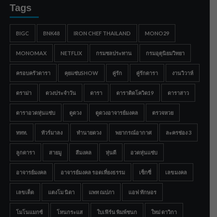
Tags
BIGC
BNK48
IRON CHEF THAILAND
MONO29
MONOMAX
NETFLIX
กรมชลประทาน
กรมอุตุนิยมวิทยา
ครอบครัวดารา
คุยแซ่บSHOW
คู่รัก
คู่รักดารา
งานวิวาห์
ดราม่า
ดวงประจำวัน
ดารา
ดาราติดโควิด19
ดาราสาว
ดาราอวดหุ่นแซ่บ
ดูดวง
ดูดวงอาจารย์มงคล
ตรวจหวย
ททท.
ทัวร์มาลง
ทำนายดวง
พยากรณ์อากาศ
ละครช่อง 3
ลูกดารา
สายมู
สีมงคล
หุ่นดี
อวดหุ่นแซ่บ
อาจารย์มงคล
อาจารย์มงคล รอดเที่ยงธรรม
เซ็กซี่
เลขมงคล
เลขเด็ด
แตงโม นิดา
แพท ณปภา
แอฟ ทักษอร
โมโนแมกซ์
โหนกระแส
ใบเฟิร์น พิมพ์ชนก
ใหม่ ดาวิกา