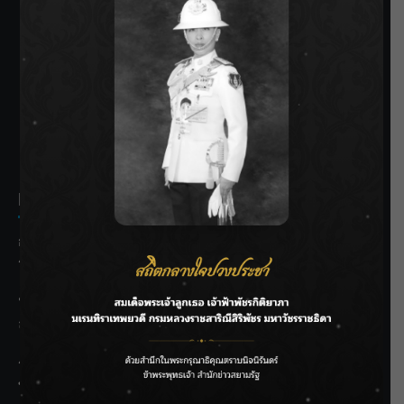
SIAMRATH VARIETY
THE BEST ENTERTAINMENT
Recent Posts
กรมชลฯ รับฟังประชาชน ติดตามแก้ปัญหาโครงการประตู
ระบายน้ำศรีสองรักฯ
‘แมน การิน’ แชร์ความเชื่อชวนคิด! “อยากกินอะไรหลังจาก
ลาโลกนี้ ให้ใส่บาตรสิ่งนั้นไว้ตอนยังมีชีวิต”
ราชเลขานุการในพระองค์ฯ ติดตามโครงการหุบกะพง–ห้วย
ทรายใต้ เสริมความมั่นคงน้ำเพชรบุรี