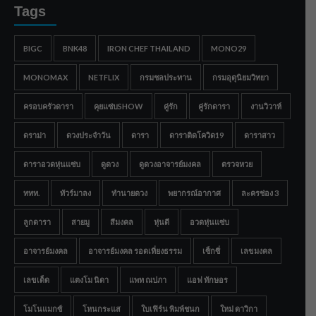
Tags
BIGC
BNK48
IRON CHEF THAILAND
MONO29
MONOMAX
NETFLIX
กรมชลประทาน
กรมอุตุนิยมวิทยา
ครอบครัวดารา
คุยแซ่บSHOW
คู่รัก
คู่รักดารา
งานวิวาห์
ดราม่า
ดวงประจำวัน
ดารา
ดาราติดโควิด19
ดาราสาว
ดาราอวดหุ่นแซ่บ
ดูดวง
ดูดวงอาจารย์มงคล
ตรวจหวย
ททท.
ทัวร์มาลง
ทำนายดวง
พยากรณ์อากาศ
ละครช่อง 3
ลูกดารา
สายมู
สีมงคล
หุ่นดี
อวดหุ่นแซ่บ
อาจารย์มงคล
อาจารย์มงคล รอดเที่ยงธรรม
เซ็กซี่
เลขมงคล
เลขเด็ด
แตงโม นิดา
แพท ณปภา
แอฟ ทักษอร
โมโนแมกซ์
โหนกระแส
ใบเฟิร์น พิมพ์ชนก
ใหม่ ดาวิกา