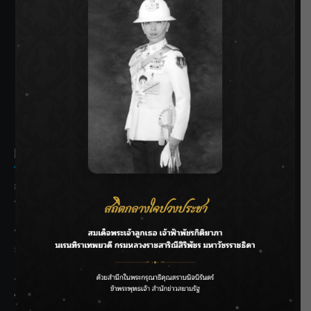
SIAMRATH VARIETY
THE BEST ENTERTAINMENT
Recent Posts
กรมชลฯ รับฟังประชาชน ติดตามแก้ปัญหาโครงการประตู
ระบายน้ำศรีสองรักฯ
‘แมน การิน’ แชร์ความเชื่อชวนคิด! “อยากกินอะไรหลังจาก
ลาโลกนี้ ให้ใส่บาตรสิ่งนั้นไว้ตอนยังมีชีวิต”
ราชเลขานุการในพระองค์ฯ ติดตามโครงการหุบกะพง–ห้วย
ทรายใต้ เสริมความมั่นคงน้ำเพชรบุรี