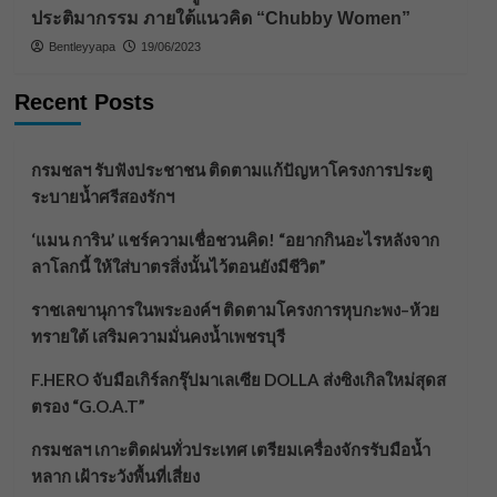
ประติมากรรม ภายใต้แนวคิด “Chubby Women”
Bentleyyapa
19/06/2023
Recent Posts
กรมชลฯ รับฟังประชาชน ติดตามแก้ปัญหาโครงการประตู
ระบายน้ำศรีสองรักฯ
‘แมน การิน’ แชร์ความเชื่อชวนคิด! “อยากกินอะไรหลังจาก
ลาโลกนี้ ให้ใส่บาตรสิ่งนั้นไว้ตอนยังมีชีวิต”
ราชเลขานุการในพระองค์ฯ ติดตามโครงการหุบกะพง–ห้วย
ทรายใต้ เสริมความมั่นคงน้ำเพชรบุรี
F.HERO จับมือเกิร์ลกรุ๊ปมาเลเซีย DOLLA ส่งซิงเกิลใหม่สุดส
ตรอง “G.O.A.T”
กรมชลฯ เกาะติดฝนทั่วประเทศ เตรียมเครื่องจักรรับมือน้ำ
หลาก เฝ้าระวังพื้นที่เสี่ยง