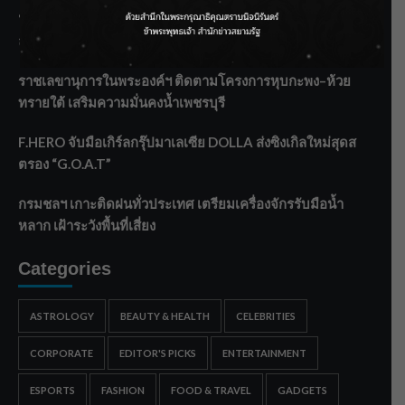
‘แมน การิน’ แชร์ความเชื่อชวนคิด! “อยากกินอะไรหลังจาก
ลาโลกนี้ ให้ใส่บาตรสิ่งนั้นไว้ตอนยังมีชีวิต”
ราชเลขานุการในพระองค์ฯ ติดตามโครงการหุบกะพง–ห้วย
ทรายใต้ เสริมความมั่นคงน้ำเพชรบุรี
F.HERO จับมือเกิร์ลกรุ๊ปมาเลเซีย DOLLA ส่งซิงเกิลใหม่สุดส
ตรอง “G.O.A.T”
กรมชลฯ เกาะติดฝนทั่วประเทศ เตรียมเครื่องจักรรับมือน้ำ
หลาก เฝ้าระวังพื้นที่เสี่ยง
Categories
ASTROLOGY
BEAUTY & HEALTH
CELEBRITIES
CORPORATE
EDITOR'S PICKS
ENTERTAINMENT
ESPORTS
FASHION
FOOD & TRAVEL
GADGETS