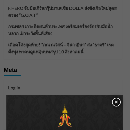
F.HERO จับมือเกิร์ลกรุ๊ปมาเลเซีย DOLLA ส่งซิงเกิลใหม่สุดส
ตรอง “G.O.A.T”
กรมชลฯ เกาะติดฝนทั่วประเทศ เตรียมเครื่องจักรรับมือน้ำ
หลาก เฝ้าระวังพื้นที่เสี่ยง
เดือดโค้งสุดท้าย! “ภณ ณวัสน์ – จีน่า ญีนา” ส่ง “ธาตรี” เรต
ติ้งพุ่ง พาคนดูแห่ลุ้นบทสรุป 10 สิงหาคมนี้ !
Meta
Log in
Entries feed
×
Comments feed
WordPress.org