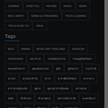
GAMING
LIFESTYLE
MOVIES
MUSIC
NEWS
RED CARPET
SERIES & STREAMING
TECH & GAMING
TIPS & HOW-TO
VIRAL
Tags
BIGC
BNK48
IRON CHEF THAILAND
MONO29
MONOMAX
NETFLIX
กรมชลประทาน
กรมอุตุนิยมวิทยา
ครอบครัวดารา
คุยแซ่บSHOW
คู่รัก
คู่รักดารา
งานวิวาห์
ดราม่า
ดวงประจำวัน
ดารา
ดาราติดโควิด19
ดาราสาว
ดาราอวดหุ่นแซ่บ
ดูดวง
ดูดวงอาจารย์มงคล
ตรวจหวย
ททท.
ทัวร์มาลง
ทำนายดวง
พยากรณ์อากาศ
ละครช่อง 3