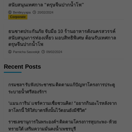
สนับสนุนเทศกาล “ตรุษจีนปากน้ำโพ”
Bentleyyapa
20/02/2024
Corporate
ธนชาตประกันภัย จับมือ 10 ร้านอาหารดังนครสวรรค์
สนับสนุนการท่องเที่ยว มอบสิทธิพิเศษ ต้อนรับเทศกาล
ตรุษจีนปากน้ำโพ
Parnicha Sasookjit
09/02/2024
Recent Posts
กรมชลฯ รับฟังประชาชน ติดตามแก้ปัญหาโครงการประตู
ระบายน้ำศรีสองรักฯ
‘แมน การิน’ แชร์ความเชื่อชวนคิด! “อยากกินอะไรหลังจาก
ลาโลกนี้ ให้ใส่บาตรสิ่งนั้นไว้ตอนยังมีชีวิต”
ราชเลขานุการในพระองค์ฯ ติดตามโครงการหุบกะพง–ห้วย
ทรายใต้ เสริมความมั่นคงน้ำเพชรบุรี